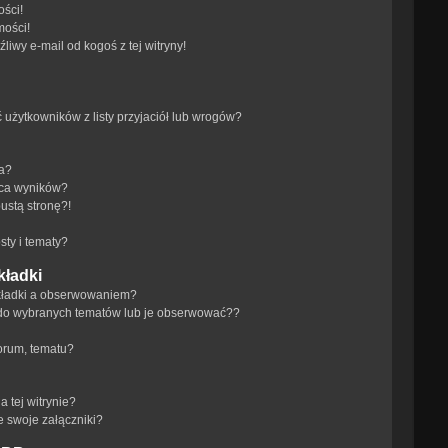
ści!
mości!
iwy e-mail od kogoś z tej witryny!
żytkowników z listy przyjaciół lub wrogów?
ra?
aca wyników?
ustą stronę?!
ty i tematy?
kładki
akładki a obserwowaniem?
do wybranych tematów lub je obserwować??
orum, tematu?
 tej witrynie?
e swoje załączniki?