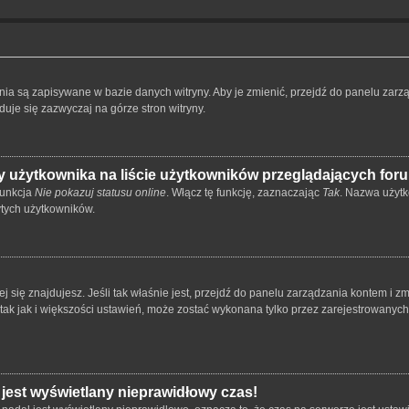
ienia są zapisywane w bazie danych witryny. Aby je zmienić, przejdź do panelu z
duje się zazwyczaj na górze stron witryny.
 użytkownika na liście użytkowników przeglądających for
funkcja
Nie pokazuj statusu online
. Włącz tę funkcję, zaznaczając
Tak
. Nazwa użytk
ytych użytkowników.
órej się znajdujesz. Jeśli tak właśnie jest, przejdź do panelu zarządzania kontem i
 tak jak i większości ustawień, może zostać wykonana tylko przez zarejestrowanyc
 jest wyświetlany nieprawidłowy czas!