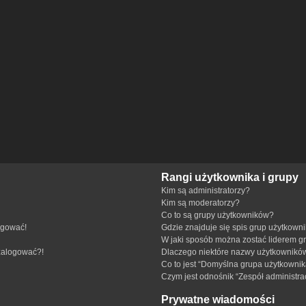
Rangi użytkownika i grupy
Kim są administratorzy?
Kim są moderatorzy?
Co to są grupy użytkowników?
ogować!
Gdzie znajduje się spis grup użytkown
W jaki sposób można zostać liderem g
 zalogować?!
Dlaczego niektóre nazwy użytkowników
Co to jest “Domyślna grupa użytkownik
Czym jest odnośnik “Zespół administra
Prywatne wiadomości