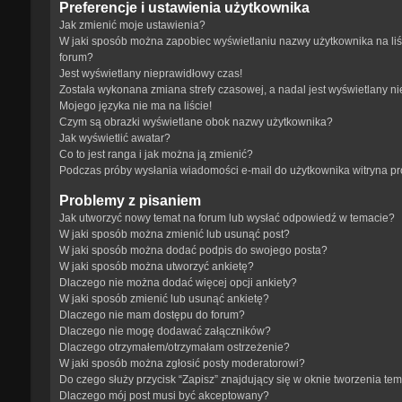
Preferencje i ustawienia użytkownika
Jak zmienić moje ustawienia?
W jaki sposób można zapobiec wyświetlaniu nazwy użytkownika na li
forum?
Jest wyświetlany nieprawidłowy czas!
Została wykonana zmiana strefy czasowej, a nadal jest wyświetlany n
Mojego języka nie ma na liście!
Czym są obrazki wyświetlane obok nazwy użytkownika?
Jak wyświetlić awatar?
Co to jest ranga i jak można ją zmienić?
Podczas próby wysłania wiadomości e-mail do użytkownika witryna p
Problemy z pisaniem
Jak utworzyć nowy temat na forum lub wysłać odpowiedź w temacie?
W jaki sposób można zmienić lub usunąć post?
W jaki sposób można dodać podpis do swojego posta?
W jaki sposób można utworzyć ankietę?
Dlaczego nie można dodać więcej opcji ankiety?
W jaki sposób zmienić lub usunąć ankietę?
Dlaczego nie mam dostępu do forum?
Dlaczego nie mogę dodawać załączników?
Dlaczego otrzymałem/otrzymałam ostrzeżenie?
W jaki sposób można zgłosić posty moderatorowi?
Do czego służy przycisk “Zapisz” znajdujący się w oknie tworzenia te
Dlaczego mój post musi być akceptowany?