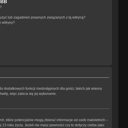
pBB
a?
użyć lub zagadnień prawnych związanych z tą witryną?
m witryny?
 do dodatkowych funkcji niedostępnych dla gości, takich jak własny
wilę, więc zaleca się jej wykonanie.
ch, które potencjalnie mogą zbierać informacje od osób małoletnich –
3 roku życia. Jeżeli nie masz pewności czy to dotyczy ciebie jako