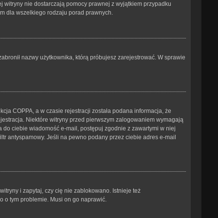
tej witryny nie dostarczają pomocy prawnej z wyjątkiem przypadku
ym dla wszelkiego rodzaju porad prawnych.
b zabronił nazwy użytkownika, którą próbujesz zarejestrować. W sprawie
cja COPPA, a w czasie rejestracji została podana informacja, że
 rejestracja. Niektóre witryny przed pierwszym zalogowaniem wymagają
ana do ciebie wiadomość e-mail, postępuj zgodnie z zawartymi w niej
iltr antyspamowy. Jeśli na pewno podany przez ciebie adres e-mail
ryny i zapytaj, czy cię nie zablokowano. Istnieje też
go o tym problemie. Musi on go naprawić.