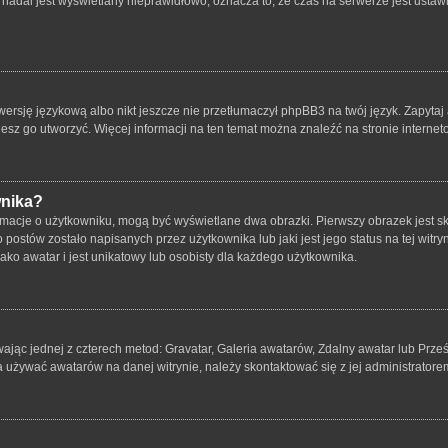
nadal jest wyświetlany nieprawidłowo, oznacza to, że czas na serwerze jest ustawi
ersję językową albo nikt jeszcze nie przetłumaczył phpBB3 na twój język. Zapytaj 
bujesz go utworzyć. Więcej informacji na ten temat można znaleźć na stronie intern
wnika?
rmacje o użytkowniku, mogą być wyświetlane dwa obrazki. Pierwszy obrazek jest s
ostów zostało napisanych przez użytkownika lub jaki jest jego status na tej witry
ko awatar i jest unikatowy lub osobisty dla każdego użytkownika.
wając jednej z czterech metod: Gravatar, Galeria awatarów, Zdalny awatar lub Prze
a używać awatarów na danej witrynie, należy skontaktować się z jej administratore