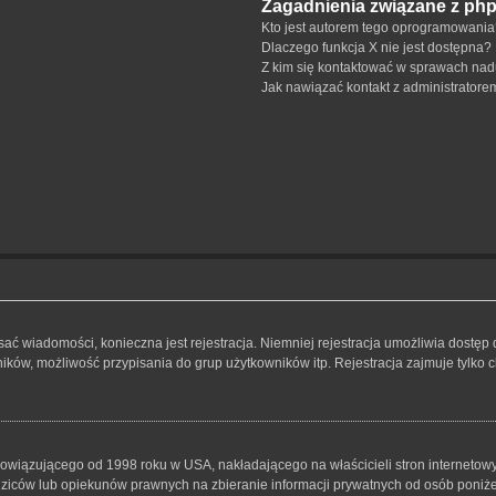
Zagadnienia związane z ph
Kto jest autorem tego oprogramowani
Dlaczego funkcja X nie jest dostępna?
Z kim się kontaktować w sprawach nad
Jak nawiązać kontakt z administratore
isać wiadomości, konieczna jest rejestracja. Niemniej rejestracja umożliwia dostęp
ków, możliwość przypisania do grup użytkowników itp. Rejestracja zajmuje tylko ch
bowiązującego od 1998 roku w USA, nakładającego na właścicieli stron internetowy
iców lub opiekunów prawnych na zbieranie informacji prywatnych od osób poniżej 1