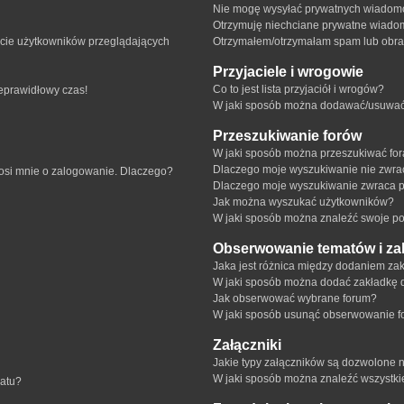
Nie mogę wysyłać prywatnych wiadomo
Otrzymuję niechciane prywatne wiado
ście użytkowników przeglądających
Otrzymałem/otrzymałam spam lub obraźl
Przyjaciele i wrogowie
Co to jest lista przyjaciół i wrogów?
ieprawidłowy czas!
W jaki sposób można dodawać/usuwać u
Przeszukiwanie forów
W jaki sposób można przeszukiwać fo
Dlaczego moje wyszukiwanie nie zwr
rosi mnie o zalogowanie. Dlaczego?
Dlaczego moje wyszukiwanie zwraca p
Jak można wyszukać użytkowników?
W jaki sposób można znaleźć swoje pos
Obserwowanie tematów i za
Jaka jest różnica między dodaniem z
W jaki sposób można dodać zakładkę 
Jak obserwować wybrane forum?
W jaki sposób usunąć obserwowanie f
Załączniki
Jakie typy załączników są dozwolone na
W jaki sposób można znaleźć wszystki
matu?