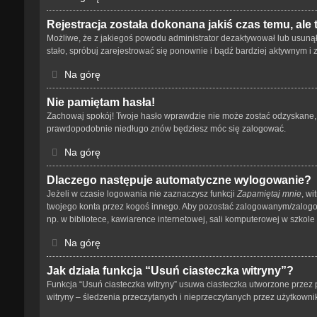
Rejestracja została dokonana jakiś czas temu, ale
Możliwe, że z jakiegoś powodu administrator dezaktywował lub usunął tw
stało, spróbuj zarejestrować się ponownie i bądź bardziej aktywnym
Na górę
Nie pamiętam hasła!
Zachowaj spokój! Twoje hasło wprawdzie nie może zostać odzyskane, a
prawdopodobnie niedługo znów będziesz móc się zalogować.
Na górę
Dlaczego następuje automatyczne wylogowanie?
Jeżeli w czasie logowania nie zaznaczysz funkcji
Zapamiętaj mnie
, wi
twojego konta przez kogoś innego. Aby pozostać zalogowanym/zalog
np. w bibliotece, kawiarence internetowej, sali komputerowej w szkole lub
Na górę
Jak działa funkcja “Usuń ciasteczka witryny”?
Funkcja “Usuń ciasteczka witryny” usuwa ciasteczka utworzone przez p
witryny – śledzenia przeczytanych i nieprzeczytanych przez użytkow