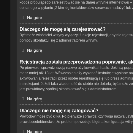
kogoś próbującego zarejestrować się na danej witrynie internetowej – 
opisanego w pytaniu „Z kim się kontaktować w sprawach nadużyć lub 
Na górę
Dlaczego nie mogę się zarejestrować?
Być może właściciel witryny wyłączył funkcję rejestracji, aby nie reje
pomocy skontaktuj się z administratorem witryny.
Na górę
Rejestracja została przeprowadzona poprawnie, al
Po pierwsze, sprawdź swoją nazwę użytkownika i hasło. Jeśli są popra
masz mniej niż 13 lat. Wówczas należy wykonać instrukcje wysłane na 
aktywowania rejestracji przez osobę rejestrującą się lub przez adminis
instrukcjami. Jeżeli taka wiadomość do ciebie nie dotarła, być może 
jest prawidłowy, spróbuj skontaktować się z administratorem.
Na górę
Dlaczego nie mogę się zalogować?
Powodów może być kilka. Po pierwsze sprawdź, czy twoja nazwa użytkown
prawdopodobieństwo, że problem powoduje błędna konfiguracja witryny,
Na górę