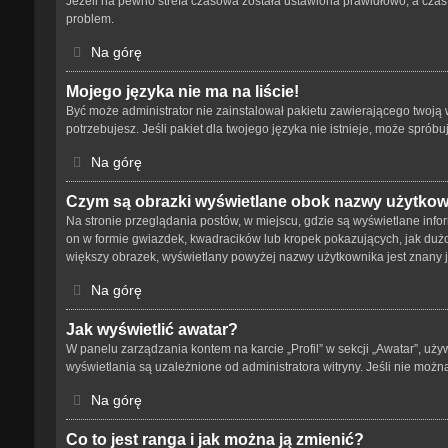
Jeżeli na pewno strefa czasowa została ustawiona prawidłowo, a czas 
problem.
Na górę
Mojego języka nie ma na liście!
Być może administrator nie zainstalował pakietu zawierającego twoją w
potrzebujesz. Jeśli pakiet dla twojego języka nie istnieje, może spró
Na górę
Czym są obrazki wyświetlane obok nazwy użytko
Na stronie przeglądania postów, w miejscu, gdzie są wyświetlane info
on w formie gwiazdek, kwadracików lub kropek pokazujących, jak dużo p
większy obrazek, wyświetlany powyżej nazwy użytkownika jest znany ja
Na górę
Jak wyświetlić awatar?
W panelu zarządzania kontem na karcie „Profil” w sekcji „Awatar”, uży
wyświetlania są uzależnione od administratora witryny. Jeśli nie możn
Na górę
Co to jest ranga i jak można ją zmienić?