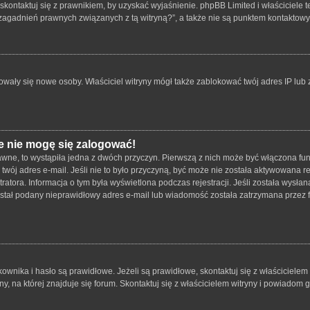
skontaktuj się z prawnikiem, by uzyskać wyjaśnienie. phpBB Limited i właściciele 
zagadnień prawnych związanych z tą witryną?”, a także nie są punktem kontaktow
strowały się nowe osoby. Właściciel witryny mógł także zablokować twój adres IP lu
e nie mogę się zalogować!
wne, to wystąpiła jedna z dwóch przyczyn. Pierwszą z nich może być włączona funk
twój adres e-mail. Jeśli nie to było przyczyną, być może nie została aktywowana
tratora. Informacja o tym była wyświetlona podczas rejestracji. Jeśli została wysł
został podany nieprawidłowy adres e-mail lub wiadomość została zatrzymana przez f
ika i hasło są prawidłowe. Jeżeli są prawidłowe, skontaktuj się z właścicielem wit
 na której znajduje się forum. Skontaktuj się z właścicielem witryny i powiadom 