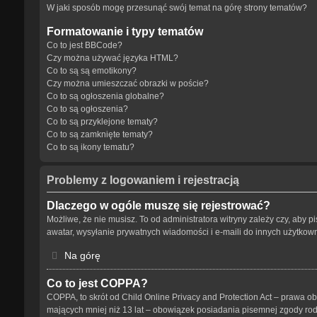
W jaki sposób mogę przesunąć swój temat na górę strony tematów?
Formatowanie i typy tematów
Co to jest BBCode?
Czy można używać języka HTML?
Co to są są emotikony?
Czy można umieszczać obrazki w poście?
Co to są ogłoszenia globalne?
Co to są ogłoszenia?
Co to są przyklejone tematy?
Co to są zamknięte tematy?
Co to są ikony tematu?
Problemy z logowaniem i rejestracją
Dlaczego w ogóle muszę się rejestrować?
Możliwe, że nie musisz. To od administratora witryny zależy czy, aby p
awatar, wysyłanie prywatnych wiadomości i e-maili do innych użytkowni
Na górę
Co to jest COPPA?
COPPA, to skrót od Child Online Privacy and Protection Act – prawa o
mających mniej niż 13 lat – obowiązek posiadania pisemnej zgody rodz