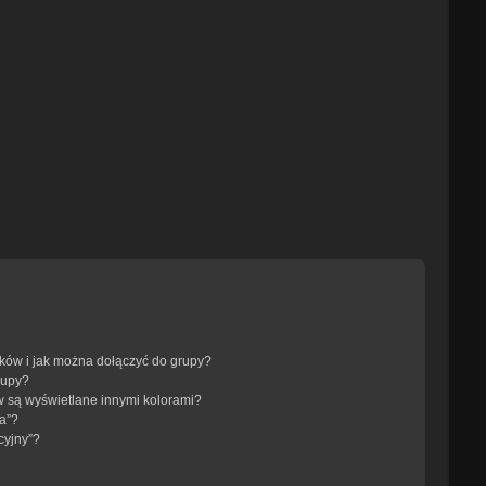
ików i jak można dołączyć do grupy?
rupy?
 są wyświetlane innymi kolorami?
a”?
cyjny”?