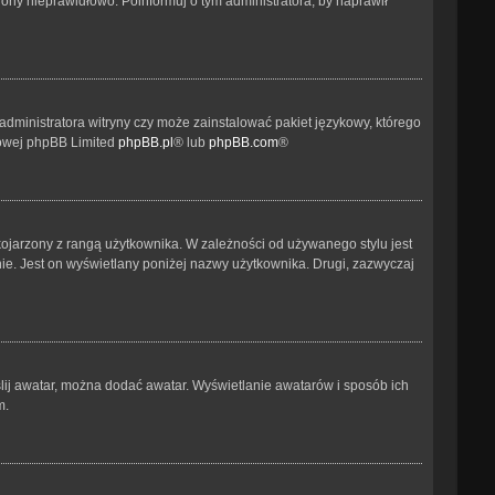
ony nieprawidłowo. Poinformuj o tym administratora, by naprawił
administratora witryny czy może zainstalować pakiet językowy, którego
etowej phpBB Limited
phpBB.pl
® lub
phpBB.com
®
kojarzony z rangą użytkownika. W zależności od używanego stylu jest
nie. Jest on wyświetlany poniżej nazwy użytkownika. Drugi, zazwyczaj
ślij awatar, można dodać awatar. Wyświetlanie awatarów i sposób ich
m.