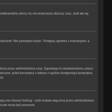
kowników, którzy nic nie pisali przez dłuższy czas. Jeśli tak się
dnośnik “Nie pamiętam hasła”. Postępuj zgodnie z instrukcjami, a
kreślony przez administratora czas. Zapobiega to niewłaściwemu użyciu
ezalecane, jeżeli korzystasz z witryny z ogólnie dostępnego komputera,
ył.
ją one również funkcję – jeśli została włączona przez administratora
steczek może być pomocne.