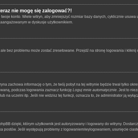
 teraz nie mogę się zalogować?!
oje konto. Wiele witryn, aby zmniejszyć rozmiar bazy danych, cyklicznie usuwa użyt
 i zaangażowanym w dyskusje użytkownikiem.
le bez problemu może zostać zresetowane. Przejdź na stronę logowania i kliknij o
tryna zachowa informację o tym, że twój pobyt na tej witrynie będzie trwał tylko o
owaną, podczas logowania zaznacz funkcję
Loguj mnie automatycznie
. Jest to ni
 na uczelni itp. Jeśli nie widzisz tej funkcji, oznacza to, że administrator ją wyłącz
hpBB dzięki, którym użytkownik jest autoryzowany i logowany do witryny. Dostarcza
nika postów. Jeśli występują problemy z logowaniem/wylogowaniem, usunięcie cia