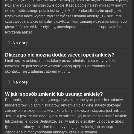
tytuł ankiety i co najmniej dwie opcje. Każdą opcję należy wpisać w nowym
wierszu widocznego pola tekstowego. Możesz określić liczbę opcji, jakie
użytkownik może wybrać, wyznaczyć czas trwania ankiety (0 – bez limitu
czasowego), a także umożliwić użytkownikom zmianę wcześniej oddanego
głosu. Jeśli nie widzisz etykiety, prawdopodobnie nie masz uprawnień do
tworzenia ankiet.
Na górę
Dlaczego nie można dodać więcej opcji ankiety?
Limit opcji w ankiecie jest ustalany przez administratora witryny. Jeśli
uważasz, że potrzebujesz wstawić więcej opcji niż dozwolony limit,
skontaktuj się z administratorem witryny.
Na górę
W jaki sposób zmienić lub usunąć ankietę?
Podobnie, jak posty, ankiety mogą być zmieniane tylko przez ich autorów,
moderatorów lub administratorów. Aby zmienić ankietę, należy dokonać
zmiany pierwszego posta w wątku, z którym zawsze związana jest ankieta.
Jeśli nikt jeszcze nie oddał głosu w ankiecie, jej autor może usunąć ankietę
lub zmienić jej opcje. Jednakże, jeśli w ankiecie zostały już oddane głosy,
tylko moderatorzy lub administratorzy mogą ją zmienić, lub usunąć.
Zapobiega to modyfikowaniu ankiety w czasie jej trwania.