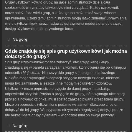
Grupy użytkowników, to grupy, na jakie administratorzy dzielą całą
społeczność witryny, aby łatwiej było nimi zarządzać. Każdy użytkownik
może należeć do wielu grup, a każda grupa może mieć swoje własne
uprawnienia. Dzięki temu administratorzy mogą łatwo zmieniać uprawnienia
wielu użytkowników naraz, nadawać uprawnienia moderatora lub dawać
dostęp użytkownikom do prywatnego forum.
Na górę
Gdzie znajduje się spis grup użytkowników i jak można
dołączyć do grupy?
Spis grup użytkowników można zobaczyć, otwierając kartę
Grupy
znajdującą się w panelu zarządzania kontem, który otwiera się po kliknięciu
odnośnika
Moje konto
. Nie wszystkie grupy są dostępne dla każdego.
Niektóre mogą wymagać akceptacji przyjęcia nowego członka, niektóre
mogą być zamknięte, a jeszcze inne mogą mieć ukrytych członków.
Użytkownik może poprosić o przyjęcie do danej grupy, naciskając
odpowiedni przycisk. Prośba o przyjęcie do grupy, która wymaga akceptacji
przyjęcia nowego członka, musi zostać zaakceptowana przez lidera grupy.
Może on poprosić użytkownika o podanie wyjaśnień, dlaczego chce on
dołączyć do tej grupy. W przypadku otrzymania negatywnej decyzji proszę
nie nękać lidera grupy pytaniami – widocznie miał on swoje powody.
Na górę