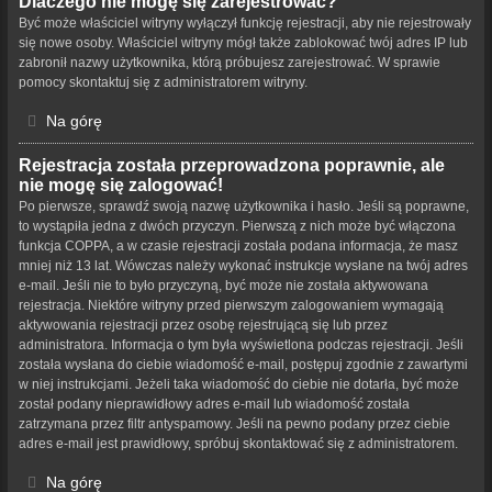
Dlaczego nie mogę się zarejestrować?
Być może właściciel witryny wyłączył funkcję rejestracji, aby nie rejestrowały
się nowe osoby. Właściciel witryny mógł także zablokować twój adres IP lub
zabronił nazwy użytkownika, którą próbujesz zarejestrować. W sprawie
pomocy skontaktuj się z administratorem witryny.
Na górę
Rejestracja została przeprowadzona poprawnie, ale
nie mogę się zalogować!
Po pierwsze, sprawdź swoją nazwę użytkownika i hasło. Jeśli są poprawne,
to wystąpiła jedna z dwóch przyczyn. Pierwszą z nich może być włączona
funkcja COPPA, a w czasie rejestracji została podana informacja, że masz
mniej niż 13 lat. Wówczas należy wykonać instrukcje wysłane na twój adres
e-mail. Jeśli nie to było przyczyną, być może nie została aktywowana
rejestracja. Niektóre witryny przed pierwszym zalogowaniem wymagają
aktywowania rejestracji przez osobę rejestrującą się lub przez
administratora. Informacja o tym była wyświetlona podczas rejestracji. Jeśli
została wysłana do ciebie wiadomość e-mail, postępuj zgodnie z zawartymi
w niej instrukcjami. Jeżeli taka wiadomość do ciebie nie dotarła, być może
został podany nieprawidłowy adres e-mail lub wiadomość została
zatrzymana przez filtr antyspamowy. Jeśli na pewno podany przez ciebie
adres e-mail jest prawidłowy, spróbuj skontaktować się z administratorem.
Na górę