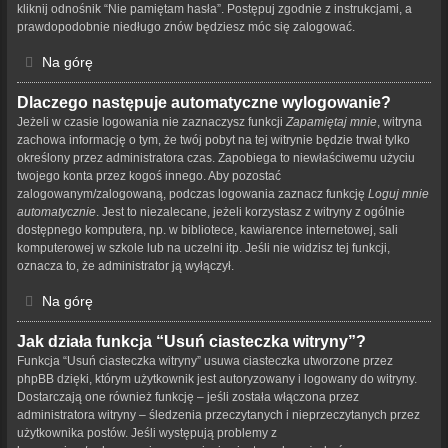
kliknij odnośnik “Nie pamiętam hasła”. Postępuj zgodnie z instrukcjami, a
prawdopodobnie niedługo znów będziesz móc się zalogować.
Na górę
Dlaczego następuje automatyczne wylogowanie?
Jeżeli w czasie logowania nie zaznaczysz funkcji
Zapamiętaj mnie
, witryna
zachowa informację o tym, że twój pobyt na tej witrynie będzie trwał tylko
określony przez administratora czas. Zapobiega to niewłaściwemu użyciu
twojego konta przez kogoś innego. Aby pozostać
zalogowanym/zalogowaną, podczas logowania zaznacz funkcję
Loguj mnie
automatycznie
. Jest to niezalecane, jeżeli korzystasz z witryny z ogólnie
dostępnego komputera, np. w bibliotece, kawiarence internetowej, sali
komputerowej w szkole lub na uczelni itp. Jeśli nie widzisz tej funkcji,
oznacza to, że administrator ją wyłączył.
Na górę
Jak działa funkcja “Usuń ciasteczka witryny”?
Funkcja “Usuń ciasteczka witryny” usuwa ciasteczka utworzone przez
phpBB dzięki, którym użytkownik jest autoryzowany i logowany do witryny.
Dostarczają one również funkcję – jeśli została włączona przez
administratora witryny – śledzenia przeczytanych i nieprzeczytanych przez
użytkownika postów. Jeśli występują problemy z