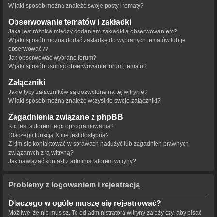
W jaki sposób można znaleźć swoje posty i tematy?
Obserwowanie tematów i zakładki
Jaka jest różnica między dodaniem zakładki a obserwowaniem?
W jaki sposób można dodać zakładkę do wybranych tematów lub je
obserwować??
Jak obserwować wybrane forum?
W jaki sposób usunąć obserwowanie forum, tematu?
Załączniki
Jakie typy załączników są dozwolone na tej witrynie?
W jaki sposób można znaleźć wszystkie swoje załączniki?
Zagadnienia związane z phpBB
Kto jest autorem tego oprogramowania?
Dlaczego funkcja X nie jest dostępna?
Z kim się kontaktować w sprawach nadużyć lub zagadnień prawnych
związanych z tą witryną?
Jak nawiązać kontakt z administratorem witryny?
Problemy z logowaniem i rejestracją
Dlaczego w ogóle muszę się rejestrować?
Możliwe, że nie musisz. To od administratora witryny zależy czy, aby pisać