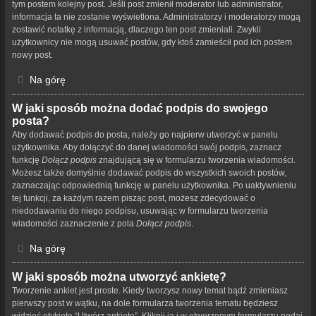
tym postem kolejny post. Jeśli post zmienił moderator lub administrator,
informacja ta nie zostanie wyświetlona. Administratorzy i moderatorzy mogą
zostawić notatkę z informacją, dlaczego ten post zmieniali. Zwykli
użytkownicy nie mogą usuwać postów, gdy ktoś zamieścił pod ich postem
nowy post.
Na górę
W jaki sposób można dodać podpis do swojego
posta?
Aby dodawać podpis do posta, należy go najpierw utworzyć w panelu
użytkownika. Aby dołączyć do danej wiadomości swój podpis, zaznacz
funkcję
Dołącz podpis
znajdującą się w formularzu tworzenia wiadomości.
Możesz także domyślnie dodawać podpis do wszystkich swoich postów,
zaznaczając odpowiednią funkcję w panelu użytkownika. Po uaktywnieniu
tej funkcji, za każdym razem pisząc post, możesz zdecydować o
niedodawaniu do niego podpisu, usuwając w formularzu tworzenia
wiadomości zaznaczenie z pola
Dołącz podpis
.
Na górę
W jaki sposób można utworzyć ankietę?
Tworzenie ankiet jest proste. Kiedy tworzysz nowy temat bądź zmieniasz
pierwszy post w wątku, na dole formularza tworzenia tematu będziesz
widzieć etykietę “Utwórz ankietę”. Kliknij ją i w otworzonym formularzu podaj