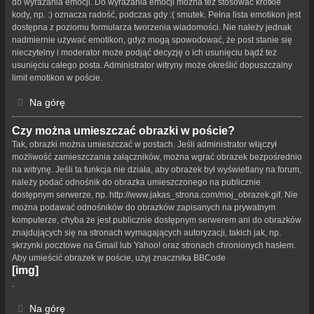
do wyrażania emocji. Do wyrażania emocji można też stosować krótkie
kody, np. :) oznacza radość, podczas gdy :( smutek. Pełna lista emotikon jest
dostępna z poziomu formularza tworzenia wiadomości. Nie należy jednak
nadmiernie używać emotikon, gdyż mogą spowodować, że post stanie się
nieczytelny i moderator może podjąć decyzję o ich usunięciu bądź też
usunięciu całego posta. Administrator witryny może określić dopuszczalny
limit emotikon w poście.
Na górę
Czy można umieszczać obrazki w poście?
Tak, obrazki można umieszczać w postach. Jeśli administrator włączył
możliwość zamieszczania załączników, można wgrać obrazek bezpośrednio
na witrynę. Jeśli ta funkcja nie działa, aby obrazek był wyświetlany na forum,
należy podać odnośnik do obrazka umieszczonego na publicznie
dostępnym serwerze, np. http://www.jakas_strona.com/moj_obrazek.gif. Nie
można podawać odnośników do obrazków zapisanych na prywatnym
komputerze, chyba że jest publicznie dostępnym serwerem ani do obrazków
znajdujących się na stronach wymagających autoryzacji, takich jak, np.
skrzynki pocztowe na Gmail lub Yahoo! oraz stronach chronionych hasłem.
Aby umieścić obrazek w poście, użyj znacznika BBCode
[img]
.
Na górę