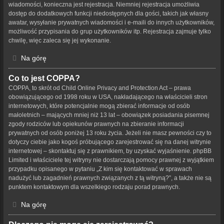
wiadomości, konieczna jest rejestracja. Niemniej rejestracja umożliwia
dostęp do dodatkowych funkcji niedostępnych dla gości, takich jak własny
awatar, wysyłanie prywatnych wiadomości i e-maili do innych użytkowników,
możliwość przypisania do grup użytkowników itp. Rejestracja zajmuje tylko
chwilę, więc zaleca się jej wykonanie.
Na górę
Co to jest COPPA?
COPPA, to skrót od Child Online Privacy and Protection Act – prawa
obowiązującego od 1998 roku w USA, nakładającego na właścicieli stron
internetowych, które potencjalnie mogą zbierać informacje od osób
małoletnich – mających mniej niż 13 lat – obowiązek posiadania pisemnej
zgody rodziców lub opiekunów prawnych na zbieranie informacji
prywatnych od osób poniżej 13 roku życia. Jeżeli nie masz pewności czy to
dotyczy ciebie jako kogoś próbującego zarejestrować się na danej witrynie
internetowej – skontaktuj się z prawnikiem, by uzyskać wyjaśnienie. phpBB
Limited i właściciele tej witryny nie dostarczają pomocy prawnej z wyjątkiem
przypadku opisanego w pytaniu „Z kim się kontaktować w sprawach
nadużyć lub zagadnień prawnych związanych z tą witryną?”, a także nie są
punktem kontaktowym dla wszelkiego rodzaju porad prawnych.
Na górę