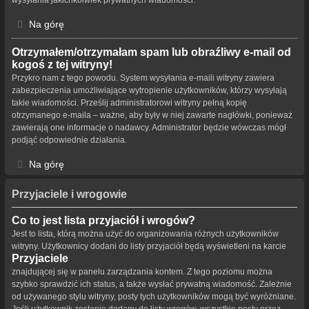
Na górę
Otrzymałem/otrzymałam spam lub obraźliwy e-mail od
kogoś z tej witryny!
Przykro nam z tego powodu. System wysyłania e-maili witryny zawiera
zabezpieczenia umożliwiające wytropienie użytkowników, którzy wysyłają
takie wiadomości. Prześlij administratorowi witryny pełną kopię
otrzymanego e-maila – ważne, aby były w niej zawarte nagłówki, ponieważ
zawierają one informacje o nadawcy. Administrator będzie wówczas mógł
podjąć odpowiednie działania.
Na górę
Przyjaciele i wrogowie
Co to jest lista przyjaciół i wrogów?
Jest to lista, którą można użyć do organizowania różnych użytkowników
witryny. Użytkownicy dodani do listy przyjaciół będą wyświetleni na karcie
Przyjaciele
znajdującej się w panelu zarządzania kontem. Z tego poziomu można
szybko sprawdzić ich status, a także wysłać prywatną wiadomość. Zależnie
od używanego stylu witryny, posty tych użytkowników mogą być wyróżniane.
Jeśli użytkownik zostanie dodany do listy wrogów, wszystkie posty przez