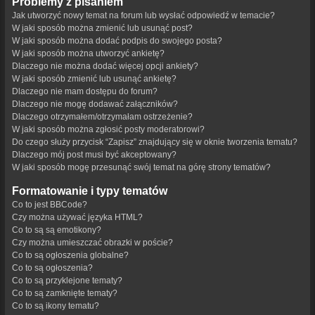
Problemy z pisaniem
Jak utworzyć nowy temat na forum lub wysłać odpowiedź w temacie?
W jaki sposób można zmienić lub usunąć post?
W jaki sposób można dodać podpis do swojego posta?
W jaki sposób można utworzyć ankietę?
Dlaczego nie można dodać więcej opcji ankiety?
W jaki sposób zmienić lub usunąć ankietę?
Dlaczego nie mam dostępu do forum?
Dlaczego nie mogę dodawać załączników?
Dlaczego otrzymałem/otrzymałam ostrzeżenie?
W jaki sposób można zgłosić posty moderatorowi?
Do czego służy przycisk “Zapisz” znajdujący się w oknie tworzenia tematu?
Dlaczego mój post musi być akceptowany?
W jaki sposób mogę przesunąć swój temat na górę strony tematów?
Formatowanie i typy tematów
Co to jest BBCode?
Czy można używać języka HTML?
Co to są są emotikony?
Czy można umieszczać obrazki w poście?
Co to są ogłoszenia globalne?
Co to są ogłoszenia?
Co to są przyklejone tematy?
Co to są zamknięte tematy?
Co to są ikony tematu?