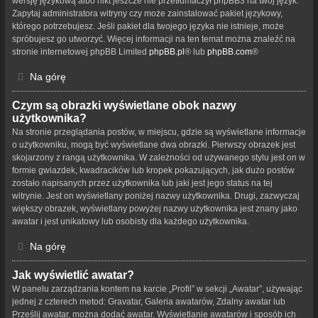
wersję językową albo nikt jeszcze nie przetłumaczył phpBB3 na twój język.
Zapytaj administratora witryny czy może zainstalować pakiet językowy,
którego potrzebujesz. Jeśli pakiet dla twojego języka nie istnieje, może
spróbujesz go utworzyć. Więcej informacji na ten temat można znaleźć na
stronie internetowej phpBB Limited
phpBB.pl
® lub
phpBB.com
®
Na górę
Czym są obrazki wyświetlane obok nazwy
użytkownika?
Na stronie przeglądania postów, w miejscu, gdzie są wyświetlane informacje
o użytkowniku, mogą być wyświetlane dwa obrazki. Pierwszy obrazek jest
skojarzony z rangą użytkownika. W zależności od używanego stylu jest on w
formie gwiazdek, kwadracików lub kropek pokazujących, jak dużo postów
zostało napisanych przez użytkownika lub jaki jest jego status na tej
witrynie. Jest on wyświetlany poniżej nazwy użytkownika. Drugi, zazwyczaj
większy obrazek, wyświetlany powyżej nazwy użytkownika jest znany jako
awatar i jest unikatowy lub osobisty dla każdego użytkownika.
Na górę
Jak wyświetlić awatar?
W panelu zarządzania kontem na karcie „Profil” w sekcji „Awatar”, używając
jednej z czterech metod: Gravatar, Galeria awatarów, Zdalny awatar lub
Prześlij awatar, można dodać awatar. Wyświetlanie awatarów i sposób ich