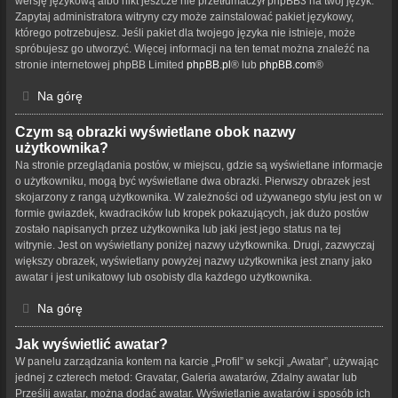
wersję językową albo nikt jeszcze nie przetłumaczył phpBB3 na twój język.
Zapytaj administratora witryny czy może zainstalować pakiet językowy,
którego potrzebujesz. Jeśli pakiet dla twojego języka nie istnieje, może
spróbujesz go utworzyć. Więcej informacji na ten temat można znaleźć na
stronie internetowej phpBB Limited
phpBB.pl
® lub
phpBB.com
®
Na górę
Czym są obrazki wyświetlane obok nazwy
użytkownika?
Na stronie przeglądania postów, w miejscu, gdzie są wyświetlane informacje
o użytkowniku, mogą być wyświetlane dwa obrazki. Pierwszy obrazek jest
skojarzony z rangą użytkownika. W zależności od używanego stylu jest on w
formie gwiazdek, kwadracików lub kropek pokazujących, jak dużo postów
zostało napisanych przez użytkownika lub jaki jest jego status na tej
witrynie. Jest on wyświetlany poniżej nazwy użytkownika. Drugi, zazwyczaj
większy obrazek, wyświetlany powyżej nazwy użytkownika jest znany jako
awatar i jest unikatowy lub osobisty dla każdego użytkownika.
Na górę
Jak wyświetlić awatar?
W panelu zarządzania kontem na karcie „Profil” w sekcji „Awatar”, używając
jednej z czterech metod: Gravatar, Galeria awatarów, Zdalny awatar lub
Prześlij awatar, można dodać awatar. Wyświetlanie awatarów i sposób ich