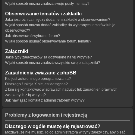
W jaki sposób można znaleźć swoje posty i tematy?
Obserwowanie tematów i zakładki
Jaka jest różnica między dodaniem zakładki a obserwowaniem?
W jaki sposób można dodać zakładkę do wybranych tematów lub je
obserwować??
Jak obserwować wybrane forum?
W jaki sposób usunąć obserwowanie forum, tematu?
Załączniki
Jakie typy załączników są dozwolone na tej witrynie?
W jaki sposób można znaleźć wszystkie swoje załączniki?
Zagadnienia związane z phpBB
Kto jest autorem tego oprogramowania?
Dlaczego funkcja X nie jest dostępna?
Z kim się kontaktować w sprawach nadużyć lub zagadnień prawnych
związanych z tą witryną?
Jak nawiązać kontakt z administratorem witryny?
Problemy z logowaniem i rejestracją
Dlaczego w ogóle muszę się rejestrować?
Możliwe, że nie musisz. To od administratora witryny zależy czy, aby pisać