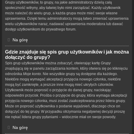
Grupy użytkowników, to grupy, na jakie administratorzy dzielą całą
społeczność witryny, aby łatwiej było nimi zarządzać. Każdy użytkownik
może należeć do wielu grup, a każda grupa może mieć swoje własne
uprawnienia. Dzięki temu administratorzy mogą łatwo zmieniać uprawnienia
wielu użytkowników naraz, nadawać uprawnienia moderatora lub dawać
dostęp użytkownikom do prywatnego forum.
Na górę
Gdzie znajduje się spis grup użytkowników i jak można
dołączyć do grupy?
Spis grup użytkowników można zobaczyć, otwierając kartę
Grupy
znajdującą się w panelu zarządzania kontem, który otwiera się po kliknięciu
odnośnika
Moje konto
. Nie wszystkie grupy są dostępne dla każdego.
Niektóre mogą wymagać akceptacji przyjęcia nowego członka, niektóre
mogą być zamknięte, a jeszcze inne mogą mieć ukrytych członków.
Użytkownik może poprosić o przyjęcie do danej grupy, naciskając
odpowiedni przycisk. Prośba o przyjęcie do grupy, która wymaga akceptacji
przyjęcia nowego członka, musi zostać zaakceptowana przez lidera grupy.
Może on poprosić użytkownika o podanie wyjaśnień, dlaczego chce on
dołączyć do tej grupy. W przypadku otrzymania negatywnej decyzji proszę
nie nękać lidera grupy pytaniami – widocznie miał on swoje powody.
Na górę