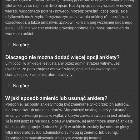
tytuł ankiety i co najmniej dwie opcje. Każdą opcję należy wpisać w nowym
wierszu widocznego pola tekstowego. Możesz określić liczbę opcji, jakie
użytkownik może wybrać, wyznaczyć czas trwania ankiety (0 – bez limitu
czasowego), a także umożliwić użytkownikom zmianę wcześniej oddanego
głosu. Jeśli nie widzisz etykiety, prawdopodobnie nie masz uprawnień do
tworzenia ankiet.
Na górę
Dlaczego nie można dodać więcej opcji ankiety?
Limit opcji w ankiecie jest ustalany przez administratora witryny. Jeśli
uważasz, że potrzebujesz wstawić więcej opcji niż dozwolony limit,
skontaktuj się z administratorem witryny.
Na górę
W jaki sposób zmienić lub usunąć ankietę?
Podobnie, jak posty, ankiety mogą być zmieniane tylko przez ich autorów,
moderatorów lub administratorów. Aby zmienić ankietę, należy dokonać
zmiany pierwszego posta w wątku, z którym zawsze związana jest ankieta.
Jeśli nikt jeszcze nie oddał głosu w ankiecie, jej autor może usunąć ankietę
lub zmienić jej opcje. Jednakże, jeśli w ankiecie zostały już oddane głosy,
tylko moderatorzy lub administratorzy mogą ją zmienić, lub usunąć.
Zapobiega to modyfikowaniu ankiety w czasie jej trwania.