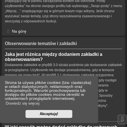
znajdujący się w panelu zarządzania kontem lub odnośnik “Posty
użytkownika” na stronie swojego profilu lub wybierając „Twoje posty” z menu
„Więcej…” znajdującego się w górnym lewym rogu witryny. Jeśli chcesz
wyszukać swoje tematy, użyj strony wyszukiwania zaawansowanego i
skorzystaj z odpowiednich funkcji.
Na górę
Obserwowanie tematów i zakładki
Jaka jest różnica między dodaniem zakładki a
obserwowaniem?
Dodawanie zakładek w phpBB 3.0 działa podobnie jak dodawanie zakładek
w przeglądarce. Użytkownik nie dostaje powiadomienia, gdy w temacie
pojawia się nowa treść. W phpBB 3.1 dodawanie zakładek przypomina
obserwowanie tematu. Użytkownik może być powiadamiany, gdy nastąpi
Strona ta używa plików cookies (tzw. ciasteczka)
aktualizacja tematu oznaczonego zakładką. Funkcja obserwowania
w celach statystycznych, reklamowych oraz
funkcjonalnych. Warunki przechowywania lub
powiadamia użytkownika – w wybrany przez niego sposób – gdy w
dostępu do plików cookies można określić w
obserwowanym temacie bądź forum pojawiła się nowa treść. Sposoby
ustawieniach przeglądarki internetowej.
powiadamiania dla zakładek i obserwowanych elementów można
Dowiedz się więcej
konfigurować w panelu użytkownika na karcie „Ustawienia witryny”.
Akceptuję!
Na górę
⇩