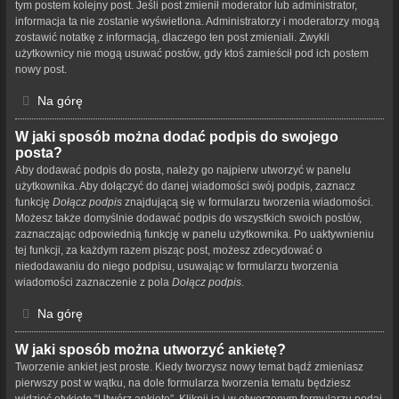
tym postem kolejny post. Jeśli post zmienił moderator lub administrator,
informacja ta nie zostanie wyświetlona. Administratorzy i moderatorzy mogą
zostawić notatkę z informacją, dlaczego ten post zmieniali. Zwykli
użytkownicy nie mogą usuwać postów, gdy ktoś zamieścił pod ich postem
nowy post.
Na górę
W jaki sposób można dodać podpis do swojego
posta?
Aby dodawać podpis do posta, należy go najpierw utworzyć w panelu
użytkownika. Aby dołączyć do danej wiadomości swój podpis, zaznacz
funkcję
Dołącz podpis
znajdującą się w formularzu tworzenia wiadomości.
Możesz także domyślnie dodawać podpis do wszystkich swoich postów,
zaznaczając odpowiednią funkcję w panelu użytkownika. Po uaktywnieniu
tej funkcji, za każdym razem pisząc post, możesz zdecydować o
niedodawaniu do niego podpisu, usuwając w formularzu tworzenia
wiadomości zaznaczenie z pola
Dołącz podpis
.
Na górę
W jaki sposób można utworzyć ankietę?
Tworzenie ankiet jest proste. Kiedy tworzysz nowy temat bądź zmieniasz
pierwszy post w wątku, na dole formularza tworzenia tematu będziesz
widzieć etykietę “Utwórz ankietę”. Kliknij ją i w otworzonym formularzu podaj