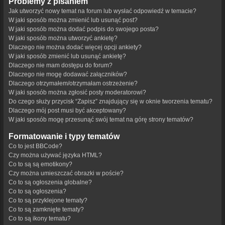
Problemy z pisaniem
Jak utworzyć nowy temat na forum lub wysłać odpowiedź w temacie?
W jaki sposób można zmienić lub usunąć post?
W jaki sposób można dodać podpis do swojego posta?
W jaki sposób można utworzyć ankietę?
Dlaczego nie można dodać więcej opcji ankiety?
W jaki sposób zmienić lub usunąć ankietę?
Dlaczego nie mam dostępu do forum?
Dlaczego nie mogę dodawać załączników?
Dlaczego otrzymałem/otrzymałam ostrzeżenie?
W jaki sposób można zgłosić posty moderatorowi?
Do czego służy przycisk “Zapisz” znajdujący się w oknie tworzenia tematu?
Dlaczego mój post musi być akceptowany?
W jaki sposób mogę przesunąć swój temat na górę strony tematów?
Formatowanie i typy tematów
Co to jest BBCode?
Czy można używać języka HTML?
Co to są są emotikony?
Czy można umieszczać obrazki w poście?
Co to są ogłoszenia globalne?
Co to są ogłoszenia?
Co to są przyklejone tematy?
Co to są zamknięte tematy?
Co to są ikony tematu?