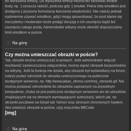
do wyrażania emocji. Do wyrażania emocji można też stosować krótkie
kody, np. :) oznacza radość, podczas gdy :( smutek. Pełna lista emotikon jest
dostępna z poziomu formularza tworzenia wiadomości. Nie należy jednak
nadmiernie używać emotikon, gdyż mogą spowodować, że post stanie się
nieczytelny i moderator może podjąć decyzję o ich usunięciu bądź też
usunięciu całego posta. Administrator witryny może określić dopuszczalny
limit emotikon w poście.
Na górę
Czy można umieszczać obrazki w poście?
Tak, obrazki można umieszczać w postach. Jeśli administrator włączył
możliwość zamieszczania załączników, można wgrać obrazek bezpośrednio
na witrynę. Jeśli ta funkcja nie działa, aby obrazek był wyświetlany na forum,
należy podać odnośnik do obrazka umieszczonego na publicznie
dostępnym serwerze, np. http://www.jakas_strona.com/moj_obrazek.gif. Nie
można podawać odnośników do obrazków zapisanych na prywatnym
komputerze, chyba że jest publicznie dostępnym serwerem ani do obrazków
znajdujących się na stronach wymagających autoryzacji, takich jak, np.
skrzynki pocztowe na Gmail lub Yahoo! oraz stronach chronionych hasłem.
Aby umieścić obrazek w poście, użyj znacznika BBCode
[img]
.
Na górę