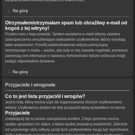
Na górę
Otrzymałem/otrzymałam spam lub obraźliwy e-mail od
kogoś z tej witryny!
Przykro nam z tego powodu. System wysyłania e-maili witryny zawiera
zabezpieczenia umożliwiające wytropienie użytkowników, którzy wysyłają
takie wiadomości. Prześlij administratorowi witryny pełną kopię
otrzymanego e-maila – ważne, aby były w niej zawarte nagłówki, ponieważ
zawierają one informacje o nadawcy. Administrator będzie wówczas mógł
podjąć odpowiednie działania.
Na górę
Przyjaciele i wrogowie
Co to jest lista przyjaciół i wrogów?
Jest to lista, którą można użyć do organizowania różnych użytkowników
witryny. Użytkownicy dodani do listy przyjaciół będą wyświetleni na karcie
Przyjaciele
znajdującej się w panelu zarządzania kontem. Z tego poziomu można
szybko sprawdzić ich status, a także wysłać prywatną wiadomość. Zależnie
od używanego stylu witryny, posty tych użytkowników mogą być wyróżniane.
Jeśli użytkownik zostanie dodany do listy wrogów, wszystkie posty przez