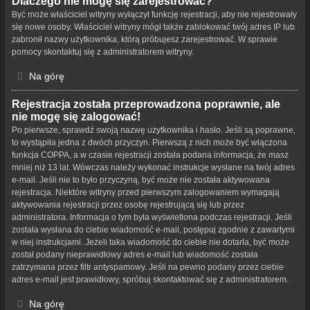
Dlaczego nie mogę się zarejestrować?
Być może właściciel witryny wyłączył funkcję rejestracji, aby nie rejestrowały
się nowe osoby. Właściciel witryny mógł także zablokować twój adres IP lub
zabronił nazwy użytkownika, którą próbujesz zarejestrować. W sprawie
pomocy skontaktuj się z administratorem witryny.
Na górę
Rejestracja została przeprowadzona poprawnie, ale
nie mogę się zalogować!
Po pierwsze, sprawdź swoją nazwę użytkownika i hasło. Jeśli są poprawne,
to wystąpiła jedna z dwóch przyczyn. Pierwszą z nich może być włączona
funkcja COPPA, a w czasie rejestracji została podana informacja, że masz
mniej niż 13 lat. Wówczas należy wykonać instrukcje wysłane na twój adres
e-mail. Jeśli nie to było przyczyną, być może nie została aktywowana
rejestracja. Niektóre witryny przed pierwszym zalogowaniem wymagają
aktywowania rejestracji przez osobę rejestrującą się lub przez
administratora. Informacja o tym była wyświetlona podczas rejestracji. Jeśli
została wysłana do ciebie wiadomość e-mail, postępuj zgodnie z zawartymi
w niej instrukcjami. Jeżeli taka wiadomość do ciebie nie dotarła, być może
został podany nieprawidłowy adres e-mail lub wiadomość została
zatrzymana przez filtr antyspamowy. Jeśli na pewno podany przez ciebie
adres e-mail jest prawidłowy, spróbuj skontaktować się z administratorem.
Na górę