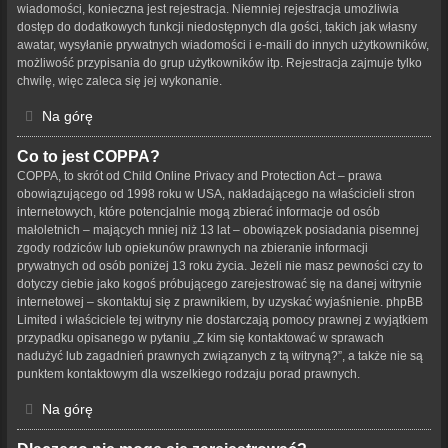
wiadomości, konieczna jest rejestracja. Niemniej rejestracja umożliwia
dostęp do dodatkowych funkcji niedostępnych dla gości, takich jak własny
awatar, wysyłanie prywatnych wiadomości i e-maili do innych użytkowników,
możliwość przypisania do grup użytkowników itp. Rejestracja zajmuje tylko
chwilę, więc zaleca się jej wykonanie.
Na górę
Co to jest COPPA?
COPPA, to skrót od Child Online Privacy and Protection Act – prawa
obowiązującego od 1998 roku w USA, nakładającego na właścicieli stron
internetowych, które potencjalnie mogą zbierać informacje od osób
małoletnich – mających mniej niż 13 lat – obowiązek posiadania pisemnej
zgody rodziców lub opiekunów prawnych na zbieranie informacji
prywatnych od osób poniżej 13 roku życia. Jeżeli nie masz pewności czy to
dotyczy ciebie jako kogoś próbującego zarejestrować się na danej witrynie
internetowej – skontaktuj się z prawnikiem, by uzyskać wyjaśnienie. phpBB
Limited i właściciele tej witryny nie dostarczają pomocy prawnej z wyjątkiem
przypadku opisanego w pytaniu „Z kim się kontaktować w sprawach
nadużyć lub zagadnień prawnych związanych z tą witryną?”, a także nie są
punktem kontaktowym dla wszelkiego rodzaju porad prawnych.
Na górę