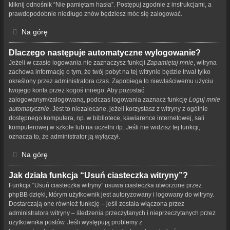
kliknij odnośnik “Nie pamiętam hasła”. Postępuj zgodnie z instrukcjami, a
prawdopodobnie niedługo znów będziesz móc się zalogować.
Na górę
Dlaczego następuje automatyczne wylogowanie?
Jeżeli w czasie logowania nie zaznaczysz funkcji
Zapamiętaj mnie
, witryna
zachowa informację o tym, że twój pobyt na tej witrynie będzie trwał tylko
określony przez administratora czas. Zapobiega to niewłaściwemu użyciu
twojego konta przez kogoś innego. Aby pozostać
zalogowanym/zalogowaną, podczas logowania zaznacz funkcję
Loguj mnie
automatycznie
. Jest to niezalecane, jeżeli korzystasz z witryny z ogólnie
dostępnego komputera, np. w bibliotece, kawiarence internetowej, sali
komputerowej w szkole lub na uczelni itp. Jeśli nie widzisz tej funkcji,
oznacza to, że administrator ją wyłączył.
Na górę
Jak działa funkcja “Usuń ciasteczka witryny”?
Funkcja “Usuń ciasteczka witryny” usuwa ciasteczka utworzone przez
phpBB dzięki, którym użytkownik jest autoryzowany i logowany do witryny.
Dostarczają one również funkcję – jeśli została włączona przez
administratora witryny – śledzenia przeczytanych i nieprzeczytanych przez
użytkownika postów. Jeśli występują problemy z