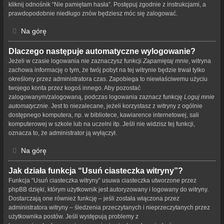
kliknij odnośnik “Nie pamiętam hasła”. Postępuj zgodnie z instrukcjami, a
prawdopodobnie niedługo znów będziesz móc się zalogować.
Na górę
Dlaczego następuje automatyczne wylogowanie?
Jeżeli w czasie logowania nie zaznaczysz funkcji
Zapamiętaj mnie
, witryna
zachowa informację o tym, że twój pobyt na tej witrynie będzie trwał tylko
określony przez administratora czas. Zapobiega to niewłaściwemu użyciu
twojego konta przez kogoś innego. Aby pozostać
zalogowanym/zalogowaną, podczas logowania zaznacz funkcję
Loguj mnie
automatycznie
. Jest to niezalecane, jeżeli korzystasz z witryny z ogólnie
dostępnego komputera, np. w bibliotece, kawiarence internetowej, sali
komputerowej w szkole lub na uczelni itp. Jeśli nie widzisz tej funkcji,
oznacza to, że administrator ją wyłączył.
Na górę
Jak działa funkcja “Usuń ciasteczka witryny”?
Funkcja “Usuń ciasteczka witryny” usuwa ciasteczka utworzone przez
phpBB dzięki, którym użytkownik jest autoryzowany i logowany do witryny.
Dostarczają one również funkcję – jeśli została włączona przez
administratora witryny – śledzenia przeczytanych i nieprzeczytanych przez
użytkownika postów. Jeśli występują problemy z