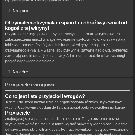
Na górę
Otrzymałem/otrzymałam spam lub obraźliwy e-mail od
kogoś z tej witryny!
Przykro nam z tego powodu. System wysyłania e-maili witryny zawiera
zabezpieczenia umożliwiające wytropienie użytkowników, którzy wysyłają
takie wiadomości. Prześlij administratorowi witryny pełną kopię
otrzymanego e-maila – ważne, aby były w niej zawarte nagłówki, ponieważ
zawierają one informacje o nadawcy. Administrator będzie wówczas mógł
podjąć odpowiednie działania.
Na górę
Przyjaciele i wrogowie
Co to jest lista przyjaciół i wrogów?
Jest to lista, którą można użyć do organizowania różnych użytkowników
witryny. Użytkownicy dodani do listy przyjaciół będą wyświetleni na karcie
Przyjaciele
znajdującej się w panelu zarządzania kontem. Z tego poziomu można
szybko sprawdzić ich status, a także wysłać prywatną wiadomość. Zależnie
od używanego stylu witryny, posty tych użytkowników mogą być wyróżniane.
Jeśli użytkownik zostanie dodany do listy wrogów, wszystkie posty przez