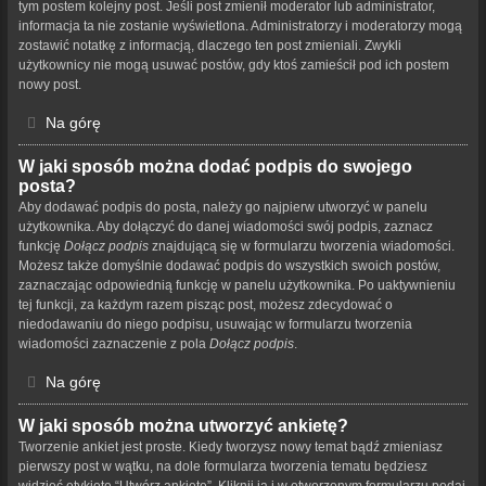
tym postem kolejny post. Jeśli post zmienił moderator lub administrator,
informacja ta nie zostanie wyświetlona. Administratorzy i moderatorzy mogą
zostawić notatkę z informacją, dlaczego ten post zmieniali. Zwykli
użytkownicy nie mogą usuwać postów, gdy ktoś zamieścił pod ich postem
nowy post.
Na górę
W jaki sposób można dodać podpis do swojego
posta?
Aby dodawać podpis do posta, należy go najpierw utworzyć w panelu
użytkownika. Aby dołączyć do danej wiadomości swój podpis, zaznacz
funkcję
Dołącz podpis
znajdującą się w formularzu tworzenia wiadomości.
Możesz także domyślnie dodawać podpis do wszystkich swoich postów,
zaznaczając odpowiednią funkcję w panelu użytkownika. Po uaktywnieniu
tej funkcji, za każdym razem pisząc post, możesz zdecydować o
niedodawaniu do niego podpisu, usuwając w formularzu tworzenia
wiadomości zaznaczenie z pola
Dołącz podpis
.
Na górę
W jaki sposób można utworzyć ankietę?
Tworzenie ankiet jest proste. Kiedy tworzysz nowy temat bądź zmieniasz
pierwszy post w wątku, na dole formularza tworzenia tematu będziesz
widzieć etykietę “Utwórz ankietę”. Kliknij ją i w otworzonym formularzu podaj