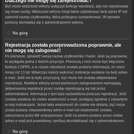
Dlaczego nie mogę się zarejestrować?
Być może właściciel witryny wyłączył funkcję rejestracji, aby nie rejestrowały
się nowe osoby. Właściciel witryny mógł także zablokować twój adres IP lub
zabronił nazwy użytkownika, którą próbujesz zarejestrować. W sprawie
pomocy skontaktuj się z administratorem witryny.
Na górę
Rejestracja została przeprowadzona poprawnie, ale
nie mogę się zalogować!
Po pierwsze, sprawdź swoją nazwę użytkownika i hasło. Jeśli są poprawne,
to wystąpiła jedna z dwóch przyczyn. Pierwszą z nich może być włączona
funkcja COPPA, a w czasie rejestracji została podana informacja, że masz
mniej niż 13 lat. Wówczas należy wykonać instrukcje wysłane na twój adres
e-mail. Jeśli nie to było przyczyną, być może nie została aktywowana
rejestracja. Niektóre witryny przed pierwszym zalogowaniem wymagają
aktywowania rejestracji przez osobę rejestrującą się lub przez
administratora. Informacja o tym była wyświetlona podczas rejestracji. Jeśli
została wysłana do ciebie wiadomość e-mail, postępuj zgodnie z zawartymi
w niej instrukcjami. Jeżeli taka wiadomość do ciebie nie dotarła, być może
został podany nieprawidłowy adres e-mail lub wiadomość została
zatrzymana przez filtr antyspamowy. Jeśli na pewno podany przez ciebie
adres e-mail jest prawidłowy, spróbuj skontaktować się z administratorem.
Na górę