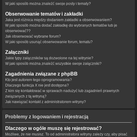
W jaki sposób można znaleźć swoje posty i tematy?
Obserwowanie tematów i zakładki
Jaka jest różnica między dodaniem zakładki a obserwowaniem?
W jaki sposób można dodać zakładkę do wybranych tematów lub je
obserwować??
Jak obserwować wybrane forum?
W jaki sposób usunąć obserwowanie forum, tematu?
Załączniki
Jakie typy załączników są dozwolone na tej witrynie?
W jaki sposób można znaleźć wszystkie swoje załączniki?
Zagadnienia związane z phpBB
Kto jest autorem tego oprogramowania?
Dlaczego funkcja X nie jest dostępna?
Z kim się kontaktować w sprawach nadużyć lub zagadnień prawnych
związanych z tą witryną?
Jak nawiązać kontakt z administratorem witryny?
Problemy z logowaniem i rejestracją
Dlaczego w ogóle muszę się rejestrować?
Możliwe, że nie musisz. To od administratora witryny zależy czy, aby pisać