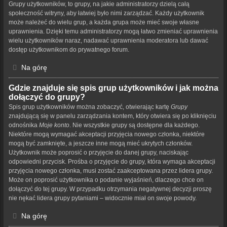
Grupy użytkowników, to grupy, na jakie administratorzy dzielą całą
społeczność witryny, aby łatwiej było nimi zarządzać. Każdy użytkownik
może należeć do wielu grup, a każda grupa może mieć swoje własne
uprawnienia. Dzięki temu administratorzy mogą łatwo zmieniać uprawnienia
wielu użytkowników naraz, nadawać uprawnienia moderatora lub dawać
dostęp użytkownikom do prywatnego forum.
Na górę
Gdzie znajduje się spis grup użytkowników i jak można
dołączyć do grupy?
Spis grup użytkowników można zobaczyć, otwierając kartę
Grupy
znajdującą się w panelu zarządzania kontem, który otwiera się po kliknięciu
odnośnika
Moje konto
. Nie wszystkie grupy są dostępne dla każdego.
Niektóre mogą wymagać akceptacji przyjęcia nowego członka, niektóre
mogą być zamknięte, a jeszcze inne mogą mieć ukrytych członków.
Użytkownik może poprosić o przyjęcie do danej grupy, naciskając
odpowiedni przycisk. Prośba o przyjęcie do grupy, która wymaga akceptacji
przyjęcia nowego członka, musi zostać zaakceptowana przez lidera grupy.
Może on poprosić użytkownika o podanie wyjaśnień, dlaczego chce on
dołączyć do tej grupy. W przypadku otrzymania negatywnej decyzji proszę
nie nękać lidera grupy pytaniami – widocznie miał on swoje powody.
Na górę