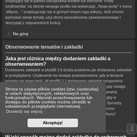
znajdujący się w panelu zarządzania kontem lub odnośnik “Posty
użytkownika” na stronie swojego profilu lub wybierając „Twoje posty” z menu
„Więcej…” znajdującego się w górnym lewym rogu witryny. Jeśli chcesz
wyszukać swoje tematy, użyj strony wyszukiwania zaawansowanego i
skorzystaj z odpowiednich funkcji.
Na górę
Obserwowanie tematów i zakładki
Jaka jest różnica między dodaniem zakładki a
obserwowaniem?
Dodawanie zakładek w phpBB 3.0 działa podobnie jak dodawanie zakładek
w przeglądarce. Użytkownik nie dostaje powiadomienia, gdy w temacie
pojawia się nowa treść. W phpBB 3.1 dodawanie zakładek przypomina
obserwowanie tematu. Użytkownik może być powiadamiany, gdy nastąpi
Strona ta używa plików cookies (tzw. ciasteczka)
aktualizacja tematu oznaczonego zakładką. Funkcja obserwowania
w celach statystycznych, reklamowych oraz
funkcjonalnych. Warunki przechowywania lub
powiadamia użytkownika – w wybrany przez niego sposób – gdy w
dostępu do plików cookies można określić w
obserwowanym temacie bądź forum pojawiła się nowa treść. Sposoby
ustawieniach przeglądarki internetowej.
powiadamiania dla zakładek i obserwowanych elementów można
Dowiedz się więcej
konfigurować w panelu użytkownika na karcie „Ustawienia witryny”.
Akceptuję!
Na górę
⇩