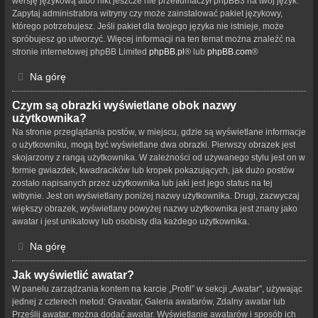
wersję językową albo nikt jeszcze nie przetłumaczył phpBB3 na twój język.
Zapytaj administratora witryny czy może zainstalować pakiet językowy,
którego potrzebujesz. Jeśli pakiet dla twojego języka nie istnieje, może
spróbujesz go utworzyć. Więcej informacji na ten temat można znaleźć na
stronie internetowej phpBB Limited
phpBB.pl
® lub
phpBB.com
®
Na górę
Czym są obrazki wyświetlane obok nazwy
użytkownika?
Na stronie przeglądania postów, w miejscu, gdzie są wyświetlane informacje
o użytkowniku, mogą być wyświetlane dwa obrazki. Pierwszy obrazek jest
skojarzony z rangą użytkownika. W zależności od używanego stylu jest on w
formie gwiazdek, kwadracików lub kropek pokazujących, jak dużo postów
zostało napisanych przez użytkownika lub jaki jest jego status na tej
witrynie. Jest on wyświetlany poniżej nazwy użytkownika. Drugi, zazwyczaj
większy obrazek, wyświetlany powyżej nazwy użytkownika jest znany jako
awatar i jest unikatowy lub osobisty dla każdego użytkownika.
Na górę
Jak wyświetlić awatar?
W panelu zarządzania kontem na karcie „Profil” w sekcji „Awatar”, używając
jednej z czterech metod: Gravatar, Galeria awatarów, Zdalny awatar lub
Prześlij awatar, można dodać awatar. Wyświetlanie awatarów i sposób ich