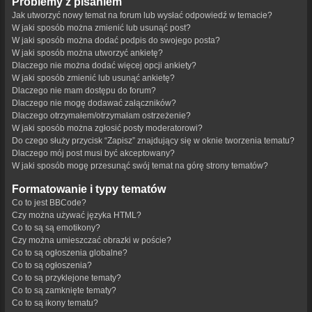
Problemy z pisaniem
Jak utworzyć nowy temat na forum lub wysłać odpowiedź w temacie?
W jaki sposób można zmienić lub usunąć post?
W jaki sposób można dodać podpis do swojego posta?
W jaki sposób można utworzyć ankietę?
Dlaczego nie można dodać więcej opcji ankiety?
W jaki sposób zmienić lub usunąć ankietę?
Dlaczego nie mam dostępu do forum?
Dlaczego nie mogę dodawać załączników?
Dlaczego otrzymałem/otrzymałam ostrzeżenie?
W jaki sposób można zgłosić posty moderatorowi?
Do czego służy przycisk “Zapisz” znajdujący się w oknie tworzenia tematu?
Dlaczego mój post musi być akceptowany?
W jaki sposób mogę przesunąć swój temat na górę strony tematów?
Formatowanie i typy tematów
Co to jest BBCode?
Czy można używać języka HTML?
Co to są są emotikony?
Czy można umieszczać obrazki w poście?
Co to są ogłoszenia globalne?
Co to są ogłoszenia?
Co to są przyklejone tematy?
Co to są zamknięte tematy?
Co to są ikony tematu?