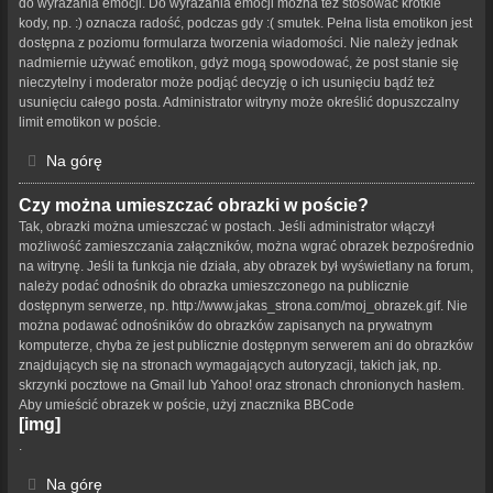
do wyrażania emocji. Do wyrażania emocji można też stosować krótkie
kody, np. :) oznacza radość, podczas gdy :( smutek. Pełna lista emotikon jest
dostępna z poziomu formularza tworzenia wiadomości. Nie należy jednak
nadmiernie używać emotikon, gdyż mogą spowodować, że post stanie się
nieczytelny i moderator może podjąć decyzję o ich usunięciu bądź też
usunięciu całego posta. Administrator witryny może określić dopuszczalny
limit emotikon w poście.
Na górę
Czy można umieszczać obrazki w poście?
Tak, obrazki można umieszczać w postach. Jeśli administrator włączył
możliwość zamieszczania załączników, można wgrać obrazek bezpośrednio
na witrynę. Jeśli ta funkcja nie działa, aby obrazek był wyświetlany na forum,
należy podać odnośnik do obrazka umieszczonego na publicznie
dostępnym serwerze, np. http://www.jakas_strona.com/moj_obrazek.gif. Nie
można podawać odnośników do obrazków zapisanych na prywatnym
komputerze, chyba że jest publicznie dostępnym serwerem ani do obrazków
znajdujących się na stronach wymagających autoryzacji, takich jak, np.
skrzynki pocztowe na Gmail lub Yahoo! oraz stronach chronionych hasłem.
Aby umieścić obrazek w poście, użyj znacznika BBCode
[img]
.
Na górę