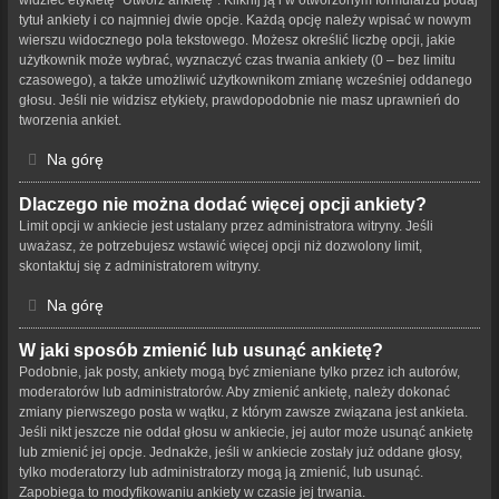
tytuł ankiety i co najmniej dwie opcje. Każdą opcję należy wpisać w nowym
wierszu widocznego pola tekstowego. Możesz określić liczbę opcji, jakie
użytkownik może wybrać, wyznaczyć czas trwania ankiety (0 – bez limitu
czasowego), a także umożliwić użytkownikom zmianę wcześniej oddanego
głosu. Jeśli nie widzisz etykiety, prawdopodobnie nie masz uprawnień do
tworzenia ankiet.
Na górę
Dlaczego nie można dodać więcej opcji ankiety?
Limit opcji w ankiecie jest ustalany przez administratora witryny. Jeśli
uważasz, że potrzebujesz wstawić więcej opcji niż dozwolony limit,
skontaktuj się z administratorem witryny.
Na górę
W jaki sposób zmienić lub usunąć ankietę?
Podobnie, jak posty, ankiety mogą być zmieniane tylko przez ich autorów,
moderatorów lub administratorów. Aby zmienić ankietę, należy dokonać
zmiany pierwszego posta w wątku, z którym zawsze związana jest ankieta.
Jeśli nikt jeszcze nie oddał głosu w ankiecie, jej autor może usunąć ankietę
lub zmienić jej opcje. Jednakże, jeśli w ankiecie zostały już oddane głosy,
tylko moderatorzy lub administratorzy mogą ją zmienić, lub usunąć.
Zapobiega to modyfikowaniu ankiety w czasie jej trwania.