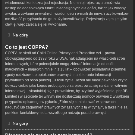
wiadomości, konieczna jest rejestracja. Niemniej rejestracja umożliwia
dostęp do dodatkowych funkcji niedostępnych dla gości, takich jak własny
awatar, wysyłanie prywatnych wiadomości i e-maili do innych użytkowników,
możliwość przypisania do grup użytkowników itp. Rejestracja zajmuje tylko
chwilę, więc zaleca się jej wykonanie.
Na górę
Co to jest COPPA?
COPPA, to skrót od Child Online Privacy and Protection Act – prawa
obowiązującego od 1998 roku w USA, nakładającego na właścicieli stron
internetowych, które potencjalnie mogą zbierać informacje od osób
małoletnich – mających mniej niż 13 lat – obowiązek posiadania pisemnej
zgody rodziców lub opiekunów prawnych na zbieranie informacji
prywatnych od osób poniżej 13 roku życia. Jeżeli nie masz pewności czy to
dotyczy ciebie jako kogoś próbującego zarejestrować się na danej witrynie
internetowej – skontaktuj się z prawnikiem, by uzyskać wyjaśnienie. phpBB
Limited i właściciele tej witryny nie dostarczają pomocy prawnej z wyjątkiem
przypadku opisanego w pytaniu „Z kim się kontaktować w sprawach
nadużyć lub zagadnień prawnych związanych z tą witryną?”, a także nie są
punktem kontaktowym dla wszelkiego rodzaju porad prawnych.
Na górę