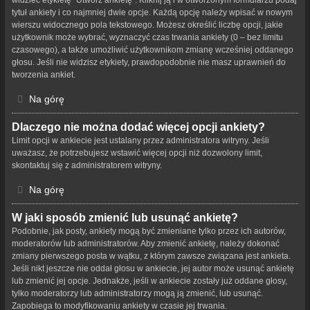
tytuł ankiety i co najmniej dwie opcje. Każdą opcję należy wpisać w nowym
wierszu widocznego pola tekstowego. Możesz określić liczbę opcji, jakie
użytkownik może wybrać, wyznaczyć czas trwania ankiety (0 – bez limitu
czasowego), a także umożliwić użytkownikom zmianę wcześniej oddanego
głosu. Jeśli nie widzisz etykiety, prawdopodobnie nie masz uprawnień do
tworzenia ankiet.
Na górę
Dlaczego nie można dodać więcej opcji ankiety?
Limit opcji w ankiecie jest ustalany przez administratora witryny. Jeśli
uważasz, że potrzebujesz wstawić więcej opcji niż dozwolony limit,
skontaktuj się z administratorem witryny.
Na górę
W jaki sposób zmienić lub usunąć ankietę?
Podobnie, jak posty, ankiety mogą być zmieniane tylko przez ich autorów,
moderatorów lub administratorów. Aby zmienić ankietę, należy dokonać
zmiany pierwszego posta w wątku, z którym zawsze związana jest ankieta.
Jeśli nikt jeszcze nie oddał głosu w ankiecie, jej autor może usunąć ankietę
lub zmienić jej opcje. Jednakże, jeśli w ankiecie zostały już oddane głosy,
tylko moderatorzy lub administratorzy mogą ją zmienić, lub usunąć.
Zapobiega to modyfikowaniu ankiety w czasie jej trwania.