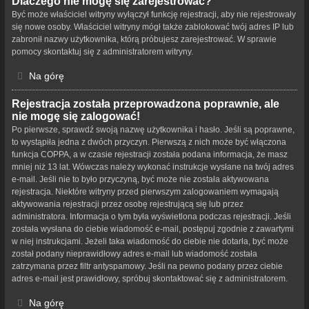
Dlaczego nie mogę się zarejestrować?
Być może właściciel witryny wyłączył funkcję rejestracji, aby nie rejestrowały
się nowe osoby. Właściciel witryny mógł także zablokować twój adres IP lub
zabronił nazwy użytkownika, którą próbujesz zarejestrować. W sprawie
pomocy skontaktuj się z administratorem witryny.
Na górę
Rejestracja została przeprowadzona poprawnie, ale
nie mogę się zalogować!
Po pierwsze, sprawdź swoją nazwę użytkownika i hasło. Jeśli są poprawne,
to wystąpiła jedna z dwóch przyczyn. Pierwszą z nich może być włączona
funkcja COPPA, a w czasie rejestracji została podana informacja, że masz
mniej niż 13 lat. Wówczas należy wykonać instrukcje wysłane na twój adres
e-mail. Jeśli nie to było przyczyną, być może nie została aktywowana
rejestracja. Niektóre witryny przed pierwszym zalogowaniem wymagają
aktywowania rejestracji przez osobę rejestrującą się lub przez
administratora. Informacja o tym była wyświetlona podczas rejestracji. Jeśli
została wysłana do ciebie wiadomość e-mail, postępuj zgodnie z zawartymi
w niej instrukcjami. Jeżeli taka wiadomość do ciebie nie dotarła, być może
został podany nieprawidłowy adres e-mail lub wiadomość została
zatrzymana przez filtr antyspamowy. Jeśli na pewno podany przez ciebie
adres e-mail jest prawidłowy, spróbuj skontaktować się z administratorem.
Na górę