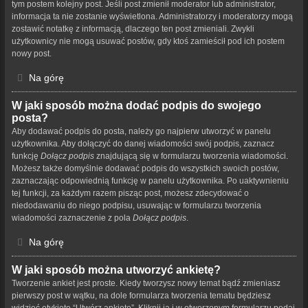
tym postem kolejny post. Jeśli post zmienił moderator lub administrator,
informacja ta nie zostanie wyświetlona. Administratorzy i moderatorzy mogą
zostawić notatkę z informacją, dlaczego ten post zmieniali. Zwykli
użytkownicy nie mogą usuwać postów, gdy ktoś zamieścił pod ich postem
nowy post.
Na górę
W jaki sposób można dodać podpis do swojego
posta?
Aby dodawać podpis do posta, należy go najpierw utworzyć w panelu
użytkownika. Aby dołączyć do danej wiadomości swój podpis, zaznacz
funkcję
Dołącz podpis
znajdującą się w formularzu tworzenia wiadomości.
Możesz także domyślnie dodawać podpis do wszystkich swoich postów,
zaznaczając odpowiednią funkcję w panelu użytkownika. Po uaktywnieniu
tej funkcji, za każdym razem pisząc post, możesz zdecydować o
niedodawaniu do niego podpisu, usuwając w formularzu tworzenia
wiadomości zaznaczenie z pola
Dołącz podpis
.
Na górę
W jaki sposób można utworzyć ankietę?
Tworzenie ankiet jest proste. Kiedy tworzysz nowy temat bądź zmieniasz
pierwszy post w wątku, na dole formularza tworzenia tematu będziesz
widzieć etykietę “Utwórz ankietę”. Kliknij ją i w otworzonym formularzu podaj