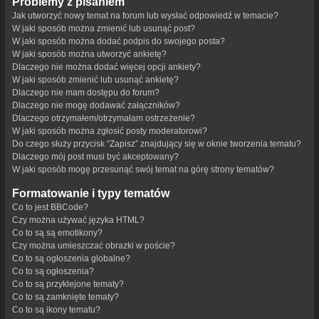
Problemy z pisaniem
Jak utworzyć nowy temat na forum lub wysłać odpowiedź w temacie?
W jaki sposób można zmienić lub usunąć post?
W jaki sposób można dodać podpis do swojego posta?
W jaki sposób można utworzyć ankietę?
Dlaczego nie można dodać więcej opcji ankiety?
W jaki sposób zmienić lub usunąć ankietę?
Dlaczego nie mam dostępu do forum?
Dlaczego nie mogę dodawać załączników?
Dlaczego otrzymałem/otrzymałam ostrzeżenie?
W jaki sposób można zgłosić posty moderatorowi?
Do czego służy przycisk “Zapisz” znajdujący się w oknie tworzenia tematu?
Dlaczego mój post musi być akceptowany?
W jaki sposób mogę przesunąć swój temat na górę strony tematów?
Formatowanie i typy tematów
Co to jest BBCode?
Czy można używać języka HTML?
Co to są są emotikony?
Czy można umieszczać obrazki w poście?
Co to są ogłoszenia globalne?
Co to są ogłoszenia?
Co to są przyklejone tematy?
Co to są zamknięte tematy?
Co to są ikony tematu?