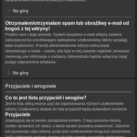
Na górę
Otrzymałem/otrzymałam spam lub obraźliwy e-mail od
kogoś z tej witryny!
Przykro nam z tego powodu. System wysyłania e-maili witryny zawiera
zabezpieczenia umożliwiające wytropienie użytkowników, którzy wysyłają
takie wiadomości. Prześlij administratorowi witryny pełną kopię
otrzymanego e-maila – ważne, aby były w niej zawarte nagłówki, ponieważ
zawierają one informacje o nadawcy. Administrator będzie wówczas mógł
podjąć odpowiednie działania.
Na górę
Przyjaciele i wrogowie
Co to jest lista przyjaciół i wrogów?
Jest to lista, którą można użyć do organizowania różnych użytkowników
witryny. Użytkownicy dodani do listy przyjaciół będą wyświetleni na karcie
Przyjaciele
znajdującej się w panelu zarządzania kontem. Z tego poziomu można
szybko sprawdzić ich status, a także wysłać prywatną wiadomość. Zależnie
od używanego stylu witryny, posty tych użytkowników mogą być wyróżniane.
Jeśli użytkownik zostanie dodany do listy wrogów, wszystkie posty przez