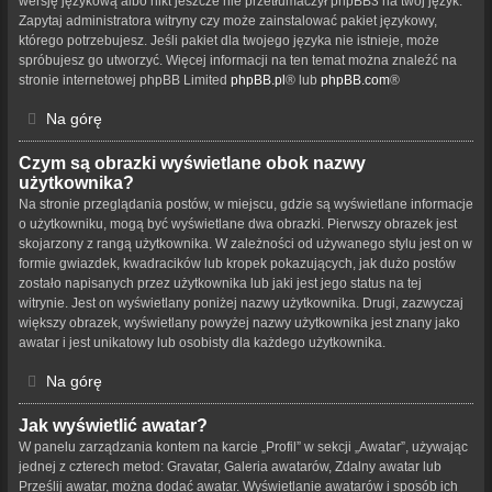
wersję językową albo nikt jeszcze nie przetłumaczył phpBB3 na twój język.
Zapytaj administratora witryny czy może zainstalować pakiet językowy,
którego potrzebujesz. Jeśli pakiet dla twojego języka nie istnieje, może
spróbujesz go utworzyć. Więcej informacji na ten temat można znaleźć na
stronie internetowej phpBB Limited
phpBB.pl
® lub
phpBB.com
®
Na górę
Czym są obrazki wyświetlane obok nazwy
użytkownika?
Na stronie przeglądania postów, w miejscu, gdzie są wyświetlane informacje
o użytkowniku, mogą być wyświetlane dwa obrazki. Pierwszy obrazek jest
skojarzony z rangą użytkownika. W zależności od używanego stylu jest on w
formie gwiazdek, kwadracików lub kropek pokazujących, jak dużo postów
zostało napisanych przez użytkownika lub jaki jest jego status na tej
witrynie. Jest on wyświetlany poniżej nazwy użytkownika. Drugi, zazwyczaj
większy obrazek, wyświetlany powyżej nazwy użytkownika jest znany jako
awatar i jest unikatowy lub osobisty dla każdego użytkownika.
Na górę
Jak wyświetlić awatar?
W panelu zarządzania kontem na karcie „Profil” w sekcji „Awatar”, używając
jednej z czterech metod: Gravatar, Galeria awatarów, Zdalny awatar lub
Prześlij awatar, można dodać awatar. Wyświetlanie awatarów i sposób ich