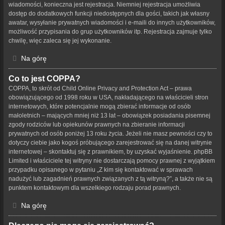
wiadomości, konieczna jest rejestracja. Niemniej rejestracja umożliwia
dostęp do dodatkowych funkcji niedostępnych dla gości, takich jak własny
awatar, wysyłanie prywatnych wiadomości i e-maili do innych użytkowników,
możliwość przypisania do grup użytkowników itp. Rejestracja zajmuje tylko
chwilę, więc zaleca się jej wykonanie.
Na górę
Co to jest COPPA?
COPPA, to skrót od Child Online Privacy and Protection Act – prawa
obowiązującego od 1998 roku w USA, nakładającego na właścicieli stron
internetowych, które potencjalnie mogą zbierać informacje od osób
małoletnich – mających mniej niż 13 lat – obowiązek posiadania pisemnej
zgody rodziców lub opiekunów prawnych na zbieranie informacji
prywatnych od osób poniżej 13 roku życia. Jeżeli nie masz pewności czy to
dotyczy ciebie jako kogoś próbującego zarejestrować się na danej witrynie
internetowej – skontaktuj się z prawnikiem, by uzyskać wyjaśnienie. phpBB
Limited i właściciele tej witryny nie dostarczają pomocy prawnej z wyjątkiem
przypadku opisanego w pytaniu „Z kim się kontaktować w sprawach
nadużyć lub zagadnień prawnych związanych z tą witryną?”, a także nie są
punktem kontaktowym dla wszelkiego rodzaju porad prawnych.
Na górę