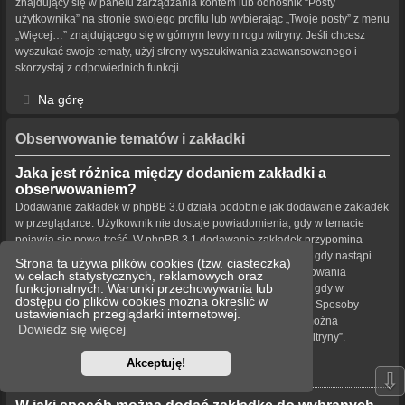
znajdujący się w panelu zarządzania kontem lub odnośnik “Posty
użytkownika” na stronie swojego profilu lub wybierając „Twoje posty” z menu
„Więcej…” znajdującego się w górnym lewym rogu witryny. Jeśli chcesz
wyszukać swoje tematy, użyj strony wyszukiwania zaawansowanego i
skorzystaj z odpowiednich funkcji.
Na górę
Obserwowanie tematów i zakładki
Jaka jest różnica między dodaniem zakładki a
obserwowaniem?
Dodawanie zakładek w phpBB 3.0 działa podobnie jak dodawanie zakładek
w przeglądarce. Użytkownik nie dostaje powiadomienia, gdy w temacie
pojawia się nowa treść. W phpBB 3.1 dodawanie zakładek przypomina
obserwowanie tematu. Użytkownik może być powiadamiany, gdy nastąpi
Strona ta używa plików cookies (tzw. ciasteczka)
aktualizacja tematu oznaczonego zakładką. Funkcja obserwowania
w celach statystycznych, reklamowych oraz
funkcjonalnych. Warunki przechowywania lub
powiadamia użytkownika – w wybrany przez niego sposób – gdy w
dostępu do plików cookies można określić w
obserwowanym temacie bądź forum pojawiła się nowa treść. Sposoby
ustawieniach przeglądarki internetowej.
powiadamiania dla zakładek i obserwowanych elementów można
Dowiedz się więcej
konfigurować w panelu użytkownika na karcie „Ustawienia witryny”.
Akceptuję!
Na górę
⇩