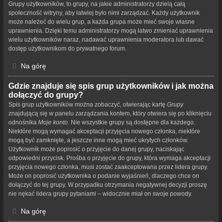
Grupy użytkowników, to grupy, na jakie administratorzy dzielą całą
społeczność witryny, aby łatwiej było nimi zarządzać. Każdy użytkownik
może należeć do wielu grup, a każda grupa może mieć swoje własne
uprawnienia. Dzięki temu administratorzy mogą łatwo zmieniać uprawnienia
wielu użytkowników naraz, nadawać uprawnienia moderatora lub dawać
dostęp użytkownikom do prywatnego forum.
Na górę
Gdzie znajduje się spis grup użytkowników i jak można
dołączyć do grupy?
Spis grup użytkowników można zobaczyć, otwierając kartę
Grupy
znajdującą się w panelu zarządzania kontem, który otwiera się po kliknięciu
odnośnika
Moje konto
. Nie wszystkie grupy są dostępne dla każdego.
Niektóre mogą wymagać akceptacji przyjęcia nowego członka, niektóre
mogą być zamknięte, a jeszcze inne mogą mieć ukrytych członków.
Użytkownik może poprosić o przyjęcie do danej grupy, naciskając
odpowiedni przycisk. Prośba o przyjęcie do grupy, która wymaga akceptacji
przyjęcia nowego członka, musi zostać zaakceptowana przez lidera grupy.
Może on poprosić użytkownika o podanie wyjaśnień, dlaczego chce on
dołączyć do tej grupy. W przypadku otrzymania negatywnej decyzji proszę
nie nękać lidera grupy pytaniami – widocznie miał on swoje powody.
Na górę