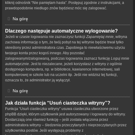
kliknij odnośnik “Nie pamiętam hasła”. Postępuj zgodnie z instrukcjami, a
prawdopodobnie niedługo znów będziesz móc się zalogować.
Na górę
Dlaczego następuje automatyczne wylogowanie?
Jeżeli w czasie logowania nie zaznaczysz funkcji
Zapamiętaj mnie
, witryna
zachowa informację o tym, że twój pobyt na tej witrynie będzie trwał tylko
określony przez administratora czas. Zapobiega to niewłaściwemu użyciu
twojego konta przez kogoś innego. Aby pozostać
zalogowanym/zalogowaną, podczas logowania zaznacz funkcję
Loguj mnie
automatycznie
. Jest to niezalecane, jeżeli korzystasz z witryny z ogólnie
dostępnego komputera, np. w bibliotece, kawiarence internetowej, sali
komputerowej w szkole lub na uczelni itp. Jeśli nie widzisz tej funkcji,
oznacza to, że administrator ją wyłączył.
Na górę
Jak działa funkcja “Usuń ciasteczka witryny”?
Funkcja “Usuń ciasteczka witryny” usuwa ciasteczka utworzone przez
phpBB dzięki, którym użytkownik jest autoryzowany i logowany do witryny.
Dostarczają one również funkcję – jeśli została włączona przez
administratora witryny – śledzenia przeczytanych i nieprzeczytanych przez
użytkownika postów. Jeśli występują problemy z