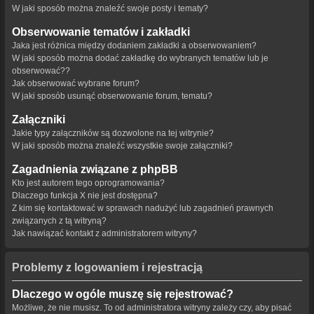
W jaki sposób można znaleźć swoje posty i tematy?
Obserwowanie tematów i zakładki
Jaka jest różnica między dodaniem zakładki a obserwowaniem?
W jaki sposób można dodać zakładkę do wybranych tematów lub je
obserwować??
Jak obserwować wybrane forum?
W jaki sposób usunąć obserwowanie forum, tematu?
Załączniki
Jakie typy załączników są dozwolone na tej witrynie?
W jaki sposób można znaleźć wszystkie swoje załączniki?
Zagadnienia związane z phpBB
Kto jest autorem tego oprogramowania?
Dlaczego funkcja X nie jest dostępna?
Z kim się kontaktować w sprawach nadużyć lub zagadnień prawnych
związanych z tą witryną?
Jak nawiązać kontakt z administratorem witryny?
Problemy z logowaniem i rejestracją
Dlaczego w ogóle muszę się rejestrować?
Możliwe, że nie musisz. To od administratora witryny zależy czy, aby pisać