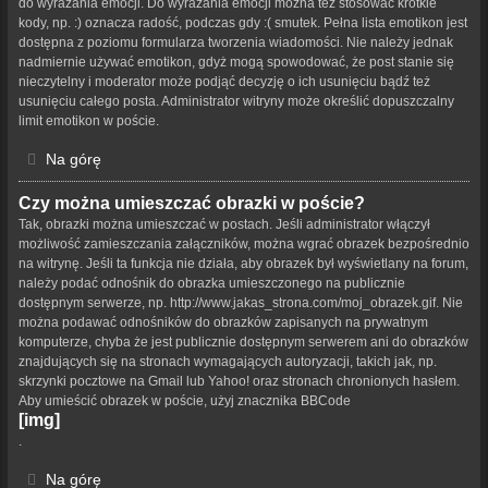
do wyrażania emocji. Do wyrażania emocji można też stosować krótkie
kody, np. :) oznacza radość, podczas gdy :( smutek. Pełna lista emotikon jest
dostępna z poziomu formularza tworzenia wiadomości. Nie należy jednak
nadmiernie używać emotikon, gdyż mogą spowodować, że post stanie się
nieczytelny i moderator może podjąć decyzję o ich usunięciu bądź też
usunięciu całego posta. Administrator witryny może określić dopuszczalny
limit emotikon w poście.
Na górę
Czy można umieszczać obrazki w poście?
Tak, obrazki można umieszczać w postach. Jeśli administrator włączył
możliwość zamieszczania załączników, można wgrać obrazek bezpośrednio
na witrynę. Jeśli ta funkcja nie działa, aby obrazek był wyświetlany na forum,
należy podać odnośnik do obrazka umieszczonego na publicznie
dostępnym serwerze, np. http://www.jakas_strona.com/moj_obrazek.gif. Nie
można podawać odnośników do obrazków zapisanych na prywatnym
komputerze, chyba że jest publicznie dostępnym serwerem ani do obrazków
znajdujących się na stronach wymagających autoryzacji, takich jak, np.
skrzynki pocztowe na Gmail lub Yahoo! oraz stronach chronionych hasłem.
Aby umieścić obrazek w poście, użyj znacznika BBCode
[img]
.
Na górę