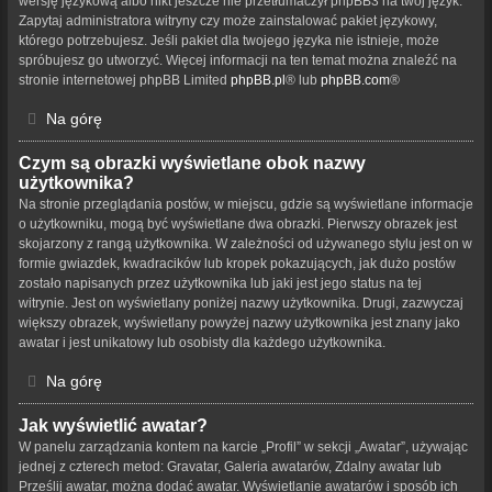
wersję językową albo nikt jeszcze nie przetłumaczył phpBB3 na twój język.
Zapytaj administratora witryny czy może zainstalować pakiet językowy,
którego potrzebujesz. Jeśli pakiet dla twojego języka nie istnieje, może
spróbujesz go utworzyć. Więcej informacji na ten temat można znaleźć na
stronie internetowej phpBB Limited
phpBB.pl
® lub
phpBB.com
®
Na górę
Czym są obrazki wyświetlane obok nazwy
użytkownika?
Na stronie przeglądania postów, w miejscu, gdzie są wyświetlane informacje
o użytkowniku, mogą być wyświetlane dwa obrazki. Pierwszy obrazek jest
skojarzony z rangą użytkownika. W zależności od używanego stylu jest on w
formie gwiazdek, kwadracików lub kropek pokazujących, jak dużo postów
zostało napisanych przez użytkownika lub jaki jest jego status na tej
witrynie. Jest on wyświetlany poniżej nazwy użytkownika. Drugi, zazwyczaj
większy obrazek, wyświetlany powyżej nazwy użytkownika jest znany jako
awatar i jest unikatowy lub osobisty dla każdego użytkownika.
Na górę
Jak wyświetlić awatar?
W panelu zarządzania kontem na karcie „Profil” w sekcji „Awatar”, używając
jednej z czterech metod: Gravatar, Galeria awatarów, Zdalny awatar lub
Prześlij awatar, można dodać awatar. Wyświetlanie awatarów i sposób ich