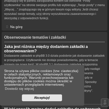
znajdujący się w panelu zarządzania kontem lub odnośnik “Posty
użytkownika” na stronie swojego profilu lub wybierając „Twoje posty” z menu
„Więcej…” znajdującego się w górnym lewym rogu witryny. Jeśli chcesz
wyszukać swoje tematy, użyj strony wyszukiwania zaawansowanego i
skorzystaj z odpowiednich funkcji.
Na górę
Obserwowanie tematów i zakładki
Jaka jest różnica między dodaniem zakładki a
obserwowaniem?
Dodawanie zakładek w phpBB 3.0 działa podobnie jak dodawanie zakładek
w przeglądarce. Użytkownik nie dostaje powiadomienia, gdy w temacie
pojawia się nowa treść. W phpBB 3.1 dodawanie zakładek przypomina
obserwowanie tematu. Użytkownik może być powiadamiany, gdy nastąpi
Strona ta używa plików cookies (tzw. ciasteczka)
aktualizacja tematu oznaczonego zakładką. Funkcja obserwowania
w celach statystycznych, reklamowych oraz
funkcjonalnych. Warunki przechowywania lub
powiadamia użytkownika – w wybrany przez niego sposób – gdy w
dostępu do plików cookies można określić w
obserwowanym temacie bądź forum pojawiła się nowa treść. Sposoby
ustawieniach przeglądarki internetowej.
powiadamiania dla zakładek i obserwowanych elementów można
Dowiedz się więcej
konfigurować w panelu użytkownika na karcie „Ustawienia witryny”.
Akceptuję!
Na górę
⇩