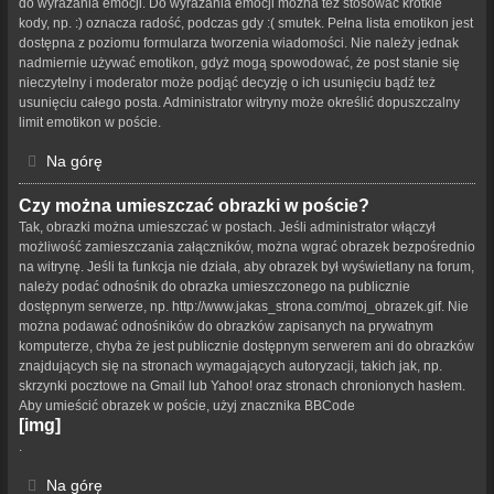
do wyrażania emocji. Do wyrażania emocji można też stosować krótkie
kody, np. :) oznacza radość, podczas gdy :( smutek. Pełna lista emotikon jest
dostępna z poziomu formularza tworzenia wiadomości. Nie należy jednak
nadmiernie używać emotikon, gdyż mogą spowodować, że post stanie się
nieczytelny i moderator może podjąć decyzję o ich usunięciu bądź też
usunięciu całego posta. Administrator witryny może określić dopuszczalny
limit emotikon w poście.
Na górę
Czy można umieszczać obrazki w poście?
Tak, obrazki można umieszczać w postach. Jeśli administrator włączył
możliwość zamieszczania załączników, można wgrać obrazek bezpośrednio
na witrynę. Jeśli ta funkcja nie działa, aby obrazek był wyświetlany na forum,
należy podać odnośnik do obrazka umieszczonego na publicznie
dostępnym serwerze, np. http://www.jakas_strona.com/moj_obrazek.gif. Nie
można podawać odnośników do obrazków zapisanych na prywatnym
komputerze, chyba że jest publicznie dostępnym serwerem ani do obrazków
znajdujących się na stronach wymagających autoryzacji, takich jak, np.
skrzynki pocztowe na Gmail lub Yahoo! oraz stronach chronionych hasłem.
Aby umieścić obrazek w poście, użyj znacznika BBCode
[img]
.
Na górę