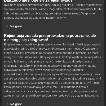
Dlaczego nie mogę się zarejestrować?
Być może właściciel witryny wyłączył funkcję rejestracji, aby nie rejestrowały
się nowe osoby. Właściciel witryny mógł także zablokować twój adres IP lub
zabronił nazwy użytkownika, którą próbujesz zarejestrować. W sprawie
pomocy skontaktuj się z administratorem witryny.
Na górę
Rejestracja została przeprowadzona poprawnie, ale
nie mogę się zalogować!
Po pierwsze, sprawdź swoją nazwę użytkownika i hasło. Jeśli są poprawne,
to wystąpiła jedna z dwóch przyczyn. Pierwszą z nich może być włączona
funkcja COPPA, a w czasie rejestracji została podana informacja, że masz
mniej niż 13 lat. Wówczas należy wykonać instrukcje wysłane na twój adres
e-mail. Jeśli nie to było przyczyną, być może nie została aktywowana
rejestracja. Niektóre witryny przed pierwszym zalogowaniem wymagają
aktywowania rejestracji przez osobę rejestrującą się lub przez
administratora. Informacja o tym była wyświetlona podczas rejestracji. Jeśli
została wysłana do ciebie wiadomość e-mail, postępuj zgodnie z zawartymi
w niej instrukcjami. Jeżeli taka wiadomość do ciebie nie dotarła, być może
został podany nieprawidłowy adres e-mail lub wiadomość została
zatrzymana przez filtr antyspamowy. Jeśli na pewno podany przez ciebie
adres e-mail jest prawidłowy, spróbuj skontaktować się z administratorem.
Na górę