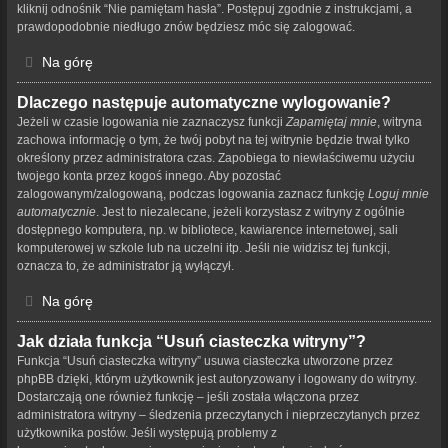
kliknij odnośnik “Nie pamiętam hasła”. Postępuj zgodnie z instrukcjami, a
prawdopodobnie niedługo znów będziesz móc się zalogować.
Na górę
Dlaczego następuje automatyczne wylogowanie?
Jeżeli w czasie logowania nie zaznaczysz funkcji
Zapamiętaj mnie
, witryna
zachowa informację o tym, że twój pobyt na tej witrynie będzie trwał tylko
określony przez administratora czas. Zapobiega to niewłaściwemu użyciu
twojego konta przez kogoś innego. Aby pozostać
zalogowanym/zalogowaną, podczas logowania zaznacz funkcję
Loguj mnie
automatycznie
. Jest to niezalecane, jeżeli korzystasz z witryny z ogólnie
dostępnego komputera, np. w bibliotece, kawiarence internetowej, sali
komputerowej w szkole lub na uczelni itp. Jeśli nie widzisz tej funkcji,
oznacza to, że administrator ją wyłączył.
Na górę
Jak działa funkcja “Usuń ciasteczka witryny”?
Funkcja “Usuń ciasteczka witryny” usuwa ciasteczka utworzone przez
phpBB dzięki, którym użytkownik jest autoryzowany i logowany do witryny.
Dostarczają one również funkcję – jeśli została włączona przez
administratora witryny – śledzenia przeczytanych i nieprzeczytanych przez
użytkownika postów. Jeśli występują problemy z