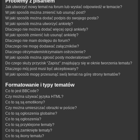
Problemy z pisaniem
Jak utworzyć nowy temat na forum lub wysłać odpowiedź w temacie?
W jaki sposób można zmienić lub usunąć post?
W jaki sposób można dodać podpis do swojego posta?
W jaki sposób można utworzyć ankietę?
Dlaczego nie można dodać więcej opcji ankiety?
W jaki sposób zmienić lub usunąć ankietę?
Dlaczego nie mam dostępu do forum?
Dlaczego nie mogę dodawać załączników?
Dlaczego otrzymałem/otrzymałam ostrzeżenie?
W jaki sposób można zgłosić posty moderatorowi?
Do czego służy przycisk “Zapisz” znajdujący się w oknie tworzenia tematu?
Dlaczego mój post musi być akceptowany?
W jaki sposób mogę przesunąć swój temat na górę strony tematów?
Formatowanie i typy tematów
Co to jest BBCode?
Czy można używać języka HTML?
Co to są są emotikony?
Czy można umieszczać obrazki w poście?
Co to są ogłoszenia globalne?
Co to są ogłoszenia?
Co to są przyklejone tematy?
Co to są zamknięte tematy?
Co to są ikony tematu?