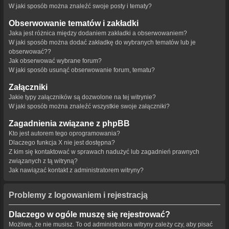
W jaki sposób można znaleźć swoje posty i tematy?
Obserwowanie tematów i zakładki
Jaka jest różnica między dodaniem zakładki a obserwowaniem?
W jaki sposób można dodać zakładkę do wybranych tematów lub je
obserwować??
Jak obserwować wybrane forum?
W jaki sposób usunąć obserwowanie forum, tematu?
Załączniki
Jakie typy załączników są dozwolone na tej witrynie?
W jaki sposób można znaleźć wszystkie swoje załączniki?
Zagadnienia związane z phpBB
Kto jest autorem tego oprogramowania?
Dlaczego funkcja X nie jest dostępna?
Z kim się kontaktować w sprawach nadużyć lub zagadnień prawnych
związanych z tą witryną?
Jak nawiązać kontakt z administratorem witryny?
Problemy z logowaniem i rejestracją
Dlaczego w ogóle muszę się rejestrować?
Możliwe, że nie musisz. To od administratora witryny zależy czy, aby pisać