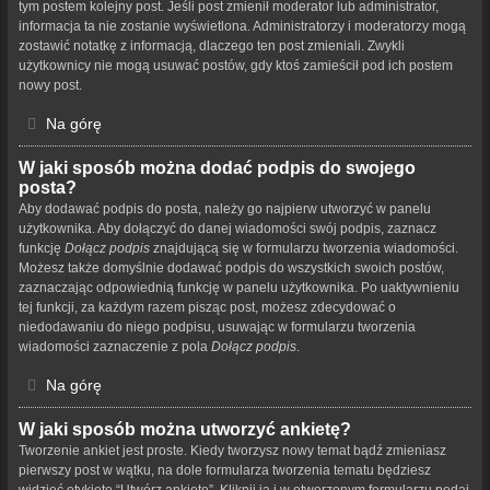
tym postem kolejny post. Jeśli post zmienił moderator lub administrator,
informacja ta nie zostanie wyświetlona. Administratorzy i moderatorzy mogą
zostawić notatkę z informacją, dlaczego ten post zmieniali. Zwykli
użytkownicy nie mogą usuwać postów, gdy ktoś zamieścił pod ich postem
nowy post.
Na górę
W jaki sposób można dodać podpis do swojego
posta?
Aby dodawać podpis do posta, należy go najpierw utworzyć w panelu
użytkownika. Aby dołączyć do danej wiadomości swój podpis, zaznacz
funkcję
Dołącz podpis
znajdującą się w formularzu tworzenia wiadomości.
Możesz także domyślnie dodawać podpis do wszystkich swoich postów,
zaznaczając odpowiednią funkcję w panelu użytkownika. Po uaktywnieniu
tej funkcji, za każdym razem pisząc post, możesz zdecydować o
niedodawaniu do niego podpisu, usuwając w formularzu tworzenia
wiadomości zaznaczenie z pola
Dołącz podpis
.
Na górę
W jaki sposób można utworzyć ankietę?
Tworzenie ankiet jest proste. Kiedy tworzysz nowy temat bądź zmieniasz
pierwszy post w wątku, na dole formularza tworzenia tematu będziesz
widzieć etykietę “Utwórz ankietę”. Kliknij ją i w otworzonym formularzu podaj