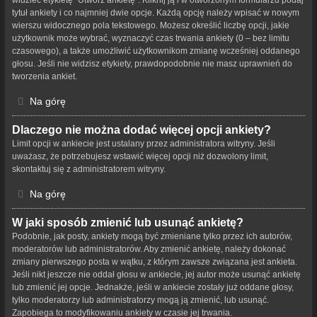
tytuł ankiety i co najmniej dwie opcje. Każdą opcję należy wpisać w nowym
wierszu widocznego pola tekstowego. Możesz określić liczbę opcji, jakie
użytkownik może wybrać, wyznaczyć czas trwania ankiety (0 – bez limitu
czasowego), a także umożliwić użytkownikom zmianę wcześniej oddanego
głosu. Jeśli nie widzisz etykiety, prawdopodobnie nie masz uprawnień do
tworzenia ankiet.
Na górę
Dlaczego nie można dodać więcej opcji ankiety?
Limit opcji w ankiecie jest ustalany przez administratora witryny. Jeśli
uważasz, że potrzebujesz wstawić więcej opcji niż dozwolony limit,
skontaktuj się z administratorem witryny.
Na górę
W jaki sposób zmienić lub usunąć ankietę?
Podobnie, jak posty, ankiety mogą być zmieniane tylko przez ich autorów,
moderatorów lub administratorów. Aby zmienić ankietę, należy dokonać
zmiany pierwszego posta w wątku, z którym zawsze związana jest ankieta.
Jeśli nikt jeszcze nie oddał głosu w ankiecie, jej autor może usunąć ankietę
lub zmienić jej opcje. Jednakże, jeśli w ankiecie zostały już oddane głosy,
tylko moderatorzy lub administratorzy mogą ją zmienić, lub usunąć.
Zapobiega to modyfikowaniu ankiety w czasie jej trwania.