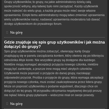
Grupy użytkowników, to grupy, na jakie administratorzy dzielą całą
społeczność witryny, aby łatwiej było nimi zarządzać. Każdy użytkownik
może należeć do wielu grup, a każda grupa może mieć swoje własne
uprawnienia. Dzięki temu administratorzy mogą łatwo zmieniać uprawnienia
wielu użytkowników naraz, nadawać uprawnienia moderatora lub dawać
dostęp użytkownikom do prywatnego forum.
Na górę
Gdzie znajduje się spis grup użytkowników i jak można
dołączyć do grupy?
Spis grup użytkowników można zobaczyć, otwierając kartę
Grupy
znajdującą się w panelu zarządzania kontem, który otwiera się po kliknięciu
odnośnika
Moje konto
. Nie wszystkie grupy są dostępne dla każdego.
Niektóre mogą wymagać akceptacji przyjęcia nowego członka, niektóre
mogą być zamknięte, a jeszcze inne mogą mieć ukrytych członków.
Użytkownik może poprosić o przyjęcie do danej grupy, naciskając
odpowiedni przycisk. Prośba o przyjęcie do grupy, która wymaga akceptacji
przyjęcia nowego członka, musi zostać zaakceptowana przez lidera grupy.
Może on poprosić użytkownika o podanie wyjaśnień, dlaczego chce on
dołączyć do tej grupy. W przypadku otrzymania negatywnej decyzji proszę
nie nękać lidera grupy pytaniami – widocznie miał on swoje powody.
Na górę