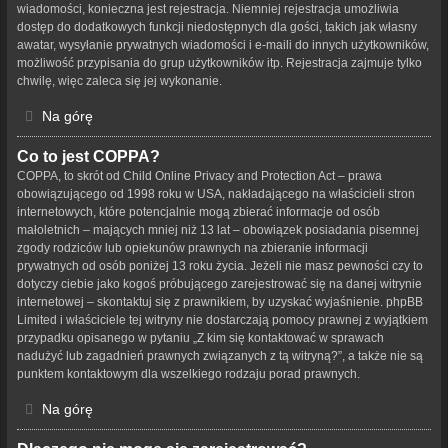
wiadomości, konieczna jest rejestracja. Niemniej rejestracja umożliwia
dostęp do dodatkowych funkcji niedostępnych dla gości, takich jak własny
awatar, wysyłanie prywatnych wiadomości i e-maili do innych użytkowników,
możliwość przypisania do grup użytkowników itp. Rejestracja zajmuje tylko
chwilę, więc zaleca się jej wykonanie.
Na górę
Co to jest COPPA?
COPPA, to skrót od Child Online Privacy and Protection Act – prawa
obowiązującego od 1998 roku w USA, nakładającego na właścicieli stron
internetowych, które potencjalnie mogą zbierać informacje od osób
małoletnich – mających mniej niż 13 lat – obowiązek posiadania pisemnej
zgody rodziców lub opiekunów prawnych na zbieranie informacji
prywatnych od osób poniżej 13 roku życia. Jeżeli nie masz pewności czy to
dotyczy ciebie jako kogoś próbującego zarejestrować się na danej witrynie
internetowej – skontaktuj się z prawnikiem, by uzyskać wyjaśnienie. phpBB
Limited i właściciele tej witryny nie dostarczają pomocy prawnej z wyjątkiem
przypadku opisanego w pytaniu „Z kim się kontaktować w sprawach
nadużyć lub zagadnień prawnych związanych z tą witryną?”, a także nie są
punktem kontaktowym dla wszelkiego rodzaju porad prawnych.
Na górę