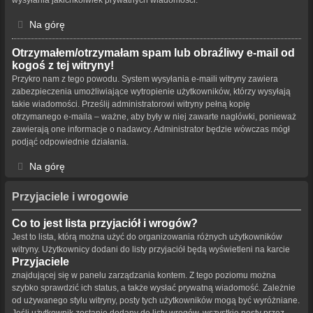
Na górę
Otrzymałem/otrzymałam spam lub obraźliwy e-mail od
kogoś z tej witryny!
Przykro nam z tego powodu. System wysyłania e-maili witryny zawiera
zabezpieczenia umożliwiające wytropienie użytkowników, którzy wysyłają
takie wiadomości. Prześlij administratorowi witryny pełną kopię
otrzymanego e-maila – ważne, aby były w niej zawarte nagłówki, ponieważ
zawierają one informacje o nadawcy. Administrator będzie wówczas mógł
podjąć odpowiednie działania.
Na górę
Przyjaciele i wrogowie
Co to jest lista przyjaciół i wrogów?
Jest to lista, którą można użyć do organizowania różnych użytkowników
witryny. Użytkownicy dodani do listy przyjaciół będą wyświetleni na karcie
Przyjaciele
znajdującej się w panelu zarządzania kontem. Z tego poziomu można
szybko sprawdzić ich status, a także wysłać prywatną wiadomość. Zależnie
od używanego stylu witryny, posty tych użytkowników mogą być wyróżniane.
Jeśli użytkownik zostanie dodany do listy wrogów, wszystkie posty przez