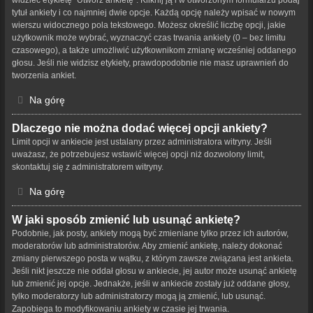
tytuł ankiety i co najmniej dwie opcje. Każdą opcję należy wpisać w nowym
wierszu widocznego pola tekstowego. Możesz określić liczbę opcji, jakie
użytkownik może wybrać, wyznaczyć czas trwania ankiety (0 – bez limitu
czasowego), a także umożliwić użytkownikom zmianę wcześniej oddanego
głosu. Jeśli nie widzisz etykiety, prawdopodobnie nie masz uprawnień do
tworzenia ankiet.
Na górę
Dlaczego nie można dodać więcej opcji ankiety?
Limit opcji w ankiecie jest ustalany przez administratora witryny. Jeśli
uważasz, że potrzebujesz wstawić więcej opcji niż dozwolony limit,
skontaktuj się z administratorem witryny.
Na górę
W jaki sposób zmienić lub usunąć ankietę?
Podobnie, jak posty, ankiety mogą być zmieniane tylko przez ich autorów,
moderatorów lub administratorów. Aby zmienić ankietę, należy dokonać
zmiany pierwszego posta w wątku, z którym zawsze związana jest ankieta.
Jeśli nikt jeszcze nie oddał głosu w ankiecie, jej autor może usunąć ankietę
lub zmienić jej opcje. Jednakże, jeśli w ankiecie zostały już oddane głosy,
tylko moderatorzy lub administratorzy mogą ją zmienić, lub usunąć.
Zapobiega to modyfikowaniu ankiety w czasie jej trwania.