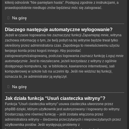
kliknij odnośnik “Nie pamiętam hasła”. Postępuj zgodnie z instrukcjami, a
prawdopodobnie niedługo znów będziesz móc się zalogować.
Na górę
Dlaczego następuje automatyczne wylogowanie?
Jeżeli w czasie logowania nie zaznaczysz funkcji
Zapamiętaj mnie
, witryna
zachowa informację o tym, że twój pobyt na tej witrynie będzie trwał tylko
określony przez administratora czas. Zapobiega to niewłaściwemu użyciu
twojego konta przez kogoś innego. Aby pozostać
zalogowanym/zalogowaną, podczas logowania zaznacz funkcję
Loguj mnie
automatycznie
. Jest to niezalecane, jeżeli korzystasz z witryny z ogólnie
dostępnego komputera, np. w bibliotece, kawiarence internetowej, sali
komputerowej w szkole lub na uczelni itp. Jeśli nie widzisz tej funkcji,
oznacza to, że administrator ją wyłączył.
Na górę
Jak działa funkcja “Usuń ciasteczka witryny”?
Funkcja “Usuń ciasteczka witryny” usuwa ciasteczka utworzone przez
phpBB dzięki, którym użytkownik jest autoryzowany i logowany do witryny.
Dostarczają one również funkcję – jeśli została włączona przez
administratora witryny – śledzenia przeczytanych i nieprzeczytanych przez
użytkownika postów. Jeśli występują problemy z