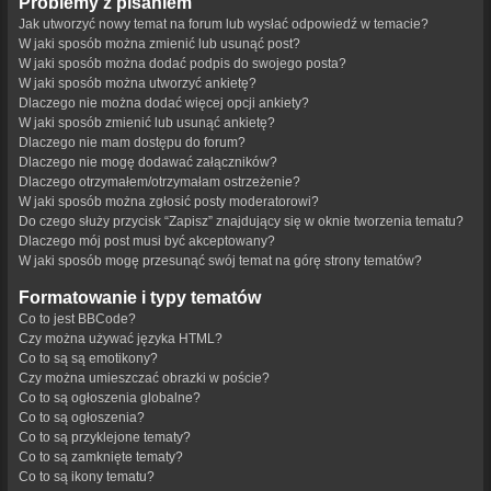
Problemy z pisaniem
Jak utworzyć nowy temat na forum lub wysłać odpowiedź w temacie?
W jaki sposób można zmienić lub usunąć post?
W jaki sposób można dodać podpis do swojego posta?
W jaki sposób można utworzyć ankietę?
Dlaczego nie można dodać więcej opcji ankiety?
W jaki sposób zmienić lub usunąć ankietę?
Dlaczego nie mam dostępu do forum?
Dlaczego nie mogę dodawać załączników?
Dlaczego otrzymałem/otrzymałam ostrzeżenie?
W jaki sposób można zgłosić posty moderatorowi?
Do czego służy przycisk “Zapisz” znajdujący się w oknie tworzenia tematu?
Dlaczego mój post musi być akceptowany?
W jaki sposób mogę przesunąć swój temat na górę strony tematów?
Formatowanie i typy tematów
Co to jest BBCode?
Czy można używać języka HTML?
Co to są są emotikony?
Czy można umieszczać obrazki w poście?
Co to są ogłoszenia globalne?
Co to są ogłoszenia?
Co to są przyklejone tematy?
Co to są zamknięte tematy?
Co to są ikony tematu?