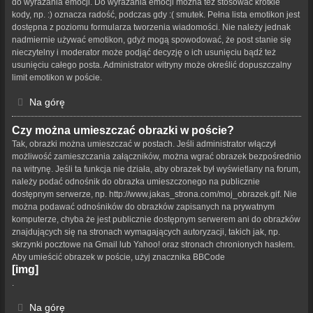
do wyrażania emocji. Do wyrażania emocji można też stosować krótkie
kody, np. :) oznacza radość, podczas gdy :( smutek. Pełna lista emotikon jest
dostępna z poziomu formularza tworzenia wiadomości. Nie należy jednak
nadmiernie używać emotikon, gdyż mogą spowodować, że post stanie się
nieczytelny i moderator może podjąć decyzję o ich usunięciu bądź też
usunięciu całego posta. Administrator witryny może określić dopuszczalny
limit emotikon w poście.
Na górę
Czy można umieszczać obrazki w poście?
Tak, obrazki można umieszczać w postach. Jeśli administrator włączył
możliwość zamieszczania załączników, można wgrać obrazek bezpośrednio
na witrynę. Jeśli ta funkcja nie działa, aby obrazek był wyświetlany na forum,
należy podać odnośnik do obrazka umieszczonego na publicznie
dostępnym serwerze, np. http://www.jakas_strona.com/moj_obrazek.gif. Nie
można podawać odnośników do obrazków zapisanych na prywatnym
komputerze, chyba że jest publicznie dostępnym serwerem ani do obrazków
znajdujących się na stronach wymagających autoryzacji, takich jak, np.
skrzynki pocztowe na Gmail lub Yahoo! oraz stronach chronionych hasłem.
Aby umieścić obrazek w poście, użyj znacznika BBCode
[img]
.
Na górę