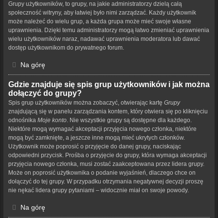
Grupy użytkowników, to grupy, na jakie administratorzy dzielą całą
społeczność witryny, aby łatwiej było nimi zarządzać. Każdy użytkownik
może należeć do wielu grup, a każda grupa może mieć swoje własne
uprawnienia. Dzięki temu administratorzy mogą łatwo zmieniać uprawnienia
wielu użytkowników naraz, nadawać uprawnienia moderatora lub dawać
dostęp użytkownikom do prywatnego forum.
Na górę
Gdzie znajduje się spis grup użytkowników i jak można
dołączyć do grupy?
Spis grup użytkowników można zobaczyć, otwierając kartę
Grupy
znajdującą się w panelu zarządzania kontem, który otwiera się po kliknięciu
odnośnika
Moje konto
. Nie wszystkie grupy są dostępne dla każdego.
Niektóre mogą wymagać akceptacji przyjęcia nowego członka, niektóre
mogą być zamknięte, a jeszcze inne mogą mieć ukrytych członków.
Użytkownik może poprosić o przyjęcie do danej grupy, naciskając
odpowiedni przycisk. Prośba o przyjęcie do grupy, która wymaga akceptacji
przyjęcia nowego członka, musi zostać zaakceptowana przez lidera grupy.
Może on poprosić użytkownika o podanie wyjaśnień, dlaczego chce on
dołączyć do tej grupy. W przypadku otrzymania negatywnej decyzji proszę
nie nękać lidera grupy pytaniami – widocznie miał on swoje powody.
Na górę