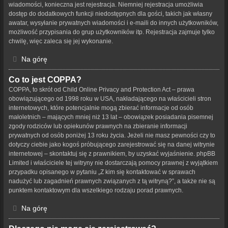
wiadomości, konieczna jest rejestracja. Niemniej rejestracja umożliwia
dostęp do dodatkowych funkcji niedostępnych dla gości, takich jak własny
awatar, wysyłanie prywatnych wiadomości i e-maili do innych użytkowników,
możliwość przypisania do grup użytkowników itp. Rejestracja zajmuje tylko
chwilę, więc zaleca się jej wykonanie.
Na górę
Co to jest COPPA?
COPPA, to skrót od Child Online Privacy and Protection Act – prawa
obowiązującego od 1998 roku w USA, nakładającego na właścicieli stron
internetowych, które potencjalnie mogą zbierać informacje od osób
małoletnich – mających mniej niż 13 lat – obowiązek posiadania pisemnej
zgody rodziców lub opiekunów prawnych na zbieranie informacji
prywatnych od osób poniżej 13 roku życia. Jeżeli nie masz pewności czy to
dotyczy ciebie jako kogoś próbującego zarejestrować się na danej witrynie
internetowej – skontaktuj się z prawnikiem, by uzyskać wyjaśnienie. phpBB
Limited i właściciele tej witryny nie dostarczają pomocy prawnej z wyjątkiem
przypadku opisanego w pytaniu „Z kim się kontaktować w sprawach
nadużyć lub zagadnień prawnych związanych z tą witryną?”, a także nie są
punktem kontaktowym dla wszelkiego rodzaju porad prawnych.
Na górę