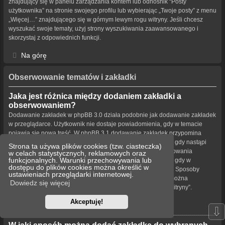
znajdujący się w panelu zarządzania kontem lub odnośnik “Posty
użytkownika” na stronie swojego profilu lub wybierając „Twoje posty” z menu
„Więcej…” znajdującego się w górnym lewym rogu witryny. Jeśli chcesz
wyszukać swoje tematy, użyj strony wyszukiwania zaawansowanego i
skorzystaj z odpowiednich funkcji.
Na górę
Obserwowanie tematów i zakładki
Jaka jest różnica między dodaniem zakładki a
obserwowaniem?
Dodawanie zakładek w phpBB 3.0 działa podobnie jak dodawanie zakładek
w przeglądarce. Użytkownik nie dostaje powiadomienia, gdy w temacie
pojawia się nowa treść. W phpBB 3.1 dodawanie zakładek przypomina
obserwowanie tematu. Użytkownik może być powiadamiany, gdy nastąpi
Strona ta używa plików cookies (tzw. ciasteczka)
aktualizacja tematu oznaczonego zakładką. Funkcja obserwowania
w celach statystycznych, reklamowych oraz
funkcjonalnych. Warunki przechowywania lub
powiadamia użytkownika – w wybrany przez niego sposób – gdy w
dostępu do plików cookies można określić w
obserwowanym temacie bądź forum pojawiła się nowa treść. Sposoby
ustawieniach przeglądarki internetowej.
powiadamiania dla zakładek i obserwowanych elementów można
Dowiedz się więcej
konfigurować w panelu użytkownika na karcie „Ustawienia witryny”.
Akceptuję!
Na górę
⇩