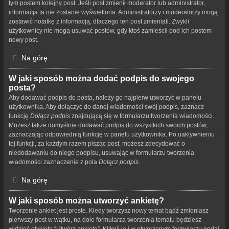
tym postem kolejny post. Jeśli post zmienił moderator lub administrator,
informacja ta nie zostanie wyświetlona. Administratorzy i moderatorzy mogą
zostawić notatkę z informacją, dlaczego ten post zmieniali. Zwykli
użytkownicy nie mogą usuwać postów, gdy ktoś zamieścił pod ich postem
nowy post.
Na górę
W jaki sposób można dodać podpis do swojego
posta?
Aby dodawać podpis do posta, należy go najpierw utworzyć w panelu
użytkownika. Aby dołączyć do danej wiadomości swój podpis, zaznacz
funkcję
Dołącz podpis
znajdującą się w formularzu tworzenia wiadomości.
Możesz także domyślnie dodawać podpis do wszystkich swoich postów,
zaznaczając odpowiednią funkcję w panelu użytkownika. Po uaktywnieniu
tej funkcji, za każdym razem pisząc post, możesz zdecydować o
niedodawaniu do niego podpisu, usuwając w formularzu tworzenia
wiadomości zaznaczenie z pola
Dołącz podpis
.
Na górę
W jaki sposób można utworzyć ankietę?
Tworzenie ankiet jest proste. Kiedy tworzysz nowy temat bądź zmieniasz
pierwszy post w wątku, na dole formularza tworzenia tematu będziesz
widzieć etykietę “Utwórz ankietę”. Kliknij ją i w otworzonym formularzu podaj