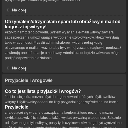
Na górę
Otrzymałem/otrzymałam spam lub obraźliwy e-mail od
kogoś z tej witryny!
Przykro nam z tego powodu. System wysyłania e-maili witryny zawiera
zabezpieczenia umożliwiające wytropienie użytkowników, którzy wysyłają
takie wiadomości. Prześlij administratorowi witryny pełną kopię
otrzymanego e-maila – ważne, aby były w niej zawarte nagłówki, ponieważ
zawierają one informacje o nadawcy. Administrator będzie wówczas mógł
podjąć odpowiednie działania.
Na górę
Przyjaciele i wrogowie
Co to jest lista przyjaciół i wrogów?
Jest to lista, którą można użyć do organizowania różnych użytkowników
witryny. Użytkownicy dodani do listy przyjaciół będą wyświetleni na karcie
Przyjaciele
znajdującej się w panelu zarządzania kontem. Z tego poziomu można
szybko sprawdzić ich status, a także wysłać prywatną wiadomość. Zależnie
od używanego stylu witryny, posty tych użytkowników mogą być wyróżniane.
Jeśli użytkownik zostanie dodany do listy wrogów, wszystkie posty przez