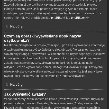
wersję językową albo nikt jeszcze nie przetłumaczył phpBB3 na twój język.
Zapytaj administratora witryny czy może zainstalować pakiet językowy,
którego potrzebujesz. Jeśli pakiet dla twojego języka nie istnieje, może
spróbujesz go utworzyć. Więcej informacji na ten temat można znaleźć na
stronie internetowej phpBB Limited
phpBB.pl
® lub
phpBB.com
®
Na górę
Czym są obrazki wyświetlane obok nazwy
użytkownika?
Na stronie przeglądania postów, w miejscu, gdzie są wyświetlane informacje
o użytkowniku, mogą być wyświetlane dwa obrazki. Pierwszy obrazek jest
skojarzony z rangą użytkownika. W zależności od używanego stylu jest on w
formie gwiazdek, kwadracików lub kropek pokazujących, jak dużo postów
zostało napisanych przez użytkownika lub jaki jest jego status na tej
witrynie. Jest on wyświetlany poniżej nazwy użytkownika. Drugi, zazwyczaj
większy obrazek, wyświetlany powyżej nazwy użytkownika jest znany jako
awatar i jest unikatowy lub osobisty dla każdego użytkownika.
Na górę
Jak wyświetlić awatar?
W panelu zarządzania kontem na karcie „Profil” w sekcji „Awatar”, używając
jednej z czterech metod: Gravatar, Galeria awatarów, Zdalny awatar lub
Prześlij awatar, można dodać awatar. Wyświetlanie awatarów i sposób ich