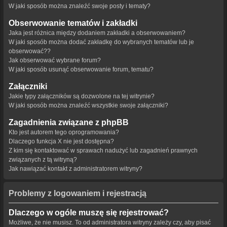
W jaki sposób można znaleźć swoje posty i tematy?
Obserwowanie tematów i zakładki
Jaka jest różnica między dodaniem zakładki a obserwowaniem?
W jaki sposób można dodać zakładkę do wybranych tematów lub je
obserwować??
Jak obserwować wybrane forum?
W jaki sposób usunąć obserwowanie forum, tematu?
Załączniki
Jakie typy załączników są dozwolone na tej witrynie?
W jaki sposób można znaleźć wszystkie swoje załączniki?
Zagadnienia związane z phpBB
Kto jest autorem tego oprogramowania?
Dlaczego funkcja X nie jest dostępna?
Z kim się kontaktować w sprawach nadużyć lub zagadnień prawnych
związanych z tą witryną?
Jak nawiązać kontakt z administratorem witryny?
Problemy z logowaniem i rejestracją
Dlaczego w ogóle muszę się rejestrować?
Możliwe, że nie musisz. To od administratora witryny zależy czy, aby pisać