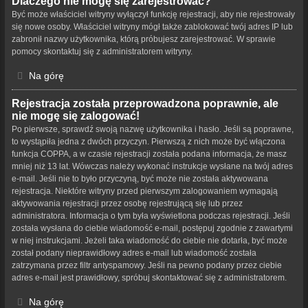
Dlaczego nie mogę się zarejestrować?
Być może właściciel witryny wyłączył funkcję rejestracji, aby nie rejestrowały
się nowe osoby. Właściciel witryny mógł także zablokować twój adres IP lub
zabronił nazwy użytkownika, którą próbujesz zarejestrować. W sprawie
pomocy skontaktuj się z administratorem witryny.
Na górę
Rejestracja została przeprowadzona poprawnie, ale
nie mogę się zalogować!
Po pierwsze, sprawdź swoją nazwę użytkownika i hasło. Jeśli są poprawne,
to wystąpiła jedna z dwóch przyczyn. Pierwszą z nich może być włączona
funkcja COPPA, a w czasie rejestracji została podana informacja, że masz
mniej niż 13 lat. Wówczas należy wykonać instrukcje wysłane na twój adres
e-mail. Jeśli nie to było przyczyną, być może nie została aktywowana
rejestracja. Niektóre witryny przed pierwszym zalogowaniem wymagają
aktywowania rejestracji przez osobę rejestrującą się lub przez
administratora. Informacja o tym była wyświetlona podczas rejestracji. Jeśli
została wysłana do ciebie wiadomość e-mail, postępuj zgodnie z zawartymi
w niej instrukcjami. Jeżeli taka wiadomość do ciebie nie dotarła, być może
został podany nieprawidłowy adres e-mail lub wiadomość została
zatrzymana przez filtr antyspamowy. Jeśli na pewno podany przez ciebie
adres e-mail jest prawidłowy, spróbuj skontaktować się z administratorem.
Na górę