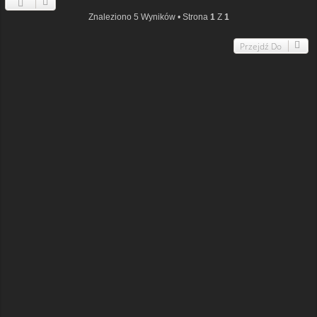
Znaleziono 5 Wyników • Strona
1
Z
1
Przejdź Do