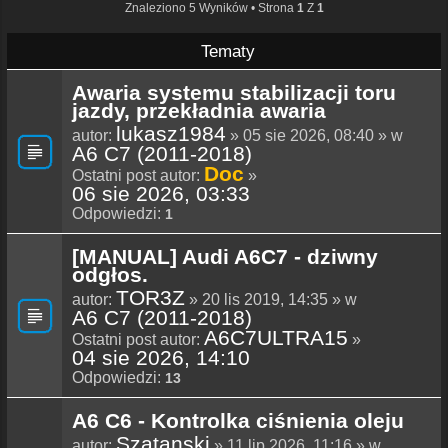
Znaleziono 5 Wyników • Strona
1
Z
1
Tematy
Awaria systemu stabilizacji toru
jazdy, przekładnia awaria
lukasz1984
autor:
» 05 sie 2026, 08:40 » w
A6 C7 (2011-2018)
Doc
Ostatni post autor:
»
06 sie 2026, 03:33
Odpowiedzi:
1
[MANUAL] Audi A6C7 - dziwny
odgłos.
TOR3Z
autor:
» 20 lis 2019, 14:35 » w
A6 C7 (2011-2018)
A6C7ULTRA15
Ostatni post autor:
»
04 sie 2026, 14:10
Odpowiedzi:
13
A6 C6 - Kontrolka ciśnienia oleju
Szatanski
autor:
» 11 lip 2026, 11:16 » w