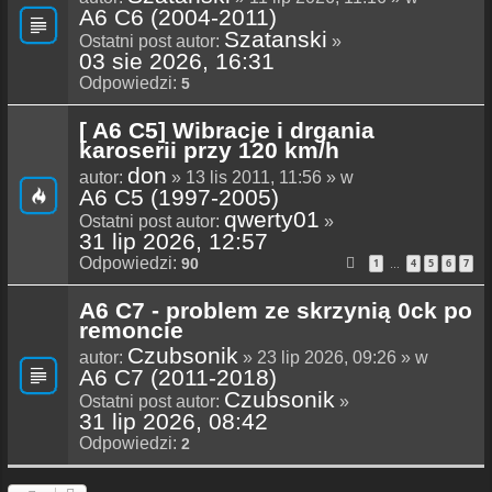
A6 C6 (2004-2011)
Szatanski
Ostatni post autor:
»
03 sie 2026, 16:31
Odpowiedzi:
5
[ A6 C5] Wibracje i drgania
karoserii przy 120 km/h
don
autor:
» 13 lis 2011, 11:56 » w
A6 C5 (1997-2005)
qwerty01
Ostatni post autor:
»
31 lip 2026, 12:57
Odpowiedzi:
90
1
4
5
6
7
…
A6 C7 - problem ze skrzynią 0ck po
remoncie
Czubsonik
autor:
» 23 lip 2026, 09:26 » w
A6 C7 (2011-2018)
Czubsonik
Ostatni post autor:
»
31 lip 2026, 08:42
Odpowiedzi:
2