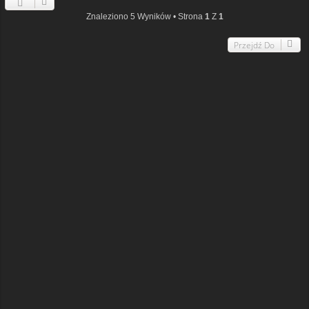
Znaleziono 5 Wyników • Strona
1
Z
1
Przejdź Do