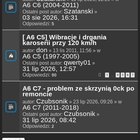
A6 C6 (2004-2011)
Szatanski
Ostatni post autor:
»
03 sie 2026, 16:31
Odpowiedzi:
5
[ A6 C5] Wibracje i drgania
karoserii przy 120 km/h
don
autor:
» 13 lis 2011, 11:56 » w
A6 C5 (1997-2005)
qwerty01
Ostatni post autor:
»
31 lip 2026, 12:57
Odpowiedzi:
90
1
4
5
6
7
…
A6 C7 - problem ze skrzynią 0ck po
remoncie
Czubsonik
autor:
» 23 lip 2026, 09:26 » w
A6 C7 (2011-2018)
Czubsonik
Ostatni post autor:
»
31 lip 2026, 08:42
Odpowiedzi:
2