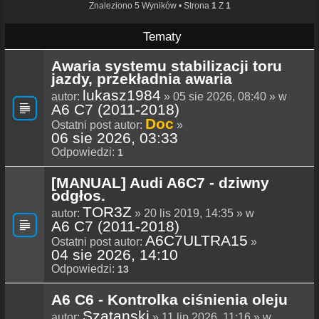
Znaleziono 5 Wyników • Strona
1
Z
1
Tematy
Awaria systemu stabilizacji toru
jazdy, przekładnia awaria
lukasz1984
autor:
» 05 sie 2026, 08:40 » w
A6 C7 (2011-2018)
Doc
Ostatni post autor:
»
06 sie 2026, 03:33
Odpowiedzi:
1
[MANUAL] Audi A6C7 - dziwny
odgłos.
TOR3Z
autor:
» 20 lis 2019, 14:35 » w
A6 C7 (2011-2018)
A6C7ULTRA15
Ostatni post autor:
»
04 sie 2026, 14:10
Odpowiedzi:
13
A6 C6 - Kontrolka ciśnienia oleju
Szatanski
autor:
» 11 lip 2026, 11:16 » w