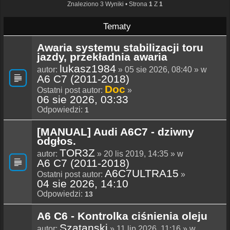
Znaleziono 3 Wyniki • Strona
1
Z
1
Tematy
Awaria systemu stabilizacji toru
jazdy, przekładnia awaria
lukasz1984
autor:
» 05 sie 2026, 08:40 » w
A6 C7 (2011-2018)
Doc
Ostatni post autor:
»
06 sie 2026, 03:33
Odpowiedzi:
1
[MANUAL] Audi A6C7 - dziwny
odgłos.
TOR3Z
autor:
» 20 lis 2019, 14:35 » w
A6 C7 (2011-2018)
A6C7ULTRA15
Ostatni post autor:
»
04 sie 2026, 14:10
Odpowiedzi:
13
A6 C6 - Kontrolka ciśnienia oleju
Szatanski
autor:
» 11 lip 2026, 11:16 » w