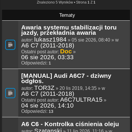
Znaleziono 5 Wyników • Strona
1
Z
1
Tematy
Awaria systemu stabilizacji toru
jazdy, przekładnia awaria
lukasz1984
autor:
» 05 sie 2026, 08:40 » w
A6 C7 (2011-2018)
Doc
Ostatni post autor:
»
06 sie 2026, 03:33
Odpowiedzi:
1
[MANUAL] Audi A6C7 - dziwny
odgłos.
TOR3Z
autor:
» 20 lis 2019, 14:35 » w
A6 C7 (2011-2018)
A6C7ULTRA15
Ostatni post autor:
»
04 sie 2026, 14:10
Odpowiedzi:
13
A6 C6 - Kontrolka ciśnienia oleju
Szatanski
autor:
» 11 lip 2026, 11:16 » w