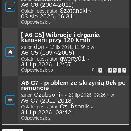
A6 C6 (2004-2011)
Szatanski
Ostatni post autor:
»
03 sie 2026, 16:31
Odpowiedzi:
5
[ A6 C5] Wibracje i drgania
karoserii przy 120 km/h
don
autor:
» 13 lis 2011, 11:56 » w
A6 C5 (1997-2005)
qwerty01
Ostatni post autor:
»
31 lip 2026, 12:57
Odpowiedzi:
90
1
4
5
6
7
…
A6 C7 - problem ze skrzynią 0ck po
remoncie
Czubsonik
autor:
» 23 lip 2026, 09:26 » w
A6 C7 (2011-2018)
Czubsonik
Ostatni post autor:
»
31 lip 2026, 08:42
Odpowiedzi:
2