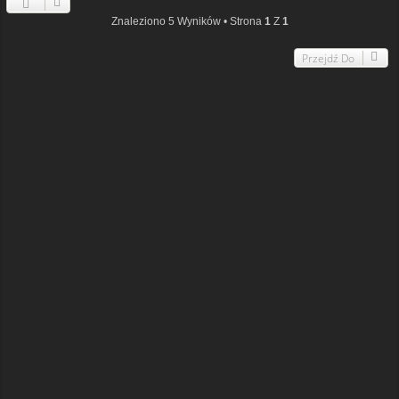
Znaleziono 5 Wyników • Strona
1
Z
1
Przejdź Do