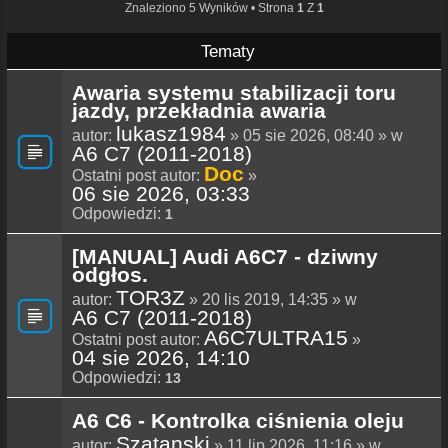
Znaleziono 5 Wyników • Strona
1
Z
1
Tematy
Awaria systemu stabilizacji toru
jazdy, przekładnia awaria
lukasz1984
autor:
» 05 sie 2026, 08:40 » w
A6 C7 (2011-2018)
Doc
Ostatni post autor:
»
06 sie 2026, 03:33
Odpowiedzi:
1
[MANUAL] Audi A6C7 - dziwny
odgłos.
TOR3Z
autor:
» 20 lis 2019, 14:35 » w
A6 C7 (2011-2018)
A6C7ULTRA15
Ostatni post autor:
»
04 sie 2026, 14:10
Odpowiedzi:
13
A6 C6 - Kontrolka ciśnienia oleju
Szatanski
autor:
» 11 lip 2026, 11:16 » w