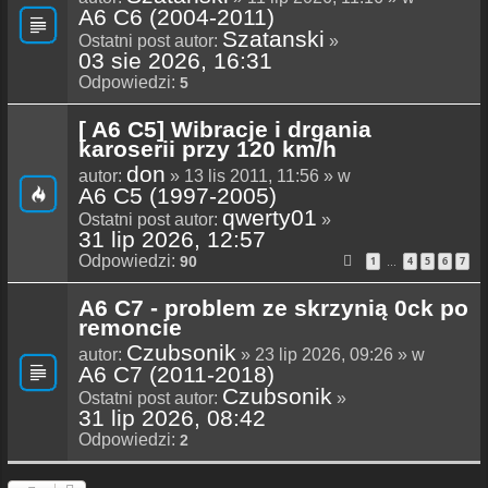
A6 C6 (2004-2011)
Szatanski
Ostatni post autor:
»
03 sie 2026, 16:31
Odpowiedzi:
5
[ A6 C5] Wibracje i drgania
karoserii przy 120 km/h
don
autor:
» 13 lis 2011, 11:56 » w
A6 C5 (1997-2005)
qwerty01
Ostatni post autor:
»
31 lip 2026, 12:57
Odpowiedzi:
90
1
4
5
6
7
…
A6 C7 - problem ze skrzynią 0ck po
remoncie
Czubsonik
autor:
» 23 lip 2026, 09:26 » w
A6 C7 (2011-2018)
Czubsonik
Ostatni post autor:
»
31 lip 2026, 08:42
Odpowiedzi:
2