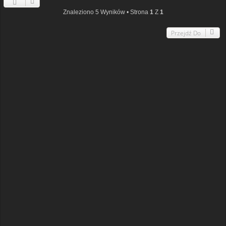
Znaleziono 5 Wyników • Strona
1
Z
1
Przejdź Do