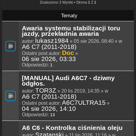
Znaleziono 3 Wyniki • Strona
1
Z
1
Tematy
Awaria systemu stabilizacji toru
jazdy, przekładnia awaria
lukasz1984
autor:
» 05 sie 2026, 08:40 » w
A6 C7 (2011-2018)
Doc
Ostatni post autor:
»
06 sie 2026, 03:33
Odpowiedzi:
1
[MANUAL] Audi A6C7 - dziwny
odgłos.
TOR3Z
autor:
» 20 lis 2019, 14:35 » w
A6 C7 (2011-2018)
A6C7ULTRA15
Ostatni post autor:
»
04 sie 2026, 14:10
Odpowiedzi:
13
A6 C6 - Kontrolka ciśnienia oleju
Szatanski
autor:
» 11 lip 2026, 11:16 » w