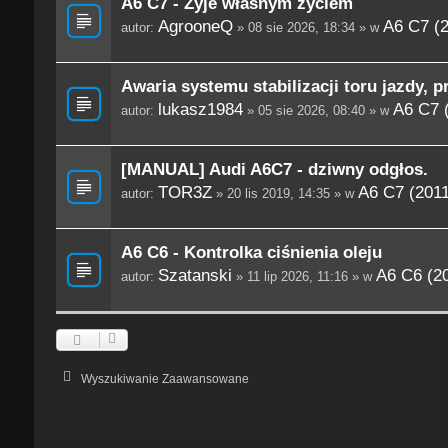
A6 C7 - Żyje własnym życiem
AgrooneQ
A6 C7 (
autor:
» 08 sie 2026, 18:34 » w
Awaria systemu stabilizacji toru jazdy, p
lukasz1984
A6 C7 
autor:
» 05 sie 2026, 08:40 » w
[MANUAL] Audi A6C7 - dziwny odgłos.
TOR3Z
A6 C7 (201
autor:
» 20 lis 2019, 14:35 » w
A6 C6 - Kontrolka ciśnienia oleju
Szatanski
A6 C6 (2
autor:
» 11 lip 2026, 11:16 » w
Wyszukiwanie Zaawansowane