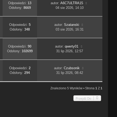
Odpowiedzi:
13
autor:
A6C7ULTRA15
Odsłony:
8669
04 sie 2026, 14:10
Odpowiedzi:
5
autor:
Szatanski
Odsłony:
348
03 sie 2026, 16:31
Odpowiedzi:
90
autor:
qwerty01
Odsłony:
102699
31 lip 2026, 12:57
Odpowiedzi:
2
autor:
Czubsonik
Odsłony:
294
31 lip 2026, 08:42
Znaleziono 5 Wyników • Strona
1
Z
1
Przejdź Do