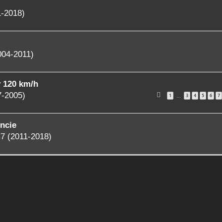
1-2018)
004-2011)
y 120 km/h
7-2005)
1
3
4
5
6
7
…
ncie
7 (2011-2018)