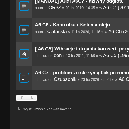
[MANUAL] Audi A6C7 - dziwny odgłos.
TOR3Z
A6 C7 (201
autor:
» 20 lis 2019, 14:35 » w
A6 C6 - Kontrolka ciśnienia oleju
Szatanski
A6 C6 (2
autor:
» 11 lip 2026, 11:16 » w
[ A6 C5] Wibracje i drgania karoserii prz
don
A6 C5 (199
autor:
» 13 lis 2011, 11:56 » w
A6 C7 - problem ze skrzynią 0ck po remo
Czubsonik
A6 C
autor:
» 23 lip 2026, 09:26 » w
Wyszukiwanie Zaawansowane