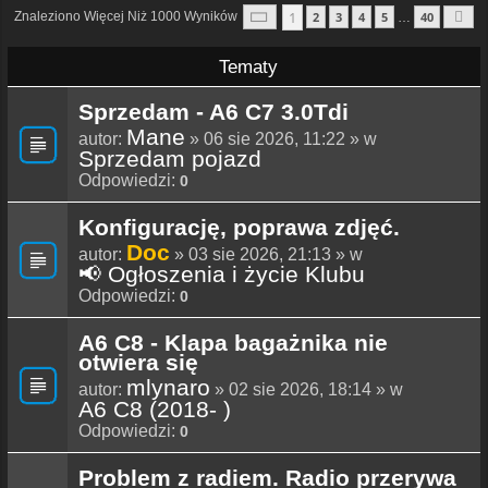
Strona
1
Z
40
1
Znaleziono Więcej Niż 1000 Wyników
2
3
4
5
40
…
N
Tematy
Sprzedam - A6 C7 3.0Tdi
Mane
autor:
» 06 sie 2026, 11:22 » w
Sprzedam pojazd
Odpowiedzi:
0
Konfigurację, poprawa zdjęć.
Doc
autor:
» 03 sie 2026, 21:13 » w
📢 Ogłoszenia i życie Klubu
Odpowiedzi:
0
A6 C8 - Klapa bagażnika nie
otwiera się
mlynaro
autor:
» 02 sie 2026, 18:14 » w
A6 C8 (2018- )
Odpowiedzi:
0
Problem z radiem. Radio przerywa