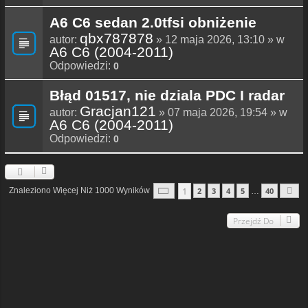
A6 C6 sedan 2.0tfsi obniżenie
qbx787878
autor:
» 12 maja 2026, 13:10 » w
A6 C6 (2004-2011)
Odpowiedzi:
0
Błąd 01517, nie dziala PDC I radar
Gracjan121
autor:
» 07 maja 2026, 19:54 » w
A6 C6 (2004-2011)
Odpowiedzi:
0
Strona
1
Z
40
1
Znaleziono Więcej Niż 1000 Wyników
2
3
4
5
40
…
N
Przejdź Do