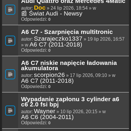
Audi Quattro oraz Mercedes 4Matic
Doc
autor:
» 24 lip 2026, 18:54 » w
📰 Świat Audi - Newsy
Odpowiedzi:
0
A6 C7 - Szarpnięcia multitronic
Szarajeczko1337
autor:
» 19 lip 2026, 16:57
A6 C7 (2011-2018)
» w
Odpowiedzi:
0
A6 C7 niskie napięcie ładowania
akumulatora
scorpion26
autor:
» 17 lip 2026, 09:10 » w
A6 C7 (2011-2018)
Odpowiedzi:
0
Wypadanie zapłonu 3 cylinder a6
c6 2.0 fsi bpj
Wayner
autor:
» 10 lip 2026, 20:15 » w
A6 C6 (2004-2011)
Odpowiedzi:
0