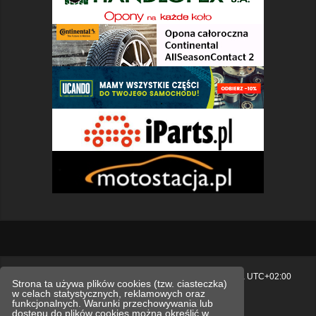
Strona główna
Usuń ciasteczka witryny
Strefa czasowa
UTC+02:00
Strona ta używa plików cookies (tzw. ciasteczka)
w celach statystycznych, reklamowych oraz
Polityka prywatności.
funkcjonalnych. Warunki przechowywania lub
dostępu do plików cookies można określić w
Technologię dostarcza
phpBB
® Forum Software © phpBB Limited