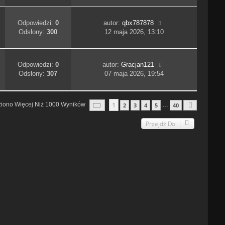
Odpowiedzi:
0
autor:
qbx787878
Odsłony:
300
12 maja 2026, 13:10
Odpowiedzi:
0
autor:
Gracjan121
Odsłony:
307
07 maja 2026, 19:54
Strona
1
Z
40
1
ziono Więcej Niż 1000 Wyników
2
3
4
5
40
…
Następn
Przejdź Do