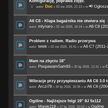
Konfigurację, poprawa zdjęć.
Doc
📢 Ogłosze
autor:
» 03 sie 2026, 21:13 » w
A6 C8 - Klapa bagażnika nie otwiera się
mlynaro
A6 C8 (201
autor:
» 02 sie 2026, 18:14 » w
Problem z radiem. Radio przerywa
tetek
A6 C7 (2011-
autor:
» 02 sie 2026, 16:41 » w
Mam na zbyciu 18"
PospawamSam93
O
autor:
» 30 lip 2026, 13:31 » w
Wibracje przy przyspieszaniu A6 C6 3.0 t
Arczi78
A6 C6 (200
autor:
» 30 lip 2026, 10:36 » w
Ogólne - Najlżejsze felgi 19" 8J 5x112
Marek218
Ogólne
autor:
» 27 lip 2026, 20:02 » w