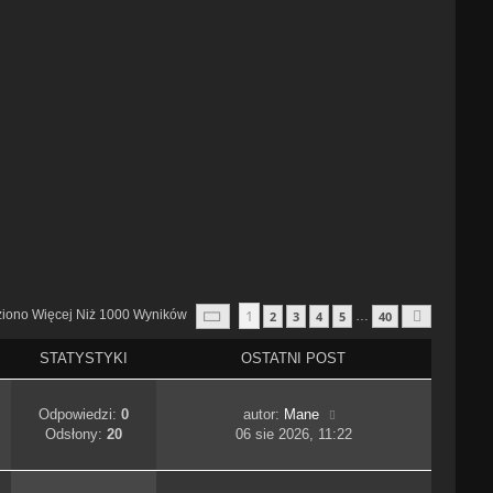
Strona
1
Z
40
1
ziono Więcej Niż 1000 Wyników
2
3
4
5
40
…
Następn
STATYSTYKI
OSTATNI POST
Odpowiedzi:
0
autor:
Mane
Odsłony:
20
06 sie 2026, 11:22