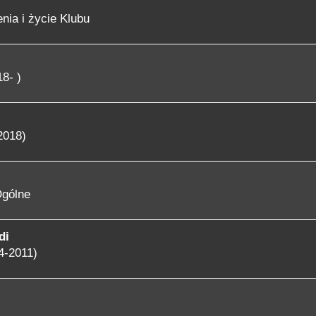
nia i życie Klubu
8- )
2018)
gólne
di
4-2011)