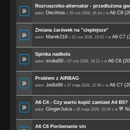
Rozruszniko-alternator - przedłużona gw
Decimus
A6 C8 (2
autor:
» 25 cze 2026, 16:14 » w
Zmiana żarówek na "cieplejsze"
Marek218
A6 C7 (
autor:
» 22 cze 2026, 23:02 » w
Spinka nadkola
sruba50
A6 C6 (20
autor:
» 07 cze 2026, 18:21 » w
Problem z AIRBAG
Jedla99
A6 C7 (2
autor:
» 27 maja 2026, 22:00 » w
A6 C4 - Czy warto kupić zamiast A4 B5?
GingerJuice
💬 Na
autor:
» 25 maja 2026, 10:24 » w
A6 C6 Porównanie vin