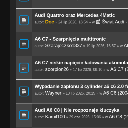
Audi Quattro oraz Mercedes 4Matic
Doc
📰 Świat Audi 
autor:
» 24 lip 2026, 18:54 » w
A6 C7 - Szarpnięcia multitronic
Szarajeczko1337
A
autor:
» 19 lip 2026, 16:57 » w
A6 C7 niskie napięcie ładowania akumula
scorpion26
A6 C7 (
autor:
» 17 lip 2026, 09:10 » w
Wypadanie zapłonu 3 cylinder a6 c6 2.0 fs
Wayner
A6 C6 (200
autor:
» 10 lip 2026, 20:15 » w
Audi A6 C8 | Nie rozpoznaje kluczyka
Kamil100
A6 C8 (2
autor:
» 29 cze 2026, 15:06 » w