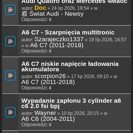
Audi Quattro oraz Mercedes 4Matic
Doc
autor:
» 24 lip 2026, 18:54 » w
📰 Świat Audi - Newsy
Odpowiedzi:
0
A6 C7 - Szarpnięcia multitronic
Szarajeczko1337
autor:
» 19 lip 2026, 16:57
A6 C7 (2011-2018)
» w
Odpowiedzi:
0
A6 C7 niskie napięcie ładowania
akumulatora
scorpion26
autor:
» 17 lip 2026, 09:10 » w
A6 C7 (2011-2018)
Odpowiedzi:
0
Wypadanie zapłonu 3 cylinder a6
c6 2.0 fsi bpj
Wayner
autor:
» 10 lip 2026, 20:15 » w
A6 C6 (2004-2011)
Odpowiedzi:
0