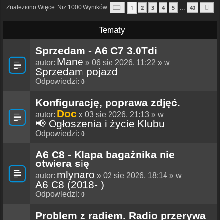
Strona
1
Z
40
1
Znaleziono Więcej Niż 1000 Wyników
2
3
4
5
40
…
N
Tematy
Sprzedam - A6 C7 3.0Tdi
Mane
autor:
» 06 sie 2026, 11:22 » w
Sprzedam pojazd
Odpowiedzi:
0
Konfigurację, poprawa zdjęć.
Doc
autor:
» 03 sie 2026, 21:13 » w
📢 Ogłoszenia i życie Klubu
Odpowiedzi:
0
A6 C8 - Klapa bagażnika nie
otwiera się
mlynaro
autor:
» 02 sie 2026, 18:14 » w
A6 C8 (2018- )
Odpowiedzi:
0
Problem z radiem. Radio przerywa