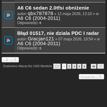
A6 C6 sedan 2.0tfsi obniżenie
qbx787878
autor:
» 12 maja 2026, 13:10 » w
A6 C6 (2004-2011)
Odpowiedzi:
0
Błąd 01517, nie dziala PDC I radar
Gracjan121
autor:
» 07 maja 2026, 19:54 » w
A6 C6 (2004-2011)
Odpowiedzi:
0
Strona
1
Z
40
1
Znaleziono Więcej Niż 1000 Wyników
2
3
4
5
40
…
N
Przejdź Do