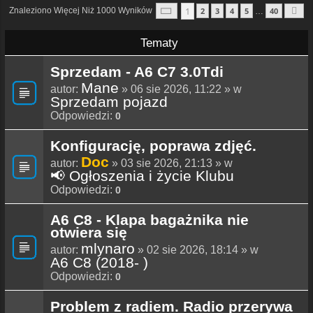
Strona
1
Z
40
1
Znaleziono Więcej Niż 1000 Wyników
2
3
4
5
40
…
N
Tematy
Sprzedam - A6 C7 3.0Tdi
Mane
autor:
» 06 sie 2026, 11:22 » w
Sprzedam pojazd
Odpowiedzi:
0
Konfigurację, poprawa zdjęć.
Doc
autor:
» 03 sie 2026, 21:13 » w
📢 Ogłoszenia i życie Klubu
Odpowiedzi:
0
A6 C8 - Klapa bagażnika nie
otwiera się
mlynaro
autor:
» 02 sie 2026, 18:14 » w
A6 C8 (2018- )
Odpowiedzi:
0
Problem z radiem. Radio przerywa