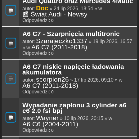
Audi Quattro oraz Mercedes 4Matic
Doc
autor:
» 24 lip 2026, 18:54 » w
📰 Świat Audi - Newsy
Odpowiedzi:
0
A6 C7 - Szarpnięcia multitronic
Szarajeczko1337
autor:
» 19 lip 2026, 16:57
A6 C7 (2011-2018)
» w
Odpowiedzi:
0
A6 C7 niskie napięcie ładowania
akumulatora
scorpion26
autor:
» 17 lip 2026, 09:10 » w
A6 C7 (2011-2018)
Odpowiedzi:
0
Wypadanie zapłonu 3 cylinder a6
c6 2.0 fsi bpj
Wayner
autor:
» 10 lip 2026, 20:15 » w
A6 C6 (2004-2011)
Odpowiedzi:
0