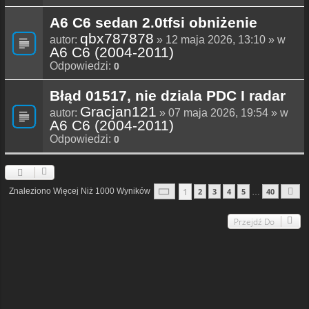
A6 C6 sedan 2.0tfsi obniżenie
qbx787878
autor:
» 12 maja 2026, 13:10 » w
A6 C6 (2004-2011)
Odpowiedzi:
0
Błąd 01517, nie dziala PDC I radar
Gracjan121
autor:
» 07 maja 2026, 19:54 » w
A6 C6 (2004-2011)
Odpowiedzi:
0
Strona
1
Z
40
1
Znaleziono Więcej Niż 1000 Wyników
2
3
4
5
40
…
N
Przejdź Do