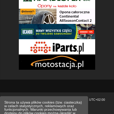
Strona główna
Usuń ciasteczka witryny
Strefa czasowa
UTC+02:00
Strona ta używa plików cookies (tzw. ciasteczka)
w celach statystycznych, reklamowych oraz
Polityka prywatności.
funkcjonalnych. Warunki przechowywania lub
dostępu do plików cookies można określić w
Technologię dostarcza
phpBB
® Forum Software © phpBB Limited