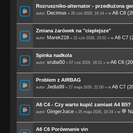
Rozruszniko-alternator - przedłużona gw
Decimus
A6 C8 (2
autor:
» 25 cze 2026, 16:14 » w
Zmiana żarówek na "cieplejsze"
Marek218
A6 C7 (
autor:
» 22 cze 2026, 23:02 » w
Spinka nadkola
sruba50
A6 C6 (20
autor:
» 07 cze 2026, 18:21 » w
Problem z AIRBAG
Jedla99
A6 C7 (2
autor:
» 27 maja 2026, 22:00 » w
A6 C4 - Czy warto kupić zamiast A4 B5?
GingerJuice
💬 Na
autor:
» 25 maja 2026, 10:24 » w
A6 C6 Porównanie vin