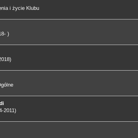
nia i życie Klubu
8- )
2018)
gólne
di
4-2011)