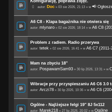
Konfigurację, poprawa zdjęć.
Doc
📢 Ogłosze
autor:
» 03 sie 2026, 21:13 » w
A6 C8 - Klapa bagażnika nie otwiera się
mlynaro
A6 C8 (201
autor:
» 02 sie 2026, 18:14 » w
Problem z radiem. Radio przerywa
tetek
A6 C7 (2011-
autor:
» 02 sie 2026, 16:41 » w
Mam na zbyciu 18"
PospawamSam93
O
autor:
» 30 lip 2026, 13:31 » w
Wibracje przy przyspieszaniu A6 C6 3.0 t
Arczi78
A6 C6 (200
autor:
» 30 lip 2026, 10:36 » w
Ogólne - Najlżejsze felgi 19" 8J 5x112
Marek218
Ogólne
autor:
» 27 lip 2026, 20:02 » w