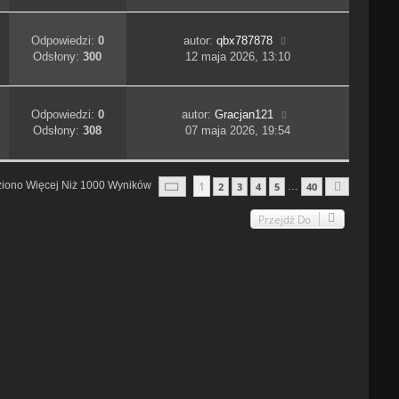
Odpowiedzi:
0
autor:
qbx787878
Odsłony:
300
12 maja 2026, 13:10
Odpowiedzi:
0
autor:
Gracjan121
Odsłony:
308
07 maja 2026, 19:54
Strona
1
Z
40
1
ziono Więcej Niż 1000 Wyników
2
3
4
5
40
…
Następn
Przejdź Do