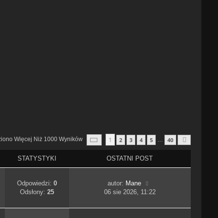
Strona
1
Z
40
1
ziono Więcej Niż 1000 Wyników
2
3
4
5
40
…
Następn
STATYSTYKI
OSTATNI POST
Odpowiedzi:
0
autor:
Mane
Odsłony:
25
06 sie 2026, 11:22