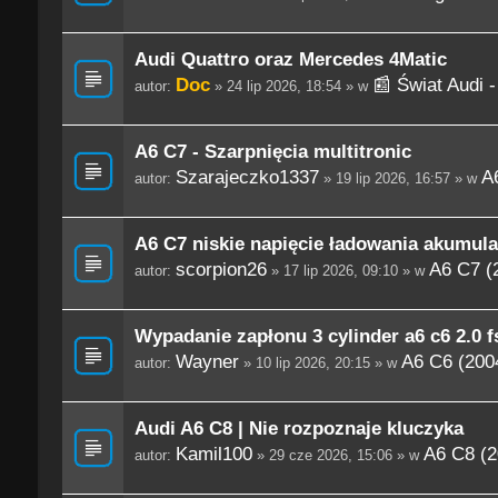
Audi Quattro oraz Mercedes 4Matic
Doc
📰 Świat Audi 
autor:
» 24 lip 2026, 18:54 » w
A6 C7 - Szarpnięcia multitronic
Szarajeczko1337
A
autor:
» 19 lip 2026, 16:57 » w
A6 C7 niskie napięcie ładowania akumula
scorpion26
A6 C7 (
autor:
» 17 lip 2026, 09:10 » w
Wypadanie zapłonu 3 cylinder a6 c6 2.0 fs
Wayner
A6 C6 (200
autor:
» 10 lip 2026, 20:15 » w
Audi A6 C8 | Nie rozpoznaje kluczyka
Kamil100
A6 C8 (2
autor:
» 29 cze 2026, 15:06 » w