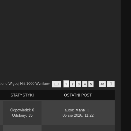
Strona
1
Z
40
1
ziono Więcej Niż 1000 Wyników
2
3
4
5
40
…
Następn
STATYSTYKI
OSTATNI POST
Odpowiedzi:
0
autor:
Mane
Odsłony:
35
06 sie 2026, 11:22