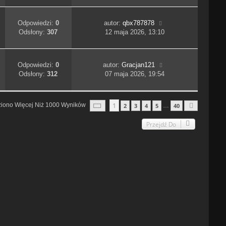
Odpowiedzi:
0
autor:
qbx787878
Odsłony:
307
12 maja 2026, 13:10
Odpowiedzi:
0
autor:
Gracjan121
Odsłony:
312
07 maja 2026, 19:54
Strona
1
Z
40
1
ziono Więcej Niż 1000 Wyników
2
3
4
5
40
…
Następn
Przejdź Do