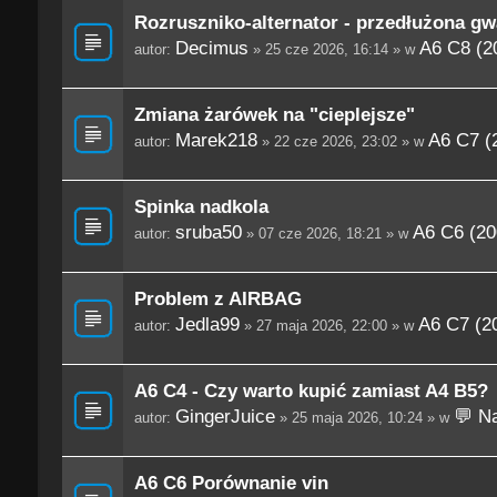
Rozruszniko-alternator - przedłużona gw
Decimus
A6 C8 (2
autor:
» 25 cze 2026, 16:14 » w
Zmiana żarówek na "cieplejsze"
Marek218
A6 C7 (
autor:
» 22 cze 2026, 23:02 » w
Spinka nadkola
sruba50
A6 C6 (20
autor:
» 07 cze 2026, 18:21 » w
Problem z AIRBAG
Jedla99
A6 C7 (2
autor:
» 27 maja 2026, 22:00 » w
A6 C4 - Czy warto kupić zamiast A4 B5?
GingerJuice
💬 Na
autor:
» 25 maja 2026, 10:24 » w
A6 C6 Porównanie vin