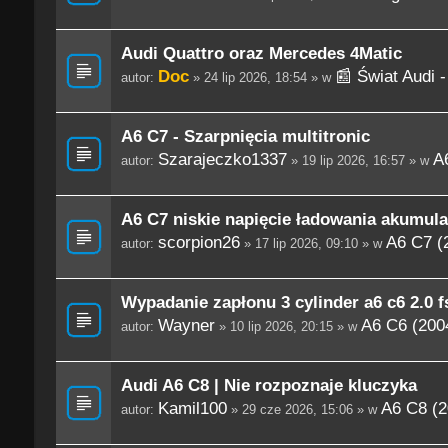
Audi Quattro oraz Mercedes 4Matic
Doc
📰 Świat Audi 
autor:
» 24 lip 2026, 18:54 » w
A6 C7 - Szarpnięcia multitronic
Szarajeczko1337
A
autor:
» 19 lip 2026, 16:57 » w
A6 C7 niskie napięcie ładowania akumula
scorpion26
A6 C7 (
autor:
» 17 lip 2026, 09:10 » w
Wypadanie zapłonu 3 cylinder a6 c6 2.0 fs
Wayner
A6 C6 (200
autor:
» 10 lip 2026, 20:15 » w
Audi A6 C8 | Nie rozpoznaje kluczyka
Kamil100
A6 C8 (2
autor:
» 29 cze 2026, 15:06 » w