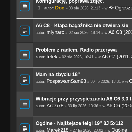
Konfigurację, poprawa zdjęć.
Doc
📢 Ogłosze
autor:
» 03 sie 2026, 21:13 » w
A6 C8 - Klapa bagażnika nie otwiera się
mlynaro
A6 C8 (201
autor:
» 02 sie 2026, 18:14 » w
Problem z radiem. Radio przerywa
tetek
A6 C7 (2011-
autor:
» 02 sie 2026, 16:41 » w
Mam na zbyciu 18"
PospawamSam93
O
autor:
» 30 lip 2026, 13:31 » w
Wibracje przy przyspieszaniu A6 C6 3.0 t
Arczi78
A6 C6 (200
autor:
» 30 lip 2026, 10:36 » w
Ogólne - Najlżejsze felgi 19" 8J 5x112
Marek218
Ogólne
autor:
» 27 lip 2026, 20:02 » w