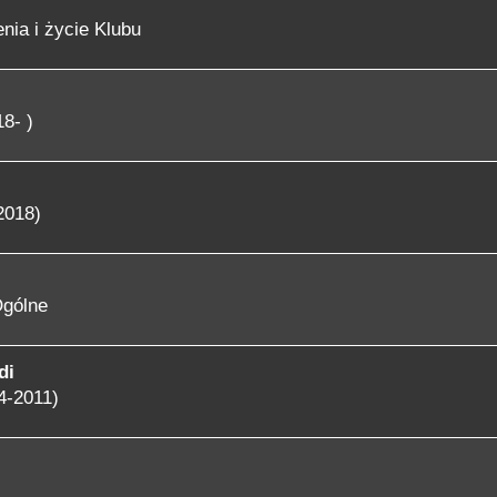
nia i życie Klubu
8- )
2018)
gólne
di
4-2011)