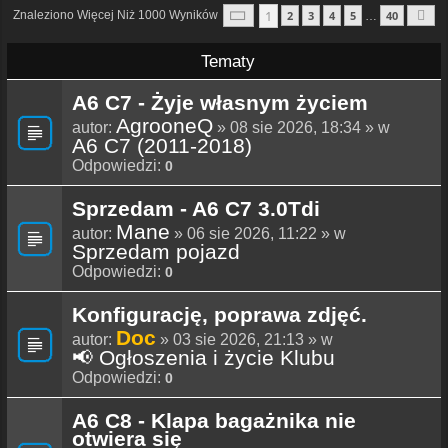
Strona
1
Z
40
1
Znaleziono Więcej Niż 1000 Wyników
2
3
4
5
40
…
N
Tematy
A6 C7 - Żyje własnym życiem
AgrooneQ
autor:
» 08 sie 2026, 18:34 » w
A6 C7 (2011-2018)
Odpowiedzi:
0
Sprzedam - A6 C7 3.0Tdi
Mane
autor:
» 06 sie 2026, 11:22 » w
Sprzedam pojazd
Odpowiedzi:
0
Konfigurację, poprawa zdjęć.
Doc
autor:
» 03 sie 2026, 21:13 » w
📢 Ogłoszenia i życie Klubu
Odpowiedzi:
0
A6 C8 - Klapa bagażnika nie
otwiera się