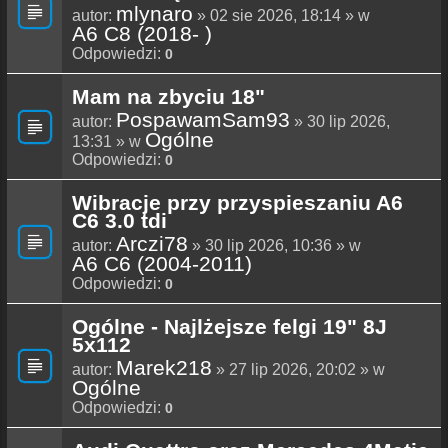
mlynaro
autor:
» 02 sie 2026, 18:14 » w
A6 C8 (2018- )
Odpowiedzi:
0
Mam na zbyciu 18"
PospawamSam93
autor:
» 30 lip 2026,
Ogólne
13:31 » w
Odpowiedzi:
0
Wibracje przy przyspieszaniu A6
C6 3.0 tdi
Arczi78
autor:
» 30 lip 2026, 10:36 » w
A6 C6 (2004-2011)
Odpowiedzi:
0
Ogólne - Najlżejsze felgi 19" 8J
5x112
Marek218
autor:
» 27 lip 2026, 20:02 » w
Ogólne
Odpowiedzi:
0