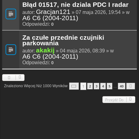
Błąd 01517, nie dziala PDC I radar
Gracjan121
autor:
» 07 maja 2026, 19:54 » w
A6 C6 (2004-2011)
Odpowiedzi:
0
Za czułe przednie czujniki
parkowania
akakij
autor:
» 04 maja 2026, 08:39 » w
A6 C6 (2004-2011)
Odpowiedzi:
0
Strona
1
Z
40
1
Znaleziono Więcej Niż 1000 Wyników
2
3
4
5
40
…
N
Przejdź Do