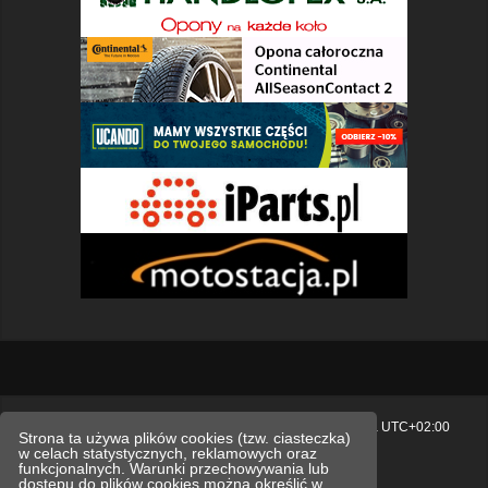
Strona główna
Usuń ciasteczka witryny
Strefa czasowa
UTC+02:00
Strona ta używa plików cookies (tzw. ciasteczka)
w celach statystycznych, reklamowych oraz
Polityka prywatności.
funkcjonalnych. Warunki przechowywania lub
dostępu do plików cookies można określić w
Technologię dostarcza
phpBB
® Forum Software © phpBB Limited