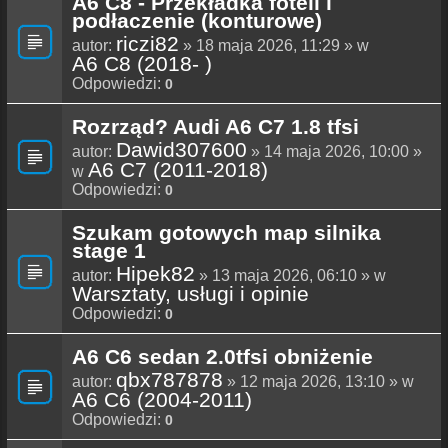
A6 C8 - Przekładka foteli i
podłaczenie (konturowe)
riczi82
autor:
» 18 maja 2026, 11:29 » w
A6 C8 (2018- )
Odpowiedzi:
0
Rozrząd? Audi A6 C7 1.8 tfsi
Dawid307600
autor:
» 14 maja 2026, 10:00 »
A6 C7 (2011-2018)
w
Odpowiedzi:
0
Szukam gotowych map silnika
stage 1
Hipek82
autor:
» 13 maja 2026, 06:10 » w
Warsztaty, usługi i opinie
Odpowiedzi:
0
A6 C6 sedan 2.0tfsi obniżenie
qbx787878
autor:
» 12 maja 2026, 13:10 » w
A6 C6 (2004-2011)
Odpowiedzi:
0