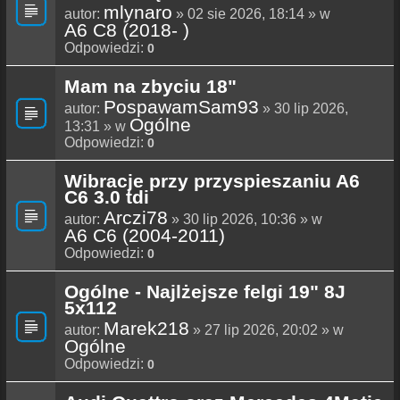
mlynaro
autor:
» 02 sie 2026, 18:14 » w
A6 C8 (2018- )
Odpowiedzi:
0
Mam na zbyciu 18"
PospawamSam93
autor:
» 30 lip 2026,
Ogólne
13:31 » w
Odpowiedzi:
0
Wibracje przy przyspieszaniu A6
C6 3.0 tdi
Arczi78
autor:
» 30 lip 2026, 10:36 » w
A6 C6 (2004-2011)
Odpowiedzi:
0
Ogólne - Najlżejsze felgi 19" 8J
5x112
Marek218
autor:
» 27 lip 2026, 20:02 » w
Ogólne
Odpowiedzi:
0