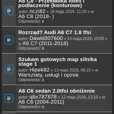
A6 C8 - Przekładka foteli i
podłaczenie (konturowe)
riczi82
autor:
» 18 maja 2026, 11:29 » w
A6 C8 (2018- )
Odpowiedzi:
0
Rozrząd? Audi A6 C7 1.8 tfsi
Dawid307600
autor:
» 14 maja 2026, 10:00 »
A6 C7 (2011-2018)
w
Odpowiedzi:
0
Szukam gotowych map silnika
stage 1
Hipek82
autor:
» 13 maja 2026, 06:10 » w
Warsztaty, usługi i opinie
Odpowiedzi:
0
A6 C6 sedan 2.0tfsi obniżenie
qbx787878
autor:
» 12 maja 2026, 13:10 » w
A6 C6 (2004-2011)
Odpowiedzi:
0