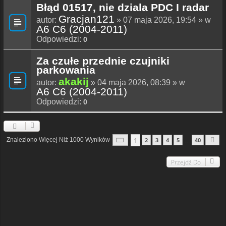
Błąd 01517, nie dziala PDC I radar
Gracjan121
autor:
» 07 maja 2026, 19:54 » w
A6 C6 (2004-2011)
Odpowiedzi:
0
Za czułe przednie czujniki
parkowania
akakij
autor:
» 04 maja 2026, 08:39 » w
A6 C6 (2004-2011)
Odpowiedzi:
0
Strona
1
Z
40
1
Znaleziono Więcej Niż 1000 Wyników
2
3
4
5
40
…
N
Przejdź Do