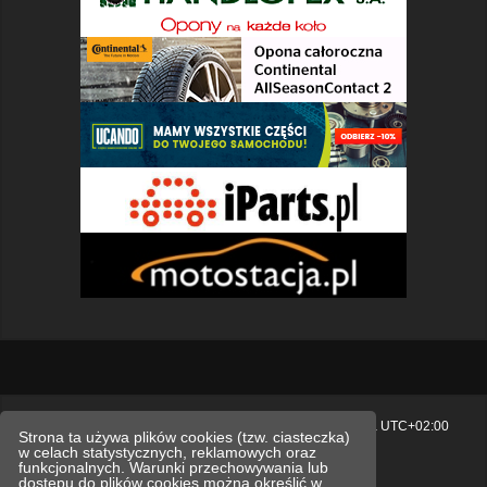
Strona główna
Usuń ciasteczka witryny
Strefa czasowa
UTC+02:00
Strona ta używa plików cookies (tzw. ciasteczka)
w celach statystycznych, reklamowych oraz
Polityka prywatności.
funkcjonalnych. Warunki przechowywania lub
dostępu do plików cookies można określić w
Technologię dostarcza
phpBB
® Forum Software © phpBB Limited