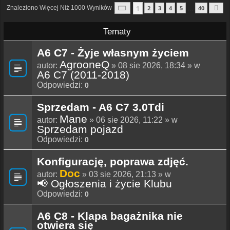
Strona
1
Z
40
1
Znaleziono Więcej Niż 1000 Wyników
2
3
4
5
40
…
N
Tematy
A6 C7 - Żyje własnym życiem
AgrooneQ
autor:
» 08 sie 2026, 18:34 » w
A6 C7 (2011-2018)
Odpowiedzi:
0
Sprzedam - A6 C7 3.0Tdi
Mane
autor:
» 06 sie 2026, 11:22 » w
Sprzedam pojazd
Odpowiedzi:
0
Konfigurację, poprawa zdjęć.
Doc
autor:
» 03 sie 2026, 21:13 » w
📢 Ogłoszenia i życie Klubu
Odpowiedzi:
0
A6 C8 - Klapa bagażnika nie
otwiera się