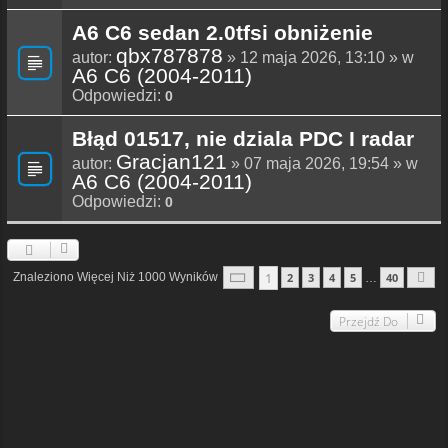
A6 C6 sedan 2.0tfsi obniżenie
qbx787878
autor:
» 12 maja 2026, 13:10 » w
A6 C6 (2004-2011)
Odpowiedzi:
0
Błąd 01517, nie dziala PDC I radar
Gracjan121
autor:
» 07 maja 2026, 19:54 » w
A6 C6 (2004-2011)
Odpowiedzi:
0
Strona
1
Z
40
1
Znaleziono Więcej Niż 1000 Wyników
2
3
4
5
40
…
N
Przejdź Do