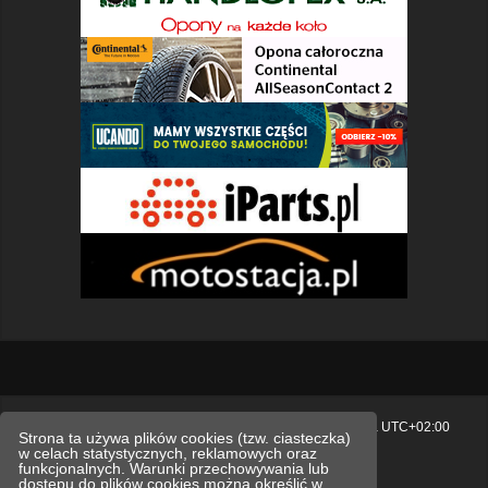
Strona główna
Usuń ciasteczka witryny
Strefa czasowa
UTC+02:00
Strona ta używa plików cookies (tzw. ciasteczka)
w celach statystycznych, reklamowych oraz
Polityka prywatności.
funkcjonalnych. Warunki przechowywania lub
dostępu do plików cookies można określić w
Technologię dostarcza
phpBB
® Forum Software © phpBB Limited