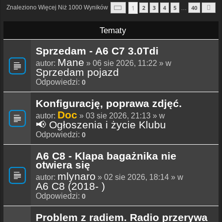
Strona
1
Z
40
1
Znaleziono Więcej Niż 1000 Wyników
2
3
4
5
40
…
N
Tematy
Sprzedam - A6 C7 3.0Tdi
Mane
autor:
» 06 sie 2026, 11:22 » w
Sprzedam pojazd
Odpowiedzi:
0
Konfigurację, poprawa zdjęć.
Doc
autor:
» 03 sie 2026, 21:13 » w
📢 Ogłoszenia i życie Klubu
Odpowiedzi:
0
A6 C8 - Klapa bagażnika nie
otwiera się
mlynaro
autor:
» 02 sie 2026, 18:14 » w
A6 C8 (2018- )
Odpowiedzi:
0
Problem z radiem. Radio przerywa