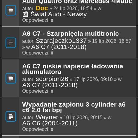
Audi Quattro oraz Mercedes 4Matic
Doc
autor:
» 24 lip 2026, 18:54 » w
📰 Świat Audi - Newsy
Odpowiedzi:
0
A6 C7 - Szarpnięcia multitronic
Szarajeczko1337
autor:
» 19 lip 2026, 16:57
A6 C7 (2011-2018)
» w
Odpowiedzi:
0
A6 C7 niskie napięcie ładowania
akumulatora
scorpion26
autor:
» 17 lip 2026, 09:10 » w
A6 C7 (2011-2018)
Odpowiedzi:
0
Wypadanie zapłonu 3 cylinder a6
c6 2.0 fsi bpj
Wayner
autor:
» 10 lip 2026, 20:15 » w
A6 C6 (2004-2011)
Odpowiedzi:
0