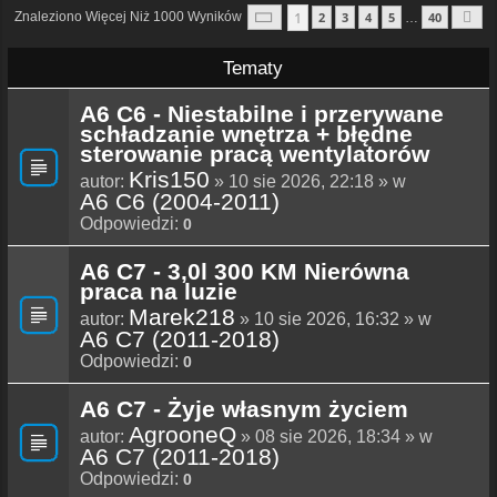
Strona
1
Z
40
1
Znaleziono Więcej Niż 1000 Wyników
2
3
4
5
40
…
N
Tematy
A6 C6 - Niestabilne i przerywane
schładzanie wnętrza + błędne
sterowanie pracą wentylatorów
Kris150
autor:
» 10 sie 2026, 22:18 » w
A6 C6 (2004-2011)
Odpowiedzi:
0
A6 C7 - 3,0l 300 KM Nierówna
praca na luzie
Marek218
autor:
» 10 sie 2026, 16:32 » w
A6 C7 (2011-2018)
Odpowiedzi:
0
A6 C7 - Żyje własnym życiem
AgrooneQ
autor:
» 08 sie 2026, 18:34 » w
A6 C7 (2011-2018)
Odpowiedzi:
0