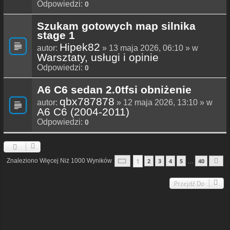
Odpowiedzi:
0
Szukam gotowych map silnika
stage 1
Hipek82
autor:
» 13 maja 2026, 06:10 » w
Warsztaty, usługi i opinie
Odpowiedzi:
0
A6 C6 sedan 2.0tfsi obniżenie
qbx787878
autor:
» 12 maja 2026, 13:10 » w
A6 C6 (2004-2011)
Odpowiedzi:
0
Strona
1
Z
40
1
Znaleziono Więcej Niż 1000 Wyników
2
3
4
5
40
…
N
Przejdź Do