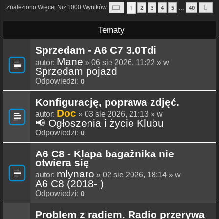
Strona
1
Z
40
1
Znaleziono Więcej Niż 1000 Wyników
2
3
4
5
40
…
N
Tematy
Sprzedam - A6 C7 3.0Tdi
Mane
autor:
» 06 sie 2026, 11:22 » w
Sprzedam pojazd
Odpowiedzi:
0
Konfigurację, poprawa zdjęć.
Doc
autor:
» 03 sie 2026, 21:13 » w
📢 Ogłoszenia i życie Klubu
Odpowiedzi:
0
A6 C8 - Klapa bagażnika nie
otwiera się
mlynaro
autor:
» 02 sie 2026, 18:14 » w
A6 C8 (2018- )
Odpowiedzi:
0
Problem z radiem. Radio przerywa