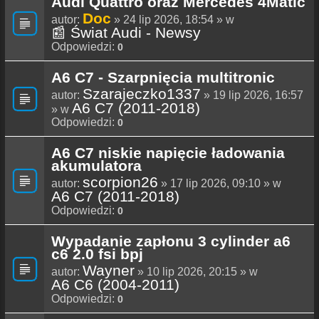
Audi Quattro oraz Mercedes 4Matic
Doc
autor:
» 24 lip 2026, 18:54 » w
📰 Świat Audi - Newsy
Odpowiedzi:
0
A6 C7 - Szarpnięcia multitronic
Szarajeczko1337
autor:
» 19 lip 2026, 16:57
A6 C7 (2011-2018)
» w
Odpowiedzi:
0
A6 C7 niskie napięcie ładowania
akumulatora
scorpion26
autor:
» 17 lip 2026, 09:10 » w
A6 C7 (2011-2018)
Odpowiedzi:
0
Wypadanie zapłonu 3 cylinder a6
c6 2.0 fsi bpj
Wayner
autor:
» 10 lip 2026, 20:15 » w
A6 C6 (2004-2011)
Odpowiedzi:
0