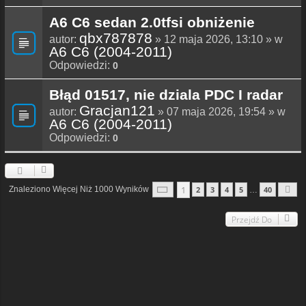
A6 C6 sedan 2.0tfsi obniżenie
qbx787878
autor:
» 12 maja 2026, 13:10 » w
A6 C6 (2004-2011)
Odpowiedzi:
0
Błąd 01517, nie dziala PDC I radar
Gracjan121
autor:
» 07 maja 2026, 19:54 » w
A6 C6 (2004-2011)
Odpowiedzi:
0
Strona
1
Z
40
1
Znaleziono Więcej Niż 1000 Wyników
2
3
4
5
40
…
N
Przejdź Do