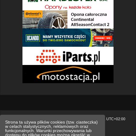
Strona główna
Usuń ciasteczka witryny
Strefa czasowa
UTC+02:00
Strona ta używa plików cookies (tzw. ciasteczka)
w celach statystycznych, reklamowych oraz
Polityka prywatności.
funkcjonalnych. Warunki przechowywania lub
dostępu do plików cookies można określić w
Technologię dostarcza
phpBB
® Forum Software © phpBB Limited