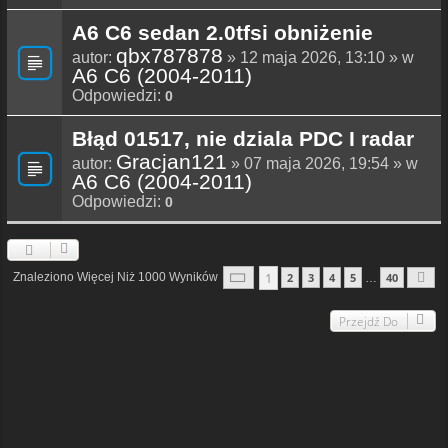
A6 C6 sedan 2.0tfsi obniżenie
qbx787878
autor:
» 12 maja 2026, 13:10 » w
A6 C6 (2004-2011)
Odpowiedzi:
0
Błąd 01517, nie dziala PDC I radar
Gracjan121
autor:
» 07 maja 2026, 19:54 » w
A6 C6 (2004-2011)
Odpowiedzi:
0
Strona
1
Z
40
1
Znaleziono Więcej Niż 1000 Wyników
2
3
4
5
40
…
N
Przejdź Do