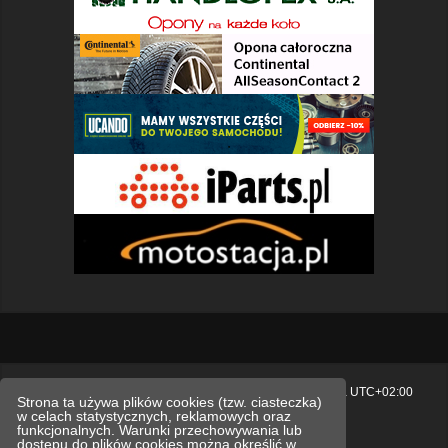
Strona główna
Usuń ciasteczka witryny
Strefa czasowa
UTC+02:00
Strona ta używa plików cookies (tzw. ciasteczka)
w celach statystycznych, reklamowych oraz
Polityka prywatności.
funkcjonalnych. Warunki przechowywania lub
dostępu do plików cookies można określić w
Technologię dostarcza
phpBB
® Forum Software © phpBB Limited