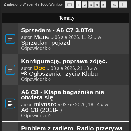
Strona
1
Z
40
1
Znaleziono Więcej Niż 1000 Wyników
2
3
4
5
40
…
N
Tematy
Sprzedam - A6 C7 3.0Tdi
Mane
autor:
» 06 sie 2026, 11:22 » w
Sprzedam pojazd
Odpowiedzi:
0
Konfigurację, poprawa zdjęć.
Doc
autor:
» 03 sie 2026, 21:13 » w
📢 Ogłoszenia i życie Klubu
Odpowiedzi:
0
A6 C8 - Klapa bagażnika nie
otwiera się
mlynaro
autor:
» 02 sie 2026, 18:14 » w
A6 C8 (2018- )
Odpowiedzi:
0
Problem z radiem. Radio przerywa