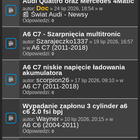
Audi Quattro oraz Mercedes 4Matic
Doc
autor:
» 24 lip 2026, 18:54 » w
📰 Świat Audi - Newsy
Odpowiedzi:
0
A6 C7 - Szarpnięcia multitronic
Szarajeczko1337
autor:
» 19 lip 2026, 16:57
A6 C7 (2011-2018)
» w
Odpowiedzi:
0
A6 C7 niskie napięcie ładowania
akumulatora
scorpion26
autor:
» 17 lip 2026, 09:10 » w
A6 C7 (2011-2018)
Odpowiedzi:
0
Wypadanie zapłonu 3 cylinder a6
c6 2.0 fsi bpj
Wayner
autor:
» 10 lip 2026, 20:15 » w
A6 C6 (2004-2011)
Odpowiedzi:
0