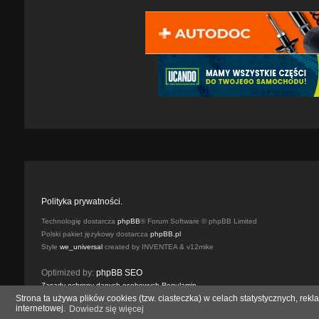
Polityka prywatności.
Technologię dostarcza
phpBB
® Forum Software © phpBB Limited
Polski pakiet językowy dostarcza
phpBB.pl
Style
we_universal
created by INVENTEA & v12mike
Optimized by:
phpBB SEO
Zasady ochrony danych osobowych
Regulamin
Strona ta używa plików cookies (tzw. ciasteczka) w celach statystycznych, r
internetowej.
Dowiedz się więcej