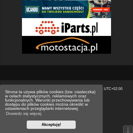
Strona główna
Usuń ciasteczka witryny
Strefa czasowa
UTC+02:00
Strona ta używa plików cookies (tzw. ciasteczka)
w celach statystycznych, reklamowych oraz
Polityka prywatności.
funkcjonalnych. Warunki przechowywania lub
dostępu do plików cookies można określić w
Technologię dostarcza
phpBB
® Forum Software © phpBB Limited
ustawieniach przeglądarki internetowej.
Polski pakiet językowy dostarcza
phpBB.pl
Dowiedz się więcej
Style
we_universal
created by INVENTEA & v12mike
Akceptuję!
Optimized by:
phpBB SEO
⇩
Zasady ochrony danych osobowych
Regulamin