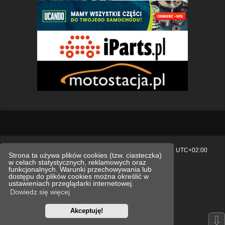
Strona główna
Usuń ciasteczka witryny
Strefa czasowa
UTC+02:00
Strona ta używa plików cookies (tzw. ciasteczka)
w celach statystycznych, reklamowych oraz
Polityka prywatności.
funkcjonalnych. Warunki przechowywania lub
dostępu do plików cookies można określić w
Technologię dostarcza
phpBB
® Forum Software © phpBB Limited
ustawieniach przeglądarki internetowej.
Polski pakiet językowy dostarcza
phpBB.pl
Dowiedz się więcej
Style
we_universal
created by INVENTEA & v12mike
Akceptuję!
Optimized by:
phpBB SEO
⇩
Zasady ochrony danych osobowych
Regulamin