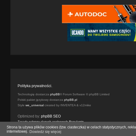
Polityka prywatności.
Technologię dostarcza
phpBB
® Forum Software © phpBB Limited
Polski pakiet językowy dostarcza
phpBB.pl
Style
we_universal
created by INVENTEA & v12mike
Optimized by:
phpBB SEO
Zasady ochrony danych osobowych
Regulamin
Strona ta używa plików cookies (tzw. ciasteczka) w celach statystycznych, r
internetowej.
Dowiedz się więcej