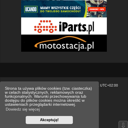
Strona główna
Usuń ciasteczka witryny
Strefa czasowa
UTC+02:00
Strona ta używa plików cookies (tzw. ciasteczka)
w celach statystycznych, reklamowych oraz
Polityka prywatności.
funkcjonalnych. Warunki przechowywania lub
dostępu do plików cookies można określić w
Technologię dostarcza
phpBB
® Forum Software © phpBB Limited
ustawieniach przeglądarki internetowej.
Polski pakiet językowy dostarcza
phpBB.pl
Dowiedz się więcej
Style
we_universal
created by INVENTEA & v12mike
Akceptuję!
Optimized by:
phpBB SEO
⇩
Zasady ochrony danych osobowych
Regulamin