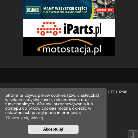
Strona główna
Usuń ciasteczka witryny
Strefa czasowa
UTC+02:00
Strona ta używa plików cookies (tzw. ciasteczka)
w celach statystycznych, reklamowych oraz
Polityka prywatności.
funkcjonalnych. Warunki przechowywania lub
dostępu do plików cookies można określić w
Technologię dostarcza
phpBB
® Forum Software © phpBB Limited
ustawieniach przeglądarki internetowej.
Polski pakiet językowy dostarcza
phpBB.pl
Dowiedz się więcej
Style
we_universal
created by INVENTEA & v12mike
Akceptuję!
Optimized by:
phpBB SEO
⇩
Zasady ochrony danych osobowych
Regulamin