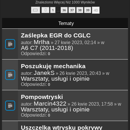
Znaleziono Więcej Niż 1000 Wyników
Strona
40
Z
40
40
1
36
37
38
39
…
Poprzednia
Tematy
Zaślepka EGR do CGLC
MrIha
autor:
» 27 kwie 2023, 02:14 » w
A6 C7 (2011-2018)
Odpowiedzi:
0
Poszukuję mechanika
JanekS
autor:
» 26 kwie 2023, 20:43 » w
Warsztaty, usługi i opinie
Odpowiedzi:
0
Pompowtryski
Marcin4322
autor:
» 26 kwie 2023, 17:58 » w
Warsztaty, usługi i opinie
Odpowiedzi:
0
Uszczelka wtrysku pokrywy