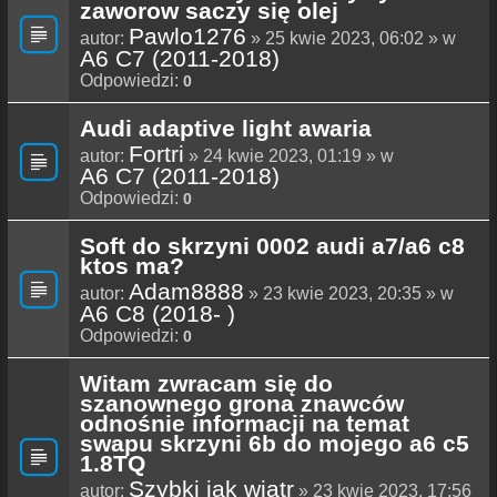
zaworow saczy się olej
Pawlo1276
autor:
» 25 kwie 2023, 06:02 » w
A6 C7 (2011-2018)
Odpowiedzi:
0
Audi adaptive light awaria
Fortri
autor:
» 24 kwie 2023, 01:19 » w
A6 C7 (2011-2018)
Odpowiedzi:
0
Soft do skrzyni 0002 audi a7/a6 c8
ktos ma?
Adam8888
autor:
» 23 kwie 2023, 20:35 » w
A6 C8 (2018- )
Odpowiedzi:
0
Witam zwracam się do
szanownego grona znawców
odnośnie informacji na temat
swapu skrzyni 6b do mojego a6 c5
1.8TQ
Szybki jak wiatr
autor:
» 23 kwie 2023, 17:56