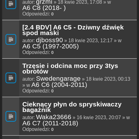
grzmi
autor:
» 18 kwie 2023, 17:08 » w
A6 C8 (2018- )
Odpowiedzi:
0
[2.4 BDV] A6 C5 - Dziwny dźwięk
spod maski
djboss90
autor:
» 18 kwie 2023, 12:17 » w
A6 C5 (1997-2005)
Odpowiedzi:
0
Trzęsie i odcina moc przy 3tys
obrotów
Swedengarage
autor:
» 18 kwie 2023, 00:13
A6 C6 (2004-2011)
» w
Odpowiedzi:
0
Cieknący płyn do spryskiwaczy
bagażnik
Waka23666
autor:
» 16 kwie 2023, 20:07 » w
A6 C7 (2011-2018)
Odpowiedzi:
0