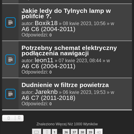
Jakie ledy do Tylnych lamp w
polifcie ?.
Boxik18
autor:
» 08 kwie 2023, 10:56 » w
A6 C6 (2004-2011)
Odpowiedzi:
0
Potrzebny schemat elektryczny
podłączenia nawigacji
leon11
autor:
» 07 kwie 2023, 08:44 » w
A6 C6 (2004-2011)
Odpowiedzi:
0
Dudnienie w filtrze powietrza
Jareknb
autor:
» 06 kwie 2023, 19:53 » w
A6 C7 (2011-2018)
Odpowiedzi:
0
Znaleziono Więcej Niż 1000 Wyników
Strona
40
Z
40
40
1
36
37
38
39
…
Poprzednia