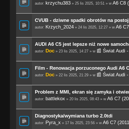
krzychu383
A6 C8 (
autor:
» 25 lis 2025, 10:51 » w
CVUB - dziwne spadki obrotów na postoj
Krzych_2024
A6 C7
autor:
» 24 lis 2025, 12:27 » w
AUDI A6 C5 jest lepsze niż nowe samoch
Doc
📰 Świat Audi 
autor:
» 23 lis 2025, 14:27 » w
Film - Renowacja porzuconego Audi A6 C
Doc
📰 Świat Audi 
autor:
» 22 lis 2025, 21:29 » w
Problem z MMI, ekran się zamyka i otwie
battlekox
A6 C7 (20
autor:
» 20 lis 2025, 08:43 » w
Diagnostyka/wymiana turbo 2.0tdi
Pyra_x
A6 C7 (2011
autor:
» 17 lis 2025, 23:56 » w