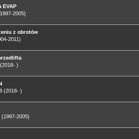
a EVAP
1997-2005)
zeniu z obrotów
004-2011)
rzedlifta
(2018- )
N
 (2018- )
 (1997-2005)