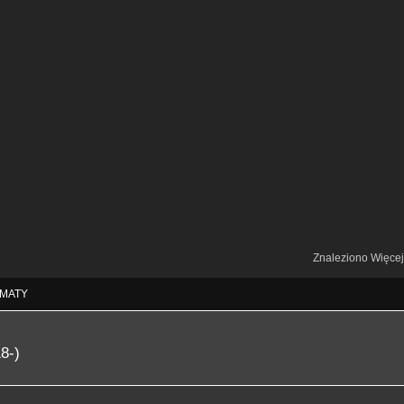
Znaleziono Więce
MATY
8-)