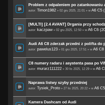
Problem z odpaleniem po zatankowaniu 
Timon1982
A6 C5 (
autor:
» 02 gru 2025, 21:01 » w
[MULTI] [2.4 AVANT] Drgania przy schod
kaczpaw
A6 C6 (2
autor:
» 02 gru 2025, 12:50 » w
Audi A6 C8 zderzak przedni z polifta do p
pawelus123
A6 C8 
autor:
» 01 gru 2025, 17:51 » w
C8 numery radaru i asystenta pasa po VI
murarz111222
A6 C8
autor:
» 30 lis 2025, 12:29 » w
Naprawa listwy szyby przedniej
Tysiek_Proto
A6 C5
autor:
» 27 lis 2025, 20:22 » w
Kamera Dashcam od Audi