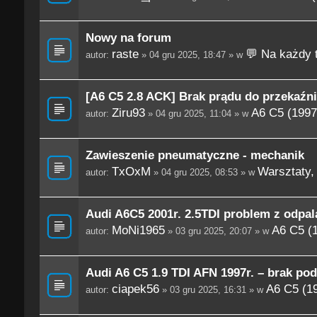
Nowy na forum
raste
💬 Na każdy 
autor:
» 04 gru 2025, 18:47 » w
[A6 C5 2.8 ACK] Brak prądu do przekaźn
Ziru93
A6 C5 (1997
autor:
» 04 gru 2025, 11:04 » w
Zawieszenie pneumatyczne - mechanik
TxOxM
Warsztaty, 
autor:
» 04 gru 2025, 08:53 » w
Audi A6C5 2001r. 2.5TDI problem z odpa
MoNi1965
A6 C5 (
autor:
» 03 gru 2025, 20:07 » w
Audi A6 C5 1.9 TDI AFN 1997r. – brak pod
ciapek56
A6 C5 (1
autor:
» 03 gru 2025, 16:31 » w