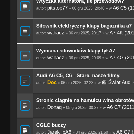
Wtyczka alternatora, ile przewodów?
pitstop77
A6 C5 (1
autor:
» 06 gru 2025, 20:40 » w
Siłownik elektryczny klapy bagażnika a7
wahacz
A7 4K (201
autor:
» 06 gru 2025, 20:17 » w
Wymiana siłowników klapy tył A7
wahacz
A7 4G (20
autor:
» 06 gru 2025, 20:09 » w
Audi A6 C5, C6 - Stare, nasze filmy.
Doc
📰 Świat Audi
autor:
» 06 gru 2025, 02:23 » w
Stronic ciągnie na hamulcu wina obrotó
Donaq
A6 C7 (2011
autor:
» 05 gru 2025, 00:27 » w
CGLC buczy
Jarek_pA6
A6 C7 (
autor:
» 04 gru 2025, 21:50 » w