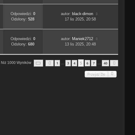
Odpowiedzi:
0
autor:
black-dimon
Odsłony:
528
17 lis 2025, 20:58
Odpowiedzi:
0
autor:
Maniek2712
Odsłony:
680
13 lis 2025, 20:48
Strona
5
Z
40
5
j Niż 1000 Wyników
1
3
4
6
7
40
…
…
Poprzednia
Następn
Przejdź Do