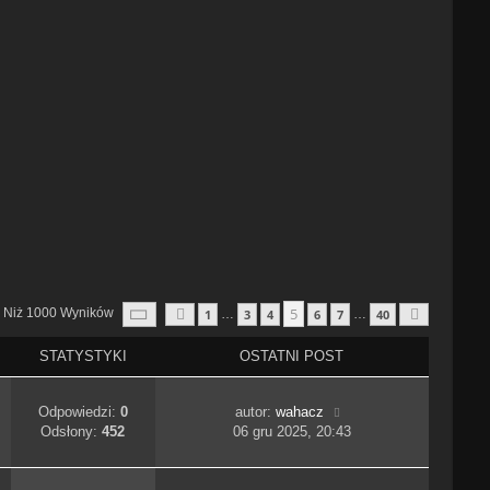
Strona
5
Z
40
5
j Niż 1000 Wyników
1
3
4
6
7
40
…
…
Poprzednia
Następn
STATYSTYKI
OSTATNI POST
Odpowiedzi:
0
autor:
wahacz
Odsłony:
452
06 gru 2025, 20:43