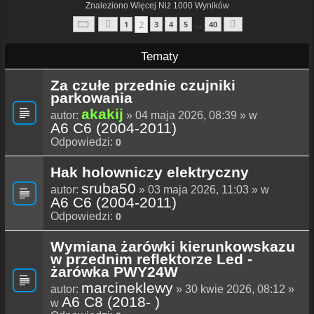
Znaleziono Więcej Niż 1000 Wyników
Strona
2
Z
40
2
1
3
4
5
40
…
Poprzednia
Następna
Tematy
Za czułe przednie czujniki
parkowania
akakij
autor:
» 04 maja 2026, 08:39 » w
A6 C6 (2004-2011)
Odpowiedzi:
0
Hak holowniczy elektryczny
sruba50
autor:
» 03 maja 2026, 11:03 » w
A6 C6 (2004-2011)
Odpowiedzi:
0
Wymiana żarówki kierunkowskazu
w przednim reflektorze Led -
żarówka PWY24W
marcineklewy
autor:
» 30 kwie 2026, 08:12 »
A6 C8 (2018- )
w