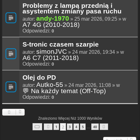
Problemy z lampą przednią i
asystentem zmiany pasa ruchu
andy-1970
autor:
» 25 mar 2026, 09:25 » w
A7 4G (2010-2018)
Odpowiedzi:
0
S-tronic czasem szarpie
simonJVC
autor:
» 24 mar 2026, 19:34 » w
A6 C7 (2011-2018)
Odpowiedzi:
0
Olej do PD
Autko-55
autor:
» 24 mar 2026, 11:08 » w
💬 Na każdy temat (Off-Top)
Odpowiedzi:
0
Znaleziono Więcej Niż 1000 Wyników
Strona
2
Z
40
2
1
3
4
5
40
…
Poprzednia
Następna