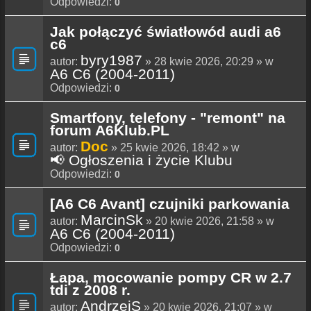
Odpowiedzi:
0
Jak połączyć światłowód audi a6
c6
byry1987
autor:
» 28 kwie 2026, 20:29 » w
A6 C6 (2004-2011)
Odpowiedzi:
0
Smartfony, telefony - "remont" na
forum A6Klub.PL
Doc
autor:
» 25 kwie 2026, 18:42 » w
📢 Ogłoszenia i życie Klubu
Odpowiedzi:
0
[A6 C6 Avant] czujniki parkowania
MarcinSk
autor:
» 20 kwie 2026, 21:58 » w
A6 C6 (2004-2011)
Odpowiedzi:
0
Łapa, mocowanie pompy CR w 2.7
tdi z 2008 r.
AndrzejS
autor:
» 20 kwie 2026, 21:07 » w