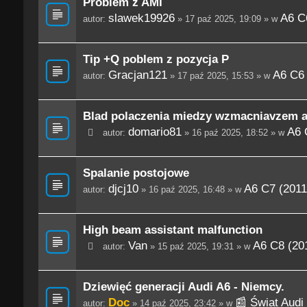
Problem z AMI
slawek19926
A6 C
autor:
» 17 paź 2025, 19:09 » w
Tip +Q poblem z pozycja P
Gracjan121
A6 C6 
autor:
» 17 paź 2025, 15:53 » w
Blad polaczenia miedzy wzmacniavzem a
domario81
A6 
autor:
» 16 paź 2025, 18:52 » w
Spalanie postojowe
djcj10
A6 C7 (2011
autor:
» 16 paź 2025, 16:48 » w
High beam assistant malfunction
Van
A6 C8 (201
autor:
» 15 paź 2025, 19:31 » w
Dziewięć generacji Audi A6 - Niemcy.
Doc
📰 Świat Audi
autor:
» 14 paź 2025, 23:42 » w