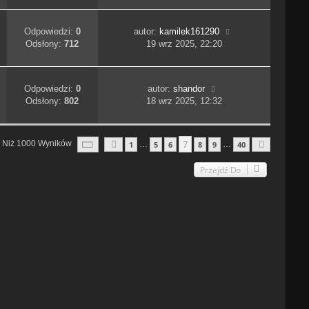
Odpowiedzi:
0
autor:
kamilek161290
Odsłony:
712
19 wrz 2025, 22:20
Odpowiedzi:
0
autor:
shandor
Odsłony:
802
18 wrz 2025, 12:32
Strona
7
Z
40
7
j Niż 1000 Wyników
1
5
6
8
9
40
…
…
Poprzednia
Następn
Przejdź Do