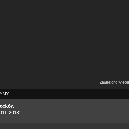
Znaleziono Więce
MATY
locków
011-2018)