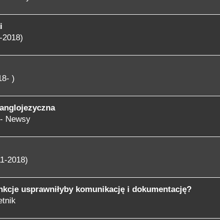
i
-2018)
8- )
 anglojezyczna
 - Newsy
1-2018)
unkcje usprawniłyby komunikację i dokumentację?
tnik