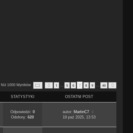
Strona
7
Z
40
7
j Niż 1000 Wyników
1
5
6
8
9
40
…
…
Poprzednia
Następn
STATYSTYKI
OSTATNI POST
Odpowiedzi:
0
autor:
MartinC7
Odsłony:
620
19 paź 2025, 13:53