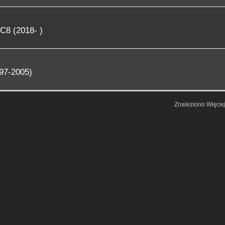
C8 (2018- )
97-2005)
Znaleziono Więce