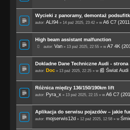
Wycieki z panoramy, demontaż podsufitk
ALI94
A6 C7 (2011
autor:
» 14 paź 2025, 23:42 » w
High beam assistant malfunction
Van
A7 4K (201
autor:
» 13 paź 2025, 22:55 » w
Dokladne Dane Techniczne Audi - strona
Doc
📰 Świat Audi
autor:
» 13 paź 2025, 22:25 » w
Różnica między 136/150/190km lift
Pyra_x
A6 C7 (201
autor:
» 13 paź 2025, 22:15 » w
Aplikacja do serwisu pojazdów – jakie f
mojserwis12d
Śmie
autor:
» 12 paź 2025, 12:58 » w