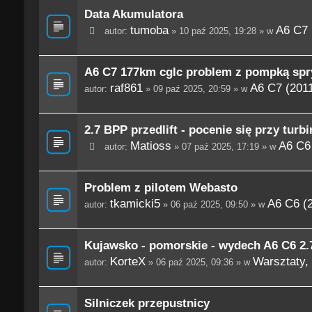
Data Akumulatora
tumoba
A6 C7 
autor:
» 10 paź 2025, 19:28 » w
A6 C7 177km cglc problem z pompką spr
raf861
A6 C7 (201
autor:
» 09 paź 2025, 20:59 » w
2.7 BPP przedlift - pocenie się przy turbi
Matioss
A6 C6
autor:
» 07 paź 2025, 17:19 » w
Problem z pilotem Webasto
tkamicki5
A6 C6 (
autor:
» 06 paź 2025, 09:50 » w
Kujawsko - pomorskie - wydech A6 C6 2.
KorteX
Warsztaty, 
autor:
» 06 paź 2025, 09:36 » w
Silniczek przepustnicy