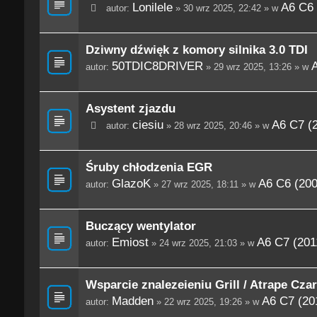
Lonilele
A6 C6 
autor:
» 30 wrz 2025, 22:42 » w
Dziwny dźwięk z komory silnika 3.0 TDI
50TDIC8DRIVER
A
autor:
» 29 wrz 2025, 13:26 » w
Asystent zjazdu
ciesiu
A6 C7 (
autor:
» 28 wrz 2025, 20:46 » w
Śruby chłodzenia EGR
GlazoK
A6 C6 (200
autor:
» 27 wrz 2025, 18:11 » w
Buczący wentylator
Emiost
A6 C7 (201
autor:
» 24 wrz 2025, 21:03 » w
Wsparcie znalezeieniu Grill / Atrape Cza
Madden
A6 C7 (20
autor:
» 22 wrz 2025, 19:26 » w