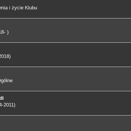
nia i życie Klubu
8- )
2018)
gólne
di
4-2011)