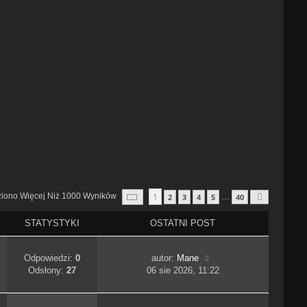
Strona
1
Z
40
1
ziono Więcej Niż 1000 Wyników
2
3
4
5
40
…
Następn
STATYSTYKI
OSTATNI POST
Odpowiedzi:
0
autor:
Mane
Odsłony:
27
06 sie 2026, 11:22