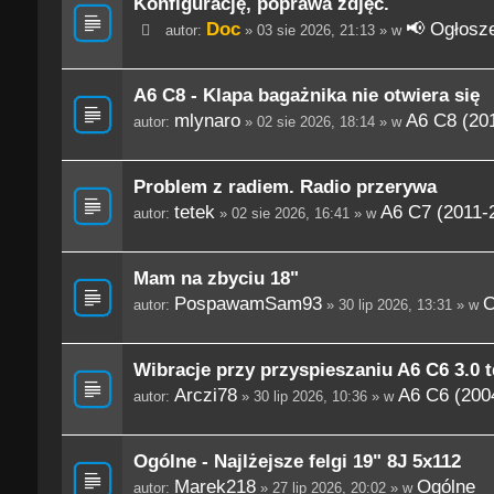
Konfigurację, poprawa zdjęć.
Doc
📢 Ogłosze
autor:
» 03 sie 2026, 21:13 » w
A6 C8 - Klapa bagażnika nie otwiera się
mlynaro
A6 C8 (201
autor:
» 02 sie 2026, 18:14 » w
Problem z radiem. Radio przerywa
tetek
A6 C7 (2011-
autor:
» 02 sie 2026, 16:41 » w
Mam na zbyciu 18"
PospawamSam93
O
autor:
» 30 lip 2026, 13:31 » w
Wibracje przy przyspieszaniu A6 C6 3.0 t
Arczi78
A6 C6 (200
autor:
» 30 lip 2026, 10:36 » w
Ogólne - Najlżejsze felgi 19" 8J 5x112
Marek218
Ogólne
autor:
» 27 lip 2026, 20:02 » w