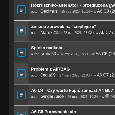
Rozruszniko-alternator - przedłużona gw
Decimus
A6 C8 (2
autor:
» 25 cze 2026, 16:14 » w
Zmiana żarówek na "cieplejsze"
Marek218
A6 C7 (
autor:
» 22 cze 2026, 23:02 » w
Spinka nadkola
sruba50
A6 C6 (20
autor:
» 07 cze 2026, 18:21 » w
Problem z AIRBAG
Jedla99
A6 C7 (2
autor:
» 27 maja 2026, 22:00 » w
A6 C4 - Czy warto kupić zamiast A4 B5?
GingerJuice
💬 Na
autor:
» 25 maja 2026, 10:24 » w
A6 C6 Porównanie vin