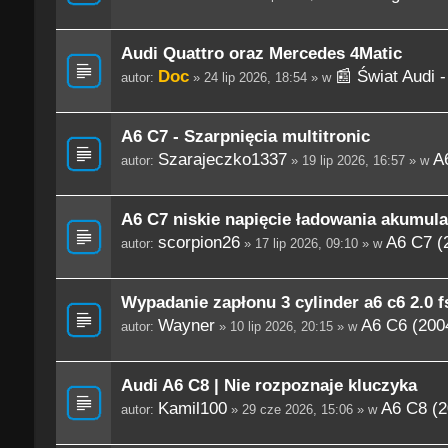
Audi Quattro oraz Mercedes 4Matic
Doc
📰 Świat Audi 
autor:
» 24 lip 2026, 18:54 » w
A6 C7 - Szarpnięcia multitronic
Szarajeczko1337
A
autor:
» 19 lip 2026, 16:57 » w
A6 C7 niskie napięcie ładowania akumula
scorpion26
A6 C7 (
autor:
» 17 lip 2026, 09:10 » w
Wypadanie zapłonu 3 cylinder a6 c6 2.0 fs
Wayner
A6 C6 (200
autor:
» 10 lip 2026, 20:15 » w
Audi A6 C8 | Nie rozpoznaje kluczyka
Kamil100
A6 C8 (2
autor:
» 29 cze 2026, 15:06 » w