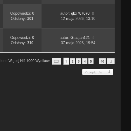
Odpowiedzi:
0
autor:
qbx787878
Odsłony:
301
12 maja 2026, 13:10
Odpowiedzi:
0
autor:
Gracjan121
Odsłony:
310
07 maja 2026, 19:54
Strona
1
Z
40
1
ziono Więcej Niż 1000 Wyników
2
3
4
5
40
…
Następn
Przejdź Do