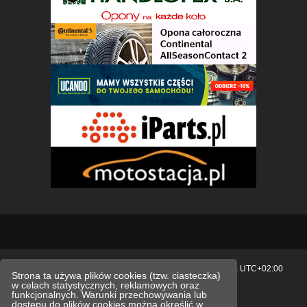
Strona główna
Usuń ciasteczka witryny
Strefa czasowa
UTC+02:00
Strona ta używa plików cookies (tzw. ciasteczka)
w celach statystycznych, reklamowych oraz
Polityka prywatności.
funkcjonalnych. Warunki przechowywania lub
dostępu do plików cookies można określić w
Technologię dostarcza
phpBB
® Forum Software © phpBB Limited