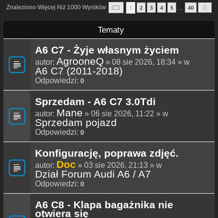
Strona
1
Z
40
1
Znaleziono Więcej Niż 1000 Wyników
2
3
4
5
40
…
N
Tematy
A6 C7 - Żyje własnym życiem
AgrooneQ
autor:
» 08 sie 2026, 18:34 » w
A6 C7 (2011-2018)
Odpowiedzi:
0
Sprzedam - A6 C7 3.0Tdi
Mane
autor:
» 06 sie 2026, 11:22 » w
Sprzedam pojazd
Odpowiedzi:
0
Konfigurację, poprawa zdjęć.
Doc
autor:
» 03 sie 2026, 21:13 » w
Dział Forum Audi A6 / A7
Odpowiedzi:
0
A6 C8 - Klapa bagażnika nie
otwiera się