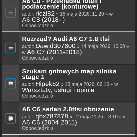
A6 C8 - Przekładka foteli i
podłaczenie (konturowe)
riczi82
autor:
» 18 maja 2026, 11:29 » w
A6 C8 (2018- )
Odpowiedzi:
0
Rozrząd? Audi A6 C7 1.8 tfsi
Dawid307600
autor:
» 14 maja 2026, 10:00 »
A6 C7 (2011-2018)
w
Odpowiedzi:
0
Szukam gotowych map silnika
stage 1
Hipek82
autor:
» 13 maja 2026, 06:10 » w
Warsztaty, usługi i opinie
Odpowiedzi:
0
A6 C6 sedan 2.0tfsi obniżenie
qbx787878
autor:
» 12 maja 2026, 13:10 » w
A6 C6 (2004-2011)
Odpowiedzi:
0