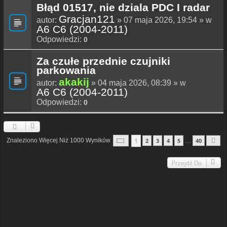
Błąd 01517, nie dziala PDC I radar
Gracjan121
autor:
» 07 maja 2026, 19:54 » w
A6 C6 (2004-2011)
Odpowiedzi:
0
Za czułe przednie czujniki
parkowania
akakij
autor:
» 04 maja 2026, 08:39 » w
A6 C6 (2004-2011)
Odpowiedzi:
0
Strona
1
Z
40
1
Znaleziono Więcej Niż 1000 Wyników
2
3
4
5
40
…
N
Przejdź Do