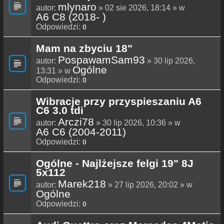
mlynaro
autor:
» 02 sie 2026, 18:14 » w
A6 C8 (2018- )
Odpowiedzi:
0
Mam na zbyciu 18"
PospawamSam93
autor:
» 30 lip 2026,
Ogólne
13:31 » w
Odpowiedzi:
0
Wibracje przy przyspieszaniu A6
C6 3.0 tdi
Arczi78
autor:
» 30 lip 2026, 10:36 » w
A6 C6 (2004-2011)
Odpowiedzi:
0
Ogólne - Najlżejsze felgi 19" 8J
5x112
Marek218
autor:
» 27 lip 2026, 20:02 » w
Ogólne
Odpowiedzi:
0