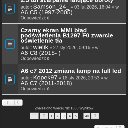
Samson_24_
autor:
» 03 lut 2026, 16:04 » w
A6 C5 (1997-2005)
Odpowiedzi:
0
Czarny ekran MMi błąd
podświetlenia B1297 F0 zwarcie
oświetlenie tła
wielik
autor:
» 27 sty 2026, 09:16 » w
A6 C8 (2018- )
Odpowiedzi:
0
A6 c7 2012 zmiana lamp na full led
Kopek97
autor:
» 18 sty 2026, 20:53 » w
A6 C7 (2011-2018)
Odpowiedzi:
0
Znaleziono Więcej Niż 1000 Wyników
Strona
3
Z
40
3
1
2
4
5
40
…
Poprzednia
Następna