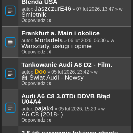
Blenda USA
JaszczurE46
autor:
» 07 lut 2026, 13:47 » w
Śmietnik
Odpowiedzi:
0
Frankfurt a. Main i okolice
Mortadela
autor:
» 06 lut 2026, 06:30 » w
Warsztaty, usługi i opinie
Odpowiedzi:
0
Tankowanie Audi A8 D2 - Film.
Doc
autor:
» 05 lut 2026, 23:42 » w
📰 Świat Audi - Newsy
Odpowiedzi:
0
Audi A6 C8 3.0TDi DDVB Błąd
U04A4
pajak4
autor:
» 05 lut 2026, 15:29 » w
A6 C8 (2018- )
Odpowiedzi:
0
2.5 tdi szarpanie falujące obroty