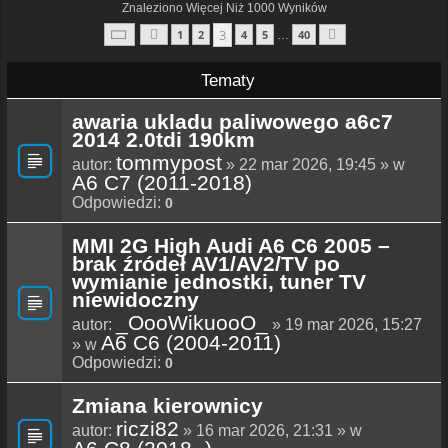
Znaleziono Więcej Niż 1000 Wyników
Strona
3
Z
40
3
1
2
4
5
40
…
Poprzednia
Następna
Tematy
awaria ukladu paliwowego a6c7
2014 2.0tdi 190km
tommypost
autor:
» 22 mar 2026, 19:45 » w
A6 C7 (2011-2018)
Odpowiedzi:
0
MMI 2G High Audi A6 C6 2005 –
brak źródeł AV1/AV2/TV po
wymianie jednostki, tuner TV
niewidoczny
_OooWikuooO_
autor:
» 19 mar 2026, 15:27
A6 C6 (2004-2011)
» w
Odpowiedzi:
0
Zmiana kierownicy
riczi82
autor:
» 16 mar 2026, 21:31 » w