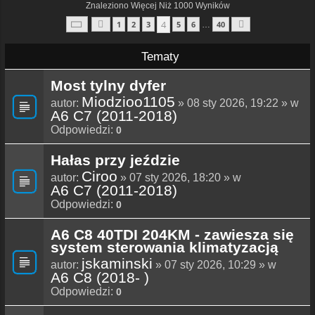
Znaleziono Więcej Niż 1000 Wyników
Strona
4
Z
40
4
1
2
3
5
6
40
…
Poprzednia
Następna
Tematy
Most tylny dyfer
Miodzioo1105
autor:
» 08 sty 2026, 19:22 » w
A6 C7 (2011-2018)
Odpowiedzi:
0
Hałas przy jeździe
Ciroo
autor:
» 07 sty 2026, 18:20 » w
A6 C7 (2011-2018)
Odpowiedzi:
0
A6 C8 40TDI 204KM - zawiesza się
system sterowania klimatyzacją
jskaminski
autor:
» 07 sty 2026, 10:29 » w
A6 C8 (2018- )
Odpowiedzi:
0