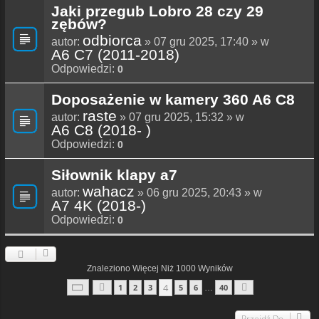
Jaki przegub Lobro 28 czy 29
zębów?
odbiorca
autor:
» 07 gru 2025, 17:40 » w
A6 C7 (2011-2018)
Odpowiedzi:
0
Doposażenie w kamery 360 A6 C8
raste
autor:
» 07 gru 2025, 15:32 » w
A6 C8 (2018- )
Odpowiedzi:
0
Siłownik klapy a7
wahacz
autor:
» 06 gru 2025, 20:43 » w
A7 4K (2018-)
Odpowiedzi:
0
Znaleziono Więcej Niż 1000 Wyników
Strona
4
Z
40
4
1
2
3
5
6
40
…
Poprzednia
Następna
Przejdź Do