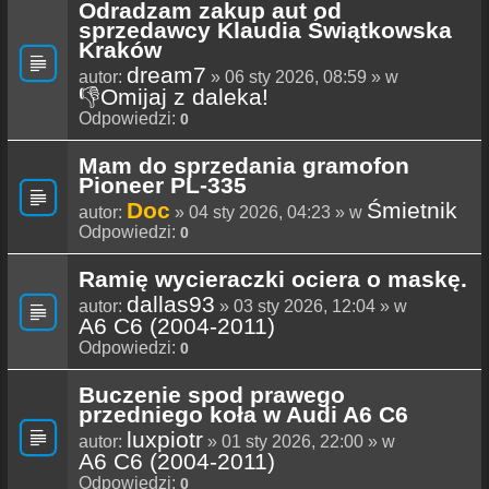
Odradzam zakup aut od
sprzedawcy Klaudia Świątkowska
Kraków
dream7
autor:
» 06 sty 2026, 08:59 » w
👎Omijaj z daleka!
Odpowiedzi:
0
Mam do sprzedania gramofon
Pioneer PL-335
Doc
Śmietnik
autor:
» 04 sty 2026, 04:23 » w
Odpowiedzi:
0
Ramię wycieraczki ociera o maskę.
dallas93
autor:
» 03 sty 2026, 12:04 » w
A6 C6 (2004-2011)
Odpowiedzi:
0
Buczenie spod prawego
przedniego koła w Audi A6 C6
luxpiotr
autor:
» 01 sty 2026, 22:00 » w
A6 C6 (2004-2011)
Odpowiedzi:
0