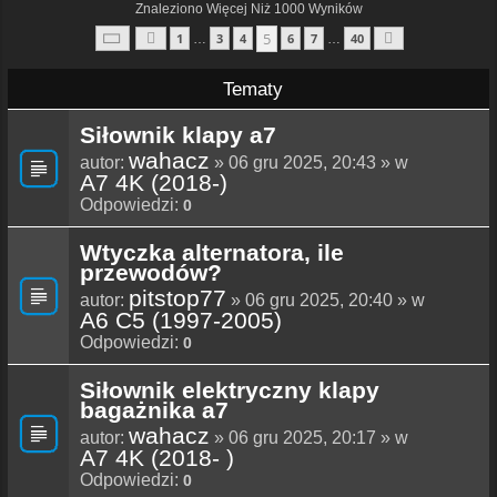
Znaleziono Więcej Niż 1000 Wyników
Strona
5
Z
40
5
1
3
4
6
7
40
…
…
Poprzednia
Następna
Tematy
Siłownik klapy a7
wahacz
autor:
» 06 gru 2025, 20:43 » w
A7 4K (2018-)
Odpowiedzi:
0
Wtyczka alternatora, ile
przewodów?
pitstop77
autor:
» 06 gru 2025, 20:40 » w
A6 C5 (1997-2005)
Odpowiedzi:
0
Siłownik elektryczny klapy
bagażnika a7
wahacz
autor:
» 06 gru 2025, 20:17 » w
A7 4K (2018- )
Odpowiedzi:
0