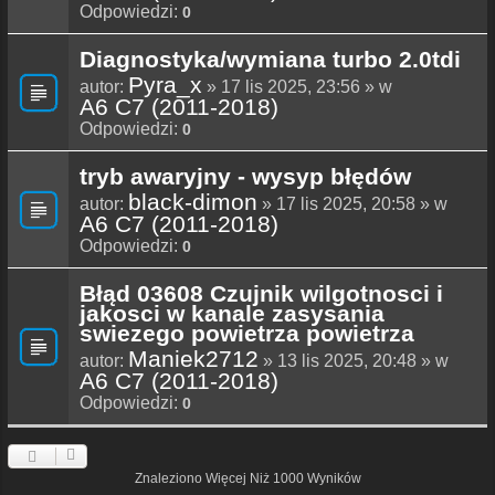
Odpowiedzi:
0
Diagnostyka/wymiana turbo 2.0tdi
Pyra_x
autor:
» 17 lis 2025, 23:56 » w
A6 C7 (2011-2018)
Odpowiedzi:
0
tryb awaryjny - wysyp błędów
black-dimon
autor:
» 17 lis 2025, 20:58 » w
A6 C7 (2011-2018)
Odpowiedzi:
0
Błąd 03608 Czujnik wilgotnosci i
jakosci w kanale zasysania
swiezego powietrza powietrza
Maniek2712
autor:
» 13 lis 2025, 20:48 » w
A6 C7 (2011-2018)
Odpowiedzi:
0
Znaleziono Więcej Niż 1000 Wyników