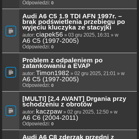
Odpowiedzi:
0
Audi A6 C5 1.9 TDI AFN 1997r. –
brak podświetlenia przebiegu po
wyjęciu kluczyka ze stacyjki
ciapek56
autor:
» 03 gru 2025, 16:31 » w
A6 C5 (1997-2005)
Odpowiedzi:
0
Problem z odpaleniem po
zatankowaniu a EVAP
Timon1982
autor:
» 02 gru 2025, 21:01 » w
A6 C5 (1997-2005)
Odpowiedzi:
0
[MULTI] [2.4 AVANT] Drgania przy
schodzeniu z obrotów
kaczpaw
autor:
» 02 gru 2025, 12:50 » w
A6 C6 (2004-2011)
Odpowiedzi:
0
Audi A6 C8 zderzak przedni z