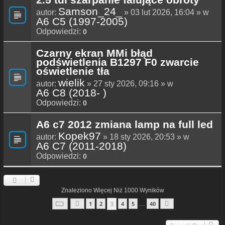
Samson_24_
autor:
» 03 lut 2026, 16:04 » w
A6 C5 (1997-2005)
Odpowiedzi:
0
Czarny ekran MMi błąd
podświetlenia B1297 F0 zwarcie
oświetlenie tła
wielik
autor:
» 27 sty 2026, 09:16 » w
A6 C8 (2018- )
Odpowiedzi:
0
A6 c7 2012 zmiana lamp na full led
Kopek97
autor:
» 18 sty 2026, 20:53 » w
A6 C7 (2011-2018)
Odpowiedzi:
0
Znaleziono Więcej Niż 1000 Wyników
Strona
3
Z
40
3
1
2
4
5
40
…
Poprzednia
Następna