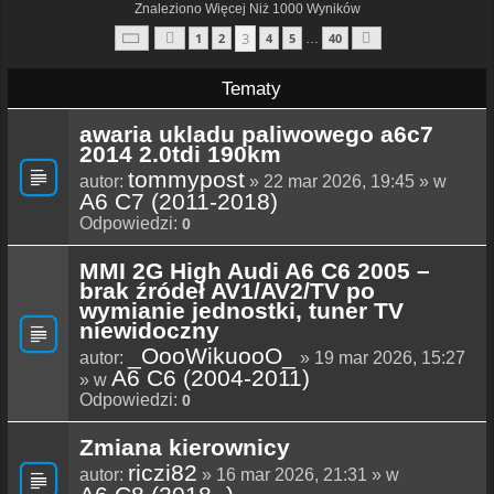
Znaleziono Więcej Niż 1000 Wyników
Strona
3
Z
40
3
1
2
4
5
40
…
Poprzednia
Następna
Tematy
awaria ukladu paliwowego a6c7
2014 2.0tdi 190km
tommypost
autor:
» 22 mar 2026, 19:45 » w
A6 C7 (2011-2018)
Odpowiedzi:
0
MMI 2G High Audi A6 C6 2005 –
brak źródeł AV1/AV2/TV po
wymianie jednostki, tuner TV
niewidoczny
_OooWikuooO_
autor:
» 19 mar 2026, 15:27
A6 C6 (2004-2011)
» w
Odpowiedzi:
0
Zmiana kierownicy
riczi82
autor:
» 16 mar 2026, 21:31 » w