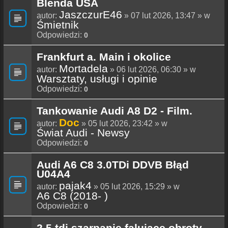
Blenda USA
JaszczurE46
autor:
» 07 lut 2026, 13:47 » w
Śmietnik
Odpowiedzi:
0
Frankfurt a. Main i okolice
Mortadela
autor:
» 06 lut 2026, 06:30 » w
Warsztaty, usługi i opinie
Odpowiedzi:
0
Tankowanie Audi A8 D2 - Film.
Doc
autor:
» 05 lut 2026, 23:42 » w
Świat Audi - Newsy
Odpowiedzi:
0
Audi A6 C8 3.0TDi DDVB Błąd
U04A4
pajak4
autor:
» 05 lut 2026, 15:29 » w
A6 C8 (2018- )
Odpowiedzi:
0
2.5 tdi szarpanie falujące obroty