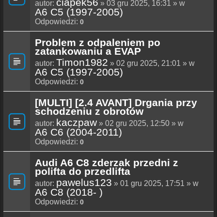
ciapek56
autor:
» 03 gru 2025, 16:31 » w
A6 C5 (1997-2005)
Odpowiedzi:
0
Problem z odpaleniem po
zatankowaniu a EVAP
Timon1982
autor:
» 02 gru 2025, 21:01 » w
A6 C5 (1997-2005)
Odpowiedzi:
0
[MULTI] [2.4 AVANT] Drgania przy
schodzeniu z obrotów
kaczpaw
autor:
» 02 gru 2025, 12:50 » w
A6 C6 (2004-2011)
Odpowiedzi:
0
Audi A6 C8 zderzak przedni z
polifta do przedlifta
pawelus123
autor:
» 01 gru 2025, 17:51 » w
A6 C8 (2018- )
Odpowiedzi:
0