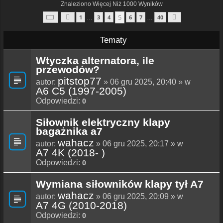
Znaleziono Więcej Niż 1000 Wyników
Strona
5
Z
40
5
1
3
4
6
7
40
…
…
Poprzednia
Następna
Tematy
Wtyczka alternatora, ile
przewodów?
pitstop77
autor:
» 06 gru 2025, 20:40 » w
A6 C5 (1997-2005)
Odpowiedzi:
0
Siłownik elektryczny klapy
bagażnika a7
wahacz
autor:
» 06 gru 2025, 20:17 » w
A7 4K (2018- )
Odpowiedzi:
0
Wymiana siłowników klapy tył A7
wahacz
autor:
» 06 gru 2025, 20:09 » w
A7 4G (2010-2018)
Odpowiedzi:
0