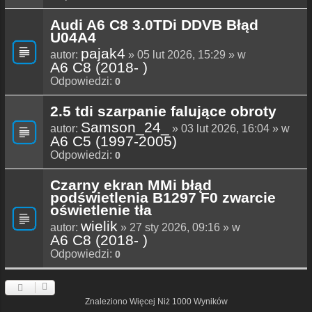
Audi A6 C8 3.0TDi DDVB Błąd
U04A4
pajak4
autor:
» 05 lut 2026, 15:29 » w
A6 C8 (2018- )
Odpowiedzi:
0
2.5 tdi szarpanie falujące obroty
Samson_24_
autor:
» 03 lut 2026, 16:04 » w
A6 C5 (1997-2005)
Odpowiedzi:
0
Czarny ekran MMi błąd
podświetlenia B1297 F0 zwarcie
oświetlenie tła
wielik
autor:
» 27 sty 2026, 09:16 » w
A6 C8 (2018- )
Odpowiedzi:
0
Znaleziono Więcej Niż 1000 Wyników