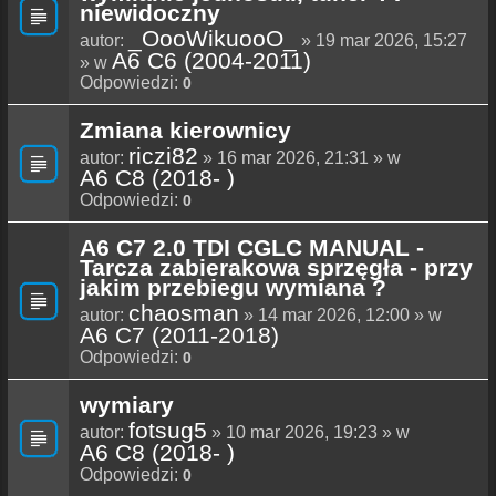
niewidoczny
_OooWikuooO_
autor:
» 19 mar 2026, 15:27
A6 C6 (2004-2011)
» w
Odpowiedzi:
0
Zmiana kierownicy
riczi82
autor:
» 16 mar 2026, 21:31 » w
A6 C8 (2018- )
Odpowiedzi:
0
A6 C7 2.0 TDI CGLC MANUAL -
Tarcza zabierakowa sprzęgła - przy
jakim przebiegu wymiana ?
chaosman
autor:
» 14 mar 2026, 12:00 » w
A6 C7 (2011-2018)
Odpowiedzi:
0
wymiary
fotsug5
autor:
» 10 mar 2026, 19:23 » w
A6 C8 (2018- )
Odpowiedzi:
0