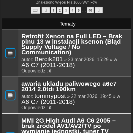
Znaleziono Więcej Niż 1000 Wyników
Strona
3
Z
40
3
1
2
4
5
40
…
Poprzednia
Następna
Tematy
Retrofit Xenon na Full LED – Brak
pinu 13 w instalacji ksenon (Błąd
Supply Voltage / No
Communication)
Bercik201
autor:
» 23 mar 2026, 15:29 » w
A6 C7 (2011-2018)
Odpowiedzi:
0
awaria ukladu paliwowego a6c7
2014 2.0tdi 190km
tommypost
autor:
» 22 mar 2026, 19:45 » w
A6 C7 (2011-2018)
Odpowiedzi:
0
MMI 2G High Audi A6 C6 2005 –
brak źródeł AV1/AV2/TV po
wymianie jednostki, tuner TV