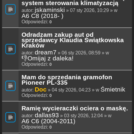
system sterowania klimatyzacją
jskaminski
autor:
» 07 sty 2026, 10:29 » w
A6 C8 (2018- )
Odpowiedzi:
0
Odradzam zakup aut od
sprzedawcy Klaudia Świątkowska
Kraków
dream7
autor:
» 06 sty 2026, 08:59 » w
👎Omijaj z daleka!
Odpowiedzi:
0
Mam do sprzedania gramofon
Pioneer PL-335
Doc
Śmietnik
autor:
» 04 sty 2026, 04:23 » w
Odpowiedzi:
0
Ramię wycieraczki ociera o maskę.
dallas93
autor:
» 03 sty 2026, 12:04 » w
A6 C6 (2004-2011)
Odpowiedzi:
0