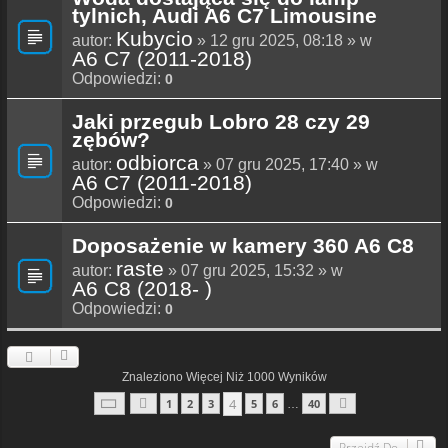
tylnich, Audi A6 C7 Limousine
Kubycio
autor:
» 12 gru 2025, 08:18 » w
A6 C7 (2011-2018)
Odpowiedzi:
0
Jaki przegub Lobro 28 czy 29
zębów?
odbiorca
autor:
» 07 gru 2025, 17:40 » w
A6 C7 (2011-2018)
Odpowiedzi:
0
Doposażenie w kamery 360 A6 C8
raste
autor:
» 07 gru 2025, 15:32 » w
A6 C8 (2018- )
Odpowiedzi:
0
Znaleziono Więcej Niż 1000 Wyników
Strona
4
Z
40
4
1
2
3
5
6
40
…
Poprzednia
Następna
Przejdź Do