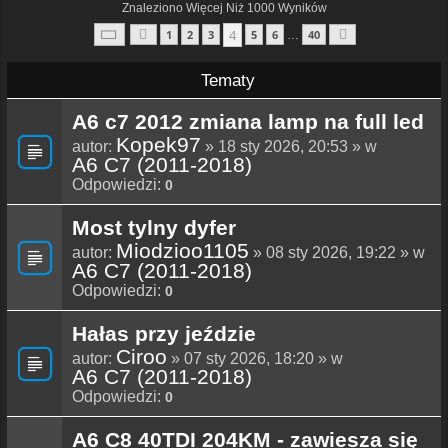
Znaleziono Więcej Niż 1000 Wyników
Strona
4
Z
40
4
1
2
3
5
6
40
…
Poprzednia
Następna
Tematy
A6 c7 2012 zmiana lamp na full led
Kopek97
autor:
» 18 sty 2026, 20:53 » w
A6 C7 (2011-2018)
Odpowiedzi:
0
Most tylny dyfer
Miodzioo1105
autor:
» 08 sty 2026, 19:22 » w
A6 C7 (2011-2018)
Odpowiedzi:
0
Hałas przy jeździe
Ciroo
autor:
» 07 sty 2026, 18:20 » w
A6 C7 (2011-2018)
Odpowiedzi:
0
A6 C8 40TDI 204KM - zawiesza się