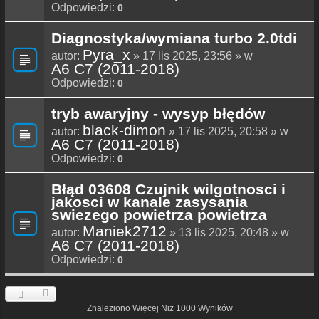
Odpowiedzi:
0
Diagnostyka/wymiana turbo 2.0tdi
Pyra_x
autor:
» 17 lis 2025, 23:56 » w
A6 C7 (2011-2018)
Odpowiedzi:
0
tryb awaryjny - wysyp błędów
black-dimon
autor:
» 17 lis 2025, 20:58 » w
A6 C7 (2011-2018)
Odpowiedzi:
0
Błąd 03608 Czujnik wilgotnosci i
jakosci w kanale zasysania
swiezego powietrza powietrza
Maniek2712
autor:
» 13 lis 2025, 20:48 » w
A6 C7 (2011-2018)
Odpowiedzi:
0
Znaleziono Więcej Niż 1000 Wyników