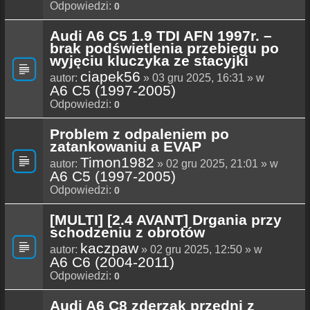
Odpowiedzi:
0
Audi A6 C5 1.9 TDI AFN 1997r. –
brak podświetlenia przebiegu po
wyjęciu kluczyka ze stacyjki
ciapek56
autor:
» 03 gru 2025, 16:31 » w
A6 C5 (1997-2005)
Odpowiedzi:
0
Problem z odpaleniem po
zatankowaniu a EVAP
Timon1982
autor:
» 02 gru 2025, 21:01 » w
A6 C5 (1997-2005)
Odpowiedzi:
0
[MULTI] [2.4 AVANT] Drgania przy
schodzeniu z obrotów
kaczpaw
autor:
» 02 gru 2025, 12:50 » w
A6 C6 (2004-2011)
Odpowiedzi:
0
Audi A6 C8 zderzak przedni z