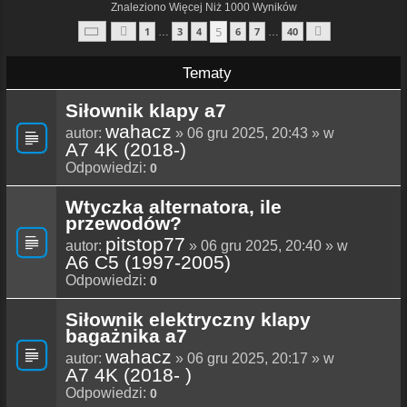
Znaleziono Więcej Niż 1000 Wyników
Strona
5
Z
40
5
1
3
4
6
7
40
…
…
Poprzednia
Następna
Tematy
Siłownik klapy a7
wahacz
autor:
» 06 gru 2025, 20:43 » w
A7 4K (2018-)
Odpowiedzi:
0
Wtyczka alternatora, ile
przewodów?
pitstop77
autor:
» 06 gru 2025, 20:40 » w
A6 C5 (1997-2005)
Odpowiedzi:
0
Siłownik elektryczny klapy
bagażnika a7
wahacz
autor:
» 06 gru 2025, 20:17 » w
A7 4K (2018- )
Odpowiedzi:
0