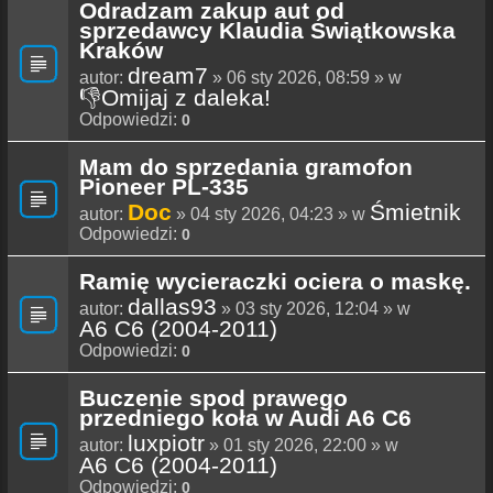
Odradzam zakup aut od
sprzedawcy Klaudia Świątkowska
Kraków
dream7
autor:
» 06 sty 2026, 08:59 » w
👎Omijaj z daleka!
Odpowiedzi:
0
Mam do sprzedania gramofon
Pioneer PL-335
Doc
Śmietnik
autor:
» 04 sty 2026, 04:23 » w
Odpowiedzi:
0
Ramię wycieraczki ociera o maskę.
dallas93
autor:
» 03 sty 2026, 12:04 » w
A6 C6 (2004-2011)
Odpowiedzi:
0
Buczenie spod prawego
przedniego koła w Audi A6 C6
luxpiotr
autor:
» 01 sty 2026, 22:00 » w
A6 C6 (2004-2011)
Odpowiedzi:
0