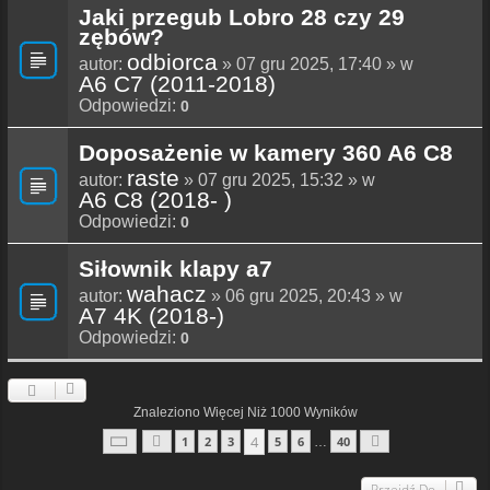
Jaki przegub Lobro 28 czy 29
zębów?
odbiorca
autor:
» 07 gru 2025, 17:40 » w
A6 C7 (2011-2018)
Odpowiedzi:
0
Doposażenie w kamery 360 A6 C8
raste
autor:
» 07 gru 2025, 15:32 » w
A6 C8 (2018- )
Odpowiedzi:
0
Siłownik klapy a7
wahacz
autor:
» 06 gru 2025, 20:43 » w
A7 4K (2018-)
Odpowiedzi:
0
Znaleziono Więcej Niż 1000 Wyników
Strona
4
Z
40
4
1
2
3
5
6
40
…
Poprzednia
Następna
Przejdź Do