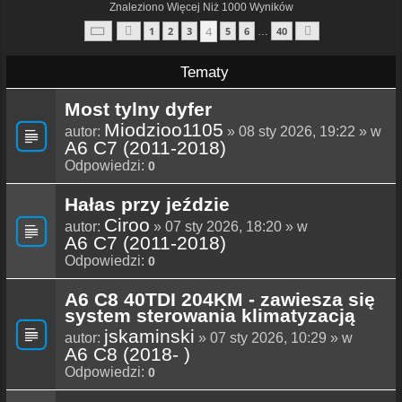
Znaleziono Więcej Niż 1000 Wyników
Strona
4
Z
40
4
1
2
3
5
6
40
…
Poprzednia
Następna
Tematy
Most tylny dyfer
Miodzioo1105
autor:
» 08 sty 2026, 19:22 » w
A6 C7 (2011-2018)
Odpowiedzi:
0
Hałas przy jeździe
Ciroo
autor:
» 07 sty 2026, 18:20 » w
A6 C7 (2011-2018)
Odpowiedzi:
0
A6 C8 40TDI 204KM - zawiesza się
system sterowania klimatyzacją
jskaminski
autor:
» 07 sty 2026, 10:29 » w
A6 C8 (2018- )
Odpowiedzi:
0