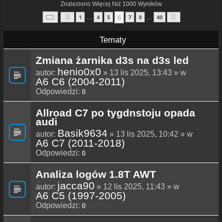
Znaleziono Więcej Niż 1000 Wyników
Strona
6
Z
40
6
1
4
5
7
8
40
…
…
Poprzednia
Następna
Tematy
Zmiana żarnika d3s na d3s led
henio0x0
autor:
» 13 lis 2025, 13:43 » w
A6 C6 (2004-2011)
Odpowiedzi:
0
Allroad C7 po tygdnstoju opada
audi
Basik9634
autor:
» 13 lis 2025, 10:42 » w
A6 C7 (2011-2018)
Odpowiedzi:
0
Analiza logów 1.8T AWT
jacca90
autor:
» 12 lis 2025, 11:43 » w
A6 C5 (1997-2005)
Odpowiedzi:
0