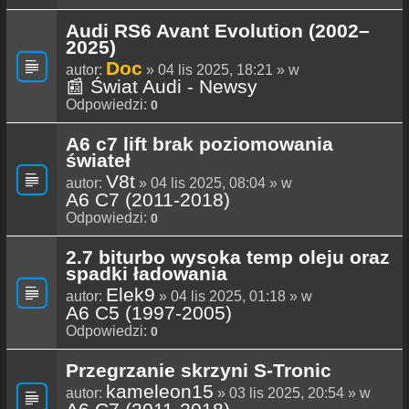
Audi RS6 Avant Evolution (2002–
2025)
Doc
autor:
» 04 lis 2025, 18:21 » w
📰 Świat Audi - Newsy
Odpowiedzi:
0
A6 c7 lift brak poziomowania
świateł
V8t
autor:
» 04 lis 2025, 08:04 » w
A6 C7 (2011-2018)
Odpowiedzi:
0
2.7 biturbo wysoka temp oleju oraz
spadki ładowania
Elek9
autor:
» 04 lis 2025, 01:18 » w
A6 C5 (1997-2005)
Odpowiedzi:
0
Przegrzanie skrzyni S-Tronic
kameleon15
autor:
» 03 lis 2025, 20:54 » w