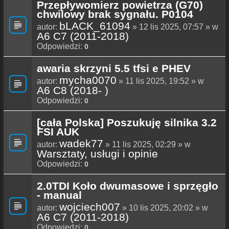
Przepływomierz powietrza (G70)
chwilowy brak sygnału. P0104
bLACK_61094
autor:
» 12 lis 2025, 07:57 » w
A6 C7 (2011-2018)
Odpowiedzi:
0
awaria skrzyni 5.5 tfsi e PHEV
mycha0070
autor:
» 11 lis 2025, 19:52 » w
A6 C8 (2018- )
Odpowiedzi:
0
[cała Polska] Poszukuję silnika 3.2
FSI AUK
wadek77
autor:
» 11 lis 2025, 02:29 » w
Warsztaty, usługi i opinie
Odpowiedzi:
0
2.0TDI Koło dwumasowe i sprzęgło
- manual
wojciech007
autor:
» 10 lis 2025, 20:02 » w
A6 C7 (2011-2018)
Odpowiedzi:
0