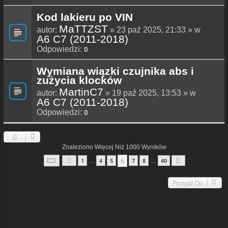
Kod lakieru po VIN
MaTTZST
autor:
» 23 paź 2025, 21:33 » w
A6 C7 (2011-2018)
Odpowiedzi:
0
Wymiana wiązki czujnika abs i
zużycia klocków
MartinC7
autor:
» 19 paź 2025, 13:53 » w
A6 C7 (2011-2018)
Odpowiedzi:
0
Znaleziono Więcej Niż 1000 Wyników
Strona
6
Z
40
6
1
4
5
7
8
40
…
…
Poprzednia
Następna
Przejdź Do