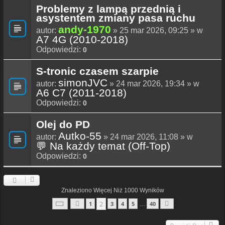
Problemy z lampą przednią i
asystentem zmiany pasa ruchu
andy-1970
autor:
» 25 mar 2026, 09:25 » w
A7 4G (2010-2018)
Odpowiedzi:
0
S-tronic czasem szarpie
simonJVC
autor:
» 24 mar 2026, 19:34 » w
A6 C7 (2011-2018)
Odpowiedzi:
0
Olej do PD
Autko-55
autor:
» 24 mar 2026, 11:08 » w
💬 Na każdy temat (Off-Top)
Odpowiedzi:
0
Znaleziono Więcej Niż 1000 Wyników
Strona
2
Z
40
2
1
3
4
5
40
…
Poprzednia
Następna