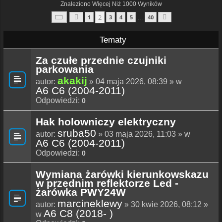
Znaleziono Więcej Niż 1000 Wyników
Strona
2
Z
40
2
1
3
4
5
40
…
Poprzednia
Następna
Tematy
Za czułe przednie czujniki
parkowania
akakij
autor:
» 04 maja 2026, 08:39 » w
A6 C6 (2004-2011)
Odpowiedzi:
0
Hak holowniczy elektryczny
sruba50
autor:
» 03 maja 2026, 11:03 » w
A6 C6 (2004-2011)
Odpowiedzi:
0
Wymiana żarówki kierunkowskazu
w przednim reflektorze Led -
żarówka PWY24W
marcineklewy
autor:
» 30 kwie 2026, 08:12 »
A6 C8 (2018- )
w