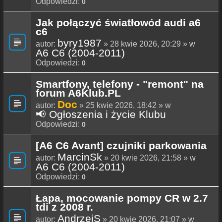
Odpowiedzi:
0
Jak połączyć światłowód audi a6
c6
byry1987
autor:
» 28 kwie 2026, 20:29 » w
A6 C6 (2004-2011)
Odpowiedzi:
0
Smartfony, telefony - "remont" na
forum A6Klub.PL
Doc
autor:
» 25 kwie 2026, 18:42 » w
📢 Ogłoszenia i życie Klubu
Odpowiedzi:
0
[A6 C6 Avant] czujniki parkowania
MarcinSk
autor:
» 20 kwie 2026, 21:58 » w
A6 C6 (2004-2011)
Odpowiedzi:
0
Łapa, mocowanie pompy CR w 2.7
tdi z 2008 r.
AndrzejS
autor:
» 20 kwie 2026, 21:07 » w